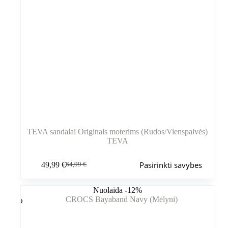
TEVA sandalai Originals moterims (Rudos/Vienspalvės)
TEVA
Šis
Pasirinkti savybes
49,99
€
64,99
€
produktas
Pradinė
Dabartinė
turi
kaina
kaina
kelis
buvo:
yra:
Nuolaida -12%
variantus.
64,99 €.
49,99 €.
Variantus
galite
pasirinkti