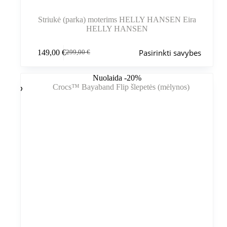
Striukė (parka) moterims HELLY HANSEN Eira
HELLY HANSEN
Šis
Pasirinkti savybes
149,00
€
299,00
€
produktas
Pradinė
Dabartinė
turi
kaina
kaina
kelis
buvo:
yra:
Nuolaida -20%
variantus.
299,00 €.
149,00 €.
Variantus
galite
pasirinkti
gaminio
puslapyje