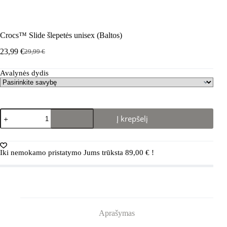
Crocs™ Slide šlepetės unisex (Baltos)
23,99
€
29,99
€
Pradinė
Dabartinė
kaina
kaina
Avalynės dydis
buvo:
yra:
29,99 €.
23,99 €.
produkto
Į krepšelį
kiekis:
Crocs™
Slide
šlepetės
Iki nemokamo pristatymo Jums trūksta
89,00
€
!
unisex
(Baltos)
Aprašymas