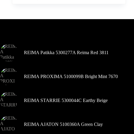
turi
kaina
kaina
kelis
buvo:
yra:
variantus.
59,99 €.
52,99 €.
Variantus
galite
pasirinkti
Šiuo metu populiaru
gaminio
puslapyje
REIMA Patikka 5300277A Reima Red 3811
REIMA PROXIMA 5100099B Bright Mint 7670
REIMA STARRIE 5300044C Earthy Beige
REIMA AJATON 5100360A Green Clay