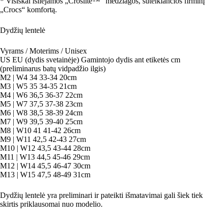
* Visiškai išliejamos „Croslite™“ medžiagos, suteikiančios firminį
„Crocs“ komfortą.
Dydžių lentelė
Vyrams / Moterims / Unisex
US EU (dydis svetainėje) Gamintojo dydis ant etiketės cm
(preliminarus batų vidpadžio ilgis)
M2 | W4 34 33-34 20cm
M3 | W5 35 34-35 21cm
M4 | W6 36,5 36-37 22cm
M5 | W7 37,5 37-38 23cm
M6 | W8 38,5 38-39 24cm
M7 | W9 39,5 39-40 25cm
M8 | W10 41 41-42 26cm
M9 | W11 42,5 42-43 27cm
M10 | W12 43,5 43-44 28cm
M11 | W13 44,5 45-46 29cm
M12 | W14 45,5 46-47 30cm
M13 | W15 47,5 48-49 31cm
Dydžių lentelė yra preliminari ir pateikti išmatavimai gali šiek tiek
skirtis priklausomai nuo modelio.