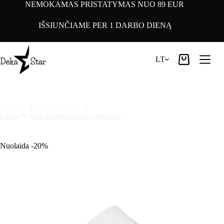
Pereiti
NEMOKAMAS PRISTATYMAS NUO 89 EUR
prie
turinio
IŠSIUNČIAME PER 1 DARBO DIENĄ
LT
Pirkinių
krepšelis
Pradinis
MOTERIMS
Crocs™ Slide šlepetės unisex (Baltos)
Nuolaida -20%