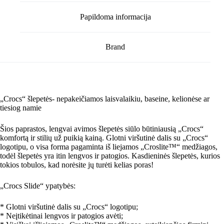
Papildoma informacija
Brand
„Crocs“ šlepetės- nepakeičiamos laisvalaikiu, baseine, kelionėse ar
tiesiog namie
Šios paprastos, lengvai avimos šlepetės siūlo būtiniausią „Crocs“
komfortą ir stilių už puikią kainą. Glotni viršutinė dalis su „Crocs“
logotipu, o visa forma pagaminta iš liejamos „Croslite™“ medžiagos,
todėl šlepetės yra itin lengvos ir patogios. Kasdieninės šlepetės, kurios
tokios tobulos, kad norėsite jų turėti kelias poras!
„Crocs Slide“ ypatybės:
* Glotni viršutinė dalis su „Crocs“ logotipu;
* Neįtikėtinai lengvos ir patogios avėti;