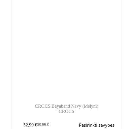
gaminio
puslapyje
CROCS Bayaband Navy (Mėlyni)
CROCS
Šis
Pasirinkti savybes
52,99
€
59,99
€
produktas
Pradinė
Dabartinė