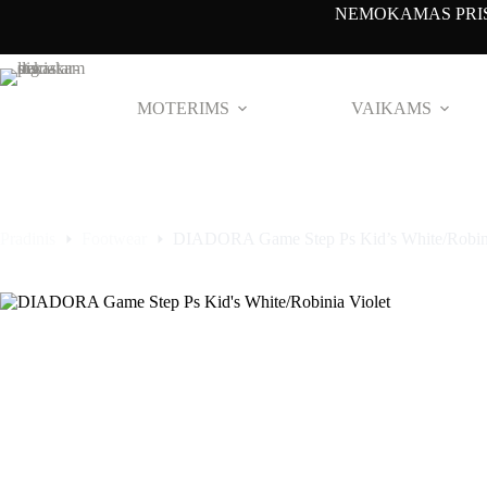
Pereiti
NEMOKAMAS PRIS
prie
turinio
MOTERIMS
VAIKAMS
Pradinis
Footwear
DIADORA Game Step Ps Kid’s White/Robini