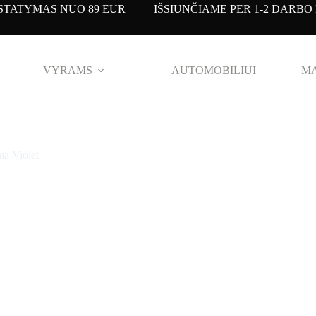
TATYMAS NUO 89 EUR IŠSIUNČIAME PER 1-2 DARBO 
VYRAMS
AUTOMOBILIUI
MA
a Violet