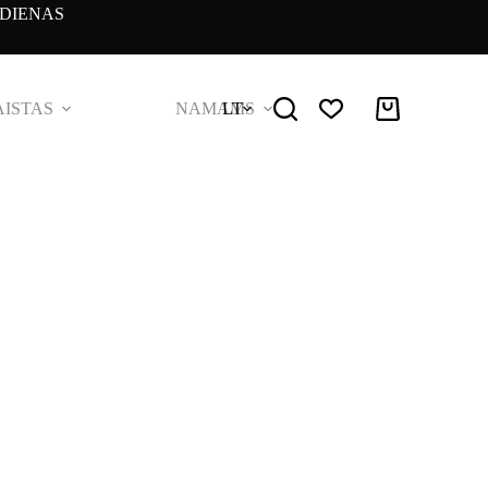
DIENAS
ISTAS
NAMAMS
LT
Pirkinių
krepšelis