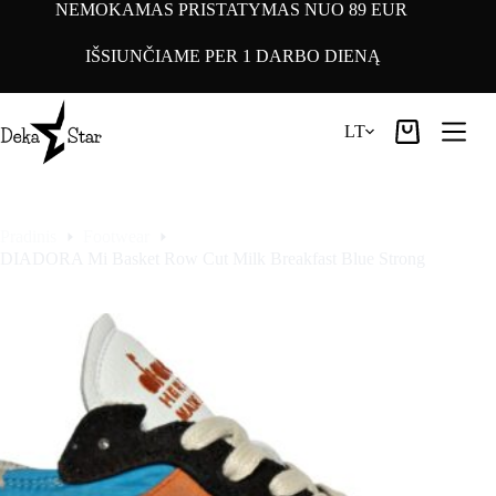
Pereiti
NEMOKAMAS PRISTATYMAS NUO 89 EUR
prie
turinio
IŠSIUNČIAME PER 1 DARBO DIENĄ
LT
Pirkinių
krepšelis
Pradinis
Footwear
DIADORA Mi Basket Row Cut Milk Breakfast Blue Strong