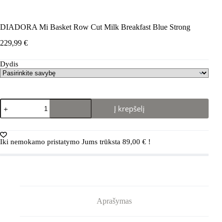
DIADORA Mi Basket Row Cut Milk Breakfast Blue Strong
229,99
€
Dydis
produkto
Į krepšelį
kiekis:
DIADORA
Mi
Basket
Iki nemokamo pristatymo Jums trūksta
89,00
€
!
Row
Cut
Milk
Breakfast
Blue
Strong
Aprašymas