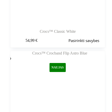
Crocs™ Classic White
Šis
Pasirinkti savybes
54,99
€
produktas
turi
kelis
variantus.
Variantus
galite
NAUJAS
pasirinkti
gaminio
puslapyje