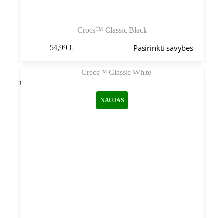
Crocs™ Classic Black
Šis
Pasirinkti savybes
54,99
€
produktas
turi
kelis
variantus.
Variantus
galite
NAUJAS
pasirinkti
gaminio
puslapyje