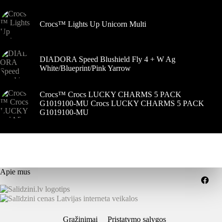
Crocs™ Lights Up Unicorn Multi
DIADORA Speed Blushield Fly 4 + W Ag
White/Blueprint/Pink Yarrow
Crocs™ Crocs LUCKY CHARMS 5 PACK
G1019100-MU Crocs LUCKY CHARMS 5 PACK
G1019100-MU
Apie mus
Grąžinimai
Pristatymo sąlygos