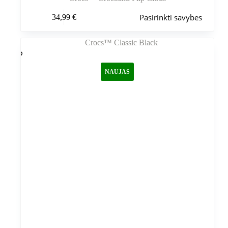
Šis
Pasirinkti savybes
34,99
€
produktas
turi
kelis
variantus.
Variantus
galite
NAUJAS
pasirinkti
gaminio
puslapyje