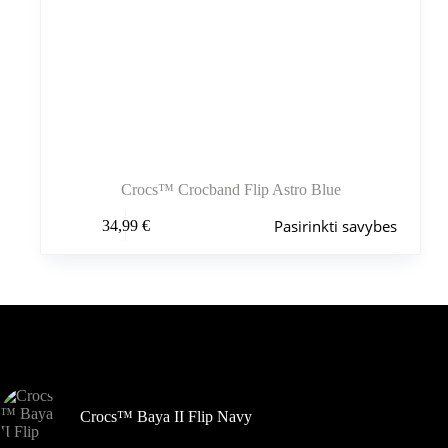
Crocs™ Crocband Flip Astro Blue
Šis
Pasirinkti savybes
34,99
€
produktas
turi
kelis
variantus.
Variantus
galite
pasirinkti
Šiuo metu populiaru
gaminio
puslapyje
Crocs™ Baya II Flip Navy