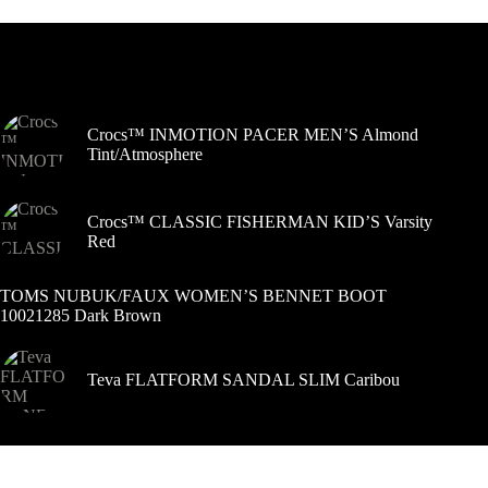
Variantus
galite
pasirinkti
Šiuo metu populiaru
gaminio
puslapyje
Crocs™ INMOTION PACER MEN’S Almond
Tint/Atmosphere
Crocs™ CLASSIC FISHERMAN KID’S Varsity
Red
TOMS NUBUK/FAUX WOMEN’S BENNET BOOT
10021285 Dark Brown
Teva FLATFORM SANDAL SLIM Caribou