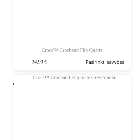
Crocs™ Crocband Flip Quartz
Šis
Pasirinkti savybes
34,99
€
produktas
turi
kelis
variantus.
Variantus
galite
pasirinkti
gaminio
puslapyje