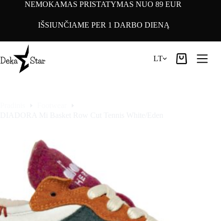
Pereiti
NEMOKAMAS PRISTATYMAS NUO 89 EUR
prie
turinio
IŠSIUNČIAME PER 1 DARBO DIENĄ
LT
Pirkinių
krepšelis
Pradinis
Footwear
DIADORA Mi Basket Row Cut Tennis White/Eden