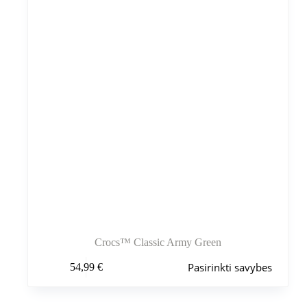
gaminio
puslapyje
Crocs™ Classic Army Green
Šis
Pasirinkti savybes
54,99
€
produktas
turi
kelis
variantus.