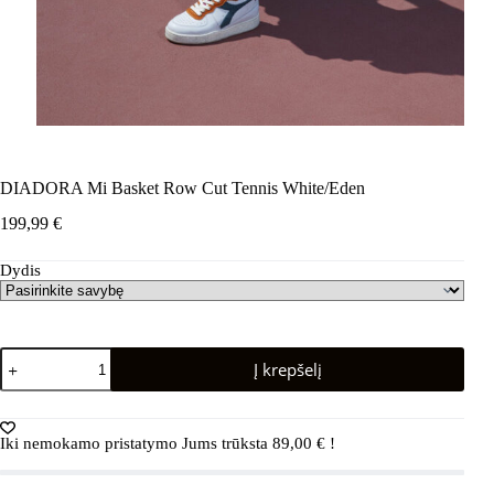
DIADORA Mi Basket Row Cut Tennis White/Eden
199,99
€
Dydis
produkto
Į krepšelį
kiekis:
DIADORA
Mi
Basket
Iki nemokamo pristatymo Jums trūksta
89,00
€
!
Row
Cut
Tennis