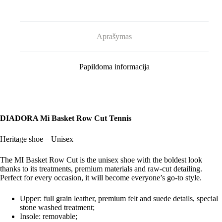
White/Eden
Aprašymas
Papildoma informacija
DIADORA Mi Basket Row Cut Tennis
Heritage shoe – Unisex
The
MI Basket Row Cut is the unisex shoe
with the boldest look
thanks to its treatments, premium materials and raw-cut detailing.
Perfect for every occasion, it will become everyone’s go-to style.
Upper: f
ull grain leather, premium felt and suede details, special
stone washed treatment;
Insole: removable;