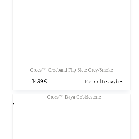
Crocs™ Crocband Flip Slate Grey/Smoke
Šis
Pasirinkti savybes
34,99
€
produktas
turi
kelis
variantus.
Variantus
galite
pasirinkti
gaminio
puslapyje