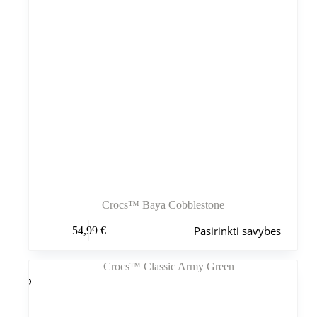
Crocs™ Baya Cobblestone
Šis
Pasirinkti savybes
54,99
€
produktas
turi
kelis
variantus.
Variantus
galite
pasirinkti