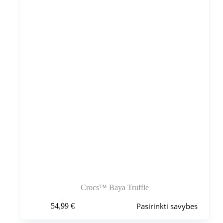
Crocs™ Baya Truffle
Šis
Pasirinkti savybes
54,99
€
produktas
turi