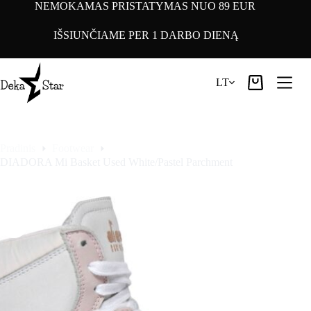
Pereiti
NEMOKAMAS PRISTATYMAS NUO 89 EUR
prie
turinio
IŠSIUNČIAME PER 1 DARBO DIENĄ
LT
Pirkinių
krepšelis
Pradinis
Footwear
DIADORA Mi Basket Used White/Pastel Parchment