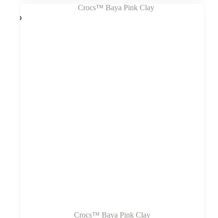
kelis
variantus.
Variantus
galite
pasirinkti
gaminio
puslapyje
Crocs™ Baya Pink Clay