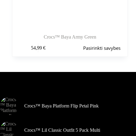
Crocs™ Baya Army Green
Šis
Pasirinkti savybes
54,99
€
produktas
turi
kelis
variantus.
Variantus
galite
pasirinkti
Šiuo metu populiaru
gaminio
puslapyje
Crocs™ Baya Platform Flip Petal Pink
Crocs™ Lil Classic Outfit 5 Pack Multi