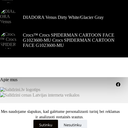
DIADORA Venus Dirty White/Glacier Gray
Crocs™ Crocs SPIDERMAN CARTOON FACE
G1023600-MU Crocs SPIDERMAN CARTOON
FACE G1023600-MU
Apie mus
Grąžinimai
Pristatymo sąlygos
Mes naudojame slapukus, kad galėtume personalizuoti turinį bei reklamas
Paslaugų teikimo sąlygos
Privatumo politika
Kaip išsirinkti tinkamą dydį ar savybes?
ir analizuoti svetainės srautus.
Visos teisės saugomos © 2026 dekastar.lt - Skandinaviškas
Sutinku
Nesutinku
požiūris į oro sąlygas - dizainas
ISK - internetinių svetainių