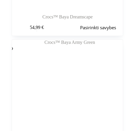
Crocs™ Baya Dreamscape
Šis
Pasirinkti savybes
54,99
€
produktas
turi
kelis
variantus.
Variantus
galite
pasirinkti
gaminio
puslapyje