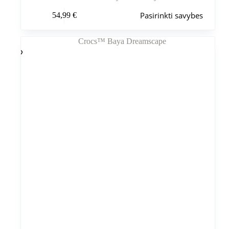
Šis
Pasirinkti savybes
54,99
€
produktas
turi
kelis
variantus.
Variantus
galite
pasirinkti
gaminio
puslapyje