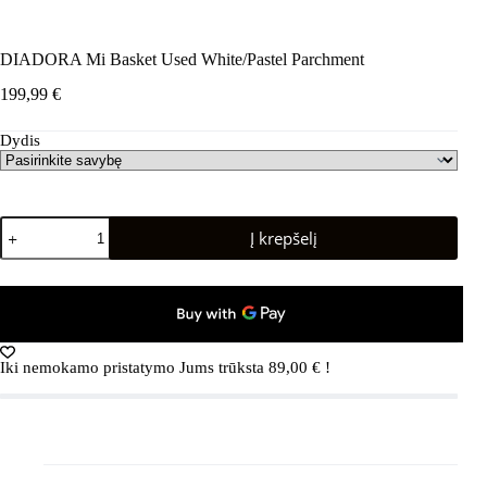
DIADORA Mi Basket Used White/Pastel Parchment
199,99
€
Dydis
produkto
Į krepšelį
kiekis:
DIADORA
Mi
Basket
Used
White/Pastel
Parchment
Iki nemokamo pristatymo Jums trūksta
89,00
€
!