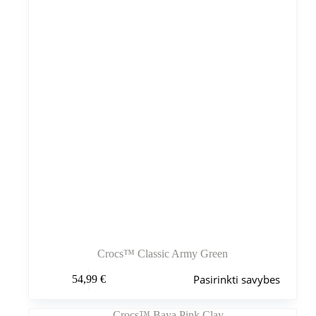
Crocs™ Classic Army Green
Šis
Pasirinkti savybes
54,99
€
produktas
turi
kelis