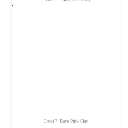
variantus.
Variantus
galite
pasirinkti
gaminio
puslapyje
Crocs™ Baya Pink Clay
Šis