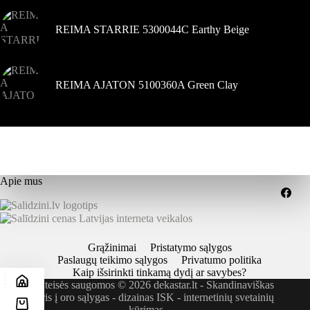
REIMA STARRIE 5300044C Earthy Beige
REIMA AJATON 5100360A Green Clay
Apie mus
Grąžinimai
Pristatymo sąlygos
Paslaugų teikimo sąlygos
Privatumo politika
Kaip išsirinkti tinkamą dydį ar savybes?
Visos teisės saugomos © 2026 dekastar.lt - Skandinaviškas
požiūris į oro sąlygas - dizainas
ISK - internetinių svetainių
kūrimas