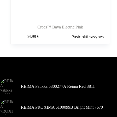
Crocs™ Baya Electric Pink
Šis
Pasirinkti savybes
54,99
€
produktas
turi
kelis
variantus.
Variantus
galite
pasirinkti
Šiuo metu populiaru
gaminio
puslapyje
REIMA Patikka 5300277A Reima Red 3811
REIMA PROXIMA 5100099B Bright Mint 7670