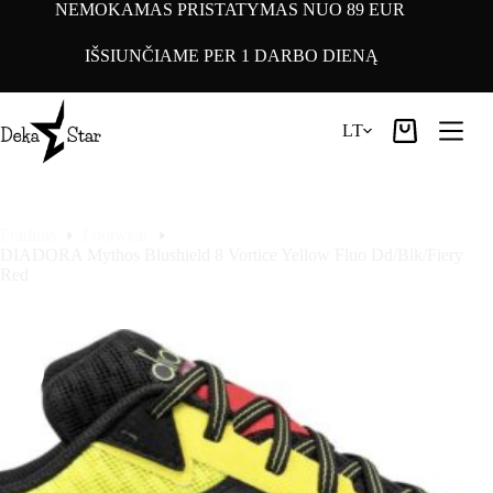
Pereiti
NEMOKAMAS PRISTATYMAS NUO 89 EUR
prie
turinio
IŠSIUNČIAME PER 1 DARBO DIENĄ
LT
Pirkinių
krepšelis
Pradinis
Footwear
DIADORA Mythos Blushield 8 Vortice Yellow Fluo Dd/Blk/Fiery
Red