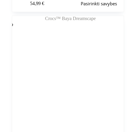
Pasirinkti savybes
54,99
€
produktas
turi
kelis
variantus.
Variantus
galite
pasirinkti
gaminio
puslapyje