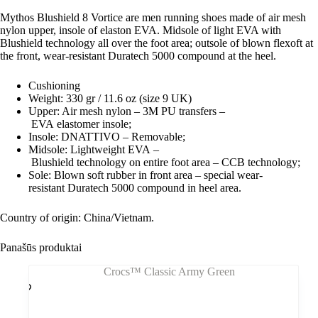
Mythos Blushield 8 Vortice
are
men running shoes
made of air mesh
nylon upper, insole of elaston EVA. Midsole of light EVA with
Blushield technology all over the foot area; outsole of blown flexoft at
the front,
wear-resistant Duratech 5000 compound
at the heel.
Cushioning
Weight: 330 gr / 11.6 oz (size 9 UK)
Upper: Air mesh nylon – 3M PU transfers –
EVA elastomer insole;
Insole: DNATTIVO – Removable;
Midsole: Lightweight EVA –
Blushield technology on entire foot area – CCB technology;
Sole: Blown soft rubber in front area – special wear-
resistant Duratech 5000 compound in heel area.
Country of origin: China/Vietnam.
Panašūs produktai