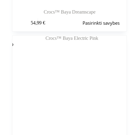
Crocs™ Baya Dreamscape
Šis
Pasirinkti savybes
54,99
€
produktas
turi
kelis
variantus.
Variantus
galite
pasirinkti
gaminio
puslapyje