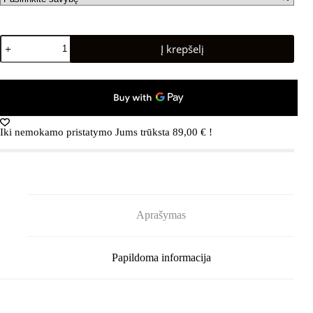
produkto
Į krepšelį
kiekis:
DIADORA
Mythos
Blushield
8
Vortice
Yellow
Iki nemokamo pristatymo Jums trūksta
89,00
€
!
Fluo
Dd/Blk/Fiery
Red
Aprašymas
Papildoma informacija