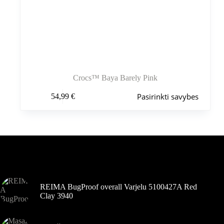
Crocs™ Baya Barely Pink
Šis
Pasirinkti savybes
54,99
€
produktas
turi
kelis
variantus.
Variantus
galite
pasirinkti
Šiuo metu populiaru
gaminio
puslapyje
REIMA BugProof overall Varjelu 5100427A Red
Clay 3940