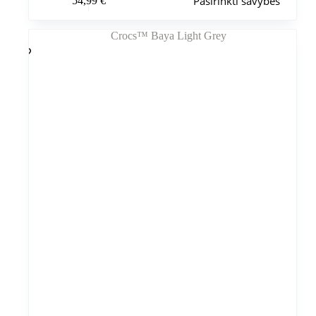
Pasirinkti savybes
54,99
€
produktas
turi
kelis
variantus.
Variantus
galite
pasirinkti
gaminio
puslapyje