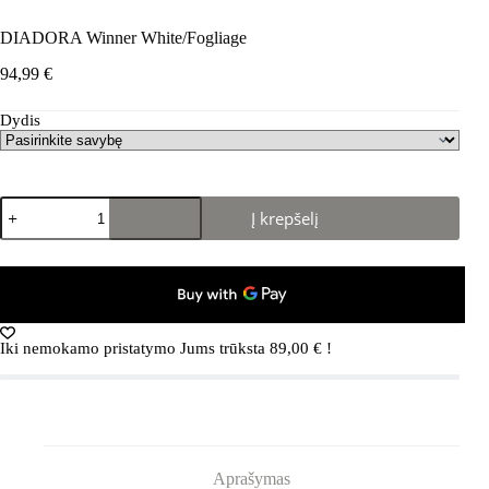
DIADORA Winner White/Fogliage
94,99
€
Dydis
produkto
Į krepšelį
kiekis:
DIADORA
Winner
White/Fogliage
Iki nemokamo pristatymo Jums trūksta
89,00
€
!
Aprašymas