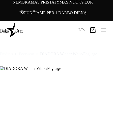
Pereiti
NEMOKAMAS PRISTATYMAS NUO 89 EUR
prie
turinio
IŠSIUNČIAME PER 1 DARBO DIENĄ
LT
Pirkinių
krepšelis
Pradinis
Footwear
DIADORA Winner White/Fogliage