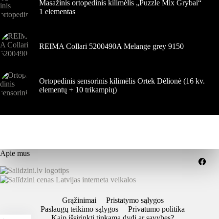
Masažinis ortopedinis kilimėlis „Puzzle Mix Grybai“
1 elementas
REIMA Collari 5200490A Melange grey 9150
Ortopedinis sensorinis kilimėlis Ortek Dėlionė (16 kv.
elementų + 10 trikampių)
Apie mus
Grąžinimai
Pristatymo sąlygos
Paslaugų teikimo sąlygos
Privatumo politika
Kaip išsirinkti tinkamą dydį ar savybes?