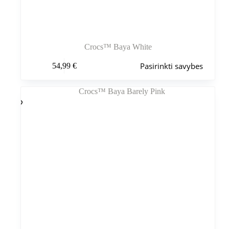
Crocs™ Baya White
Šis
Pasirinkti savybes
54,99
€
produktas
turi
kelis
variantus.
Variantus
galite
pasirinkti
gaminio
puslapyje