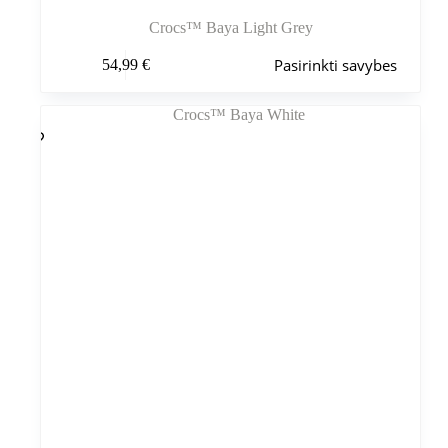
Crocs™ Baya Light Grey
Šis
Pasirinkti savybes
54,99
€
produktas
turi
kelis
variantus.
Variantus
galite
pasirinkti
gaminio
puslapyje