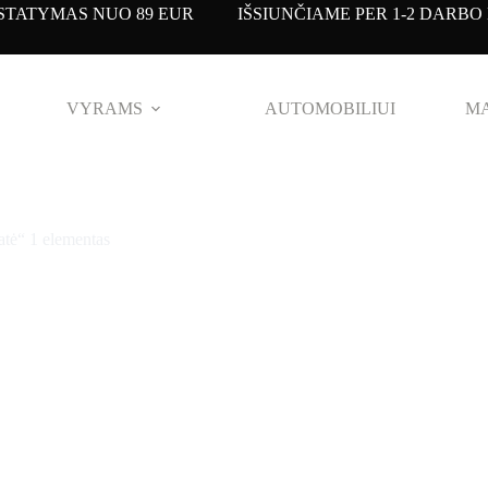
TATYMAS NUO 89 EUR IŠSIUNČIAME PER 1-2 DARBO 
VYRAMS
AUTOMOBILIUI
MA
atė“ 1 elementas