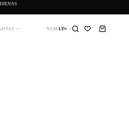
DIENAS
ISTAS
NAMAMS
LT
Pirkinių
krepšelis