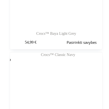
Crocs™ Baya Light Grey
Šis
Pasirinkti savybes
54,99
€
produktas
turi
kelis
variantus.
Variantus
galite
pasirinkti
gaminio
puslapyje