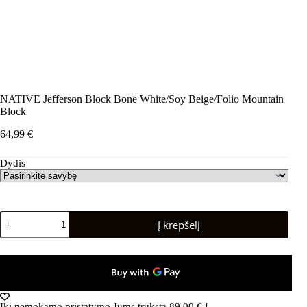
NATIVE Jefferson Block Bone White/Soy Beige/Folio Mountain
Block
64,99
€
Dydis
produkto
Į krepšelį
kiekis:
NATIVE
Jefferson
Block
Bone
White/Soy
Beige/Folio
Iki nemokamo pristatymo Jums trūksta
89,00
€
!