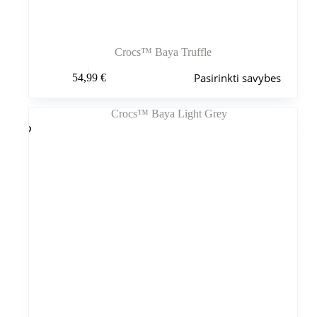
Crocs™ Baya Truffle
Šis
Pasirinkti savybes
54,99
€
produktas
turi
kelis
variantus.
Variantus
galite
pasirinkti
gaminio
puslapyje