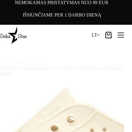
Pereiti
NEMOKAMAS PRISTATYMAS NUO 89 EUR
prie
turinio
IŠSIUNČIAME PER 1 DARBO DIENĄ
LT
Pirkinių
krepšelis
Pradinis
Footwear
NATIVE Jefferson Block Bone White/Soy Beige/Folio Mountain
Block