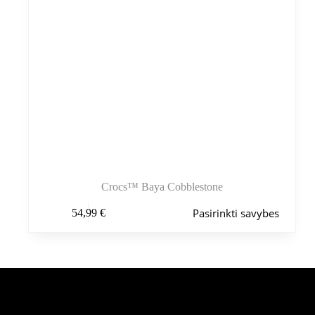
Crocs™ Baya Cobblestone
Šis
Pasirinkti savybes
54,99
€
produktas
turi
kelis
variantus.
Variantus
galite
pasirinkti
Šiuo metu populiaru
gaminio