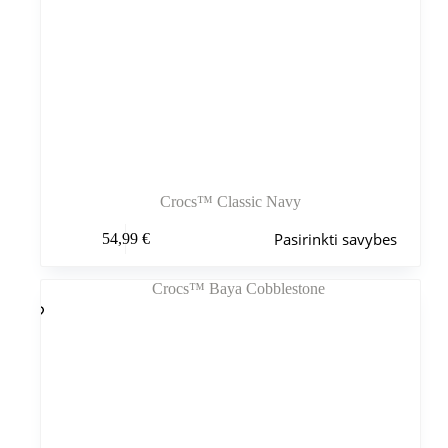
Crocs™ Classic Navy
Šis
Pasirinkti savybes
54,99
€
produktas
turi
kelis
variantus.
Variantus
galite
pasirinkti
gaminio
puslapyje