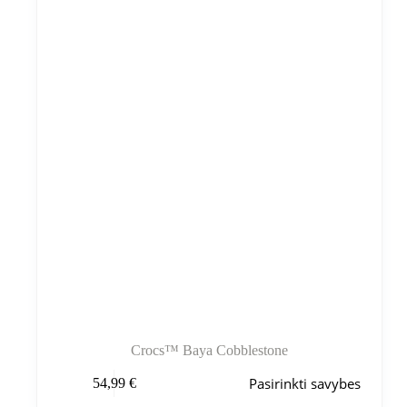
galite
pasirinkti
gaminio
puslapyje
Crocs™ Baya Cobblestone
Šis
Pasirinkti savybes
54,99
€
produktas
turi