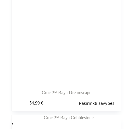
Crocs™ Baya Dreamscape
Šis
Pasirinkti savybes
54,99
€
produktas
turi
kelis
variantus.
Variantus