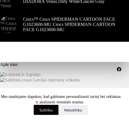
DIADORA Venus Dirty White/Glacier Gray
Crocs™ Crocs SPIDERMAN CARTOON FACE
G1023600-MU Crocs SPIDERMAN CARTOON
FACE G1023600-MU
Apie mus
Grąžinimai
Pristatymo sąlygos
Mes naudojame slapukus, kad galėtume personalizuoti turinį bei reklamas
Paslaugų teikimo sąlygos
Privatumo politika
Kaip išsirinkti tinkamą dydį ar savybes?
ir analizuoti svetainės srautus.
Visos teisės saugomos © 2026 dekastar.lt - Skandinaviškas
Sutinku
Nesutinku
požiūris į oro sąlygas - dizainas
ISK - internetinių svetainių
kūrimas