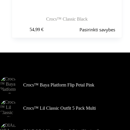
Crocs™ Classic Black
Šis
Pasirinkti savybes
54,99
€
produktas
turi
kelis
variantus.
Variantus
galite
pasirinkti
Šiuo metu populiaru
gaminio
puslapyje
Crocs™ Baya Platform Flip Petal Pink
Crocs™ Lil Classic Outfit 5 Pack Multi