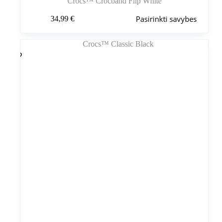
Crocs™ Crocband Flip White
Šis
Pasirinkti savybes
34,99
€
produktas
turi
kelis
variantus.
Variantus
galite
pasirinkti
gaminio
puslapyje