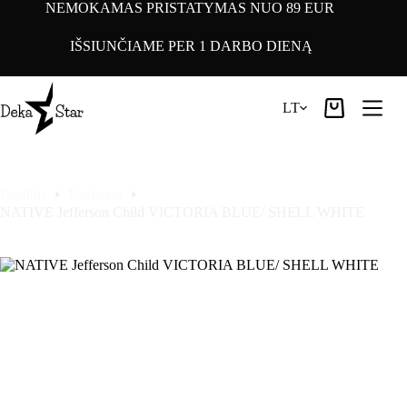
Pereiti
NEMOKAMAS PRISTATYMAS NUO 89 EUR
prie
turinio
IŠSIUNČIAME PER 1 DARBO DIENĄ
LT
Pirkinių
krepšelis
Pradinis
Footwear
NATIVE Jefferson Child VICTORIA BLUE/ SHELL WHITE