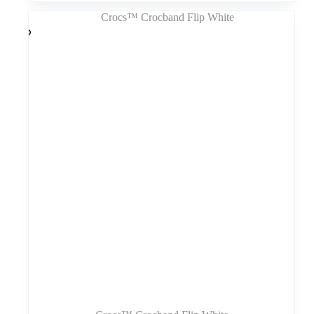
kelis
variantus.
Variantus
galite
pasirinkti
gaminio
puslapyje