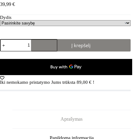
39,99
€
Dydis
produkto
Į krepšelį
kiekis:
NATIVE
Jefferson
Child
VICTORIA
BLUE/
SHELL
Iki nemokamo pristatymo Jums trūksta
89,00
€
!
WHITE
Aprašymas
Papildoma informacija