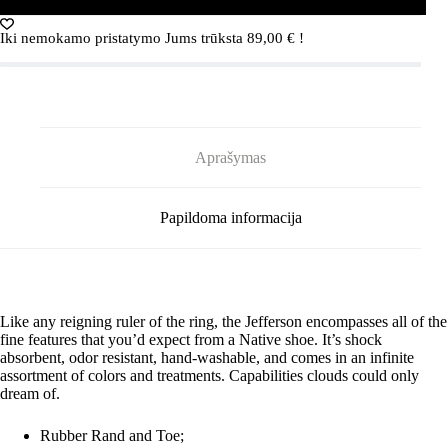
Yellow/Shell
White
Iki nemokamo pristatymo Jums trūksta
89,00
€
!
Aprašymas
Papildoma informacija
Like any reigning ruler of the ring, the Jefferson encompasses all of the
fine features that you’d expect from a Native shoe. It’s shock
absorbent, odor resistant, hand-washable, and comes in an infinite
assortment of colors and treatments. Capabilities clouds could only
dream of.
Rubber Rand and Toe;