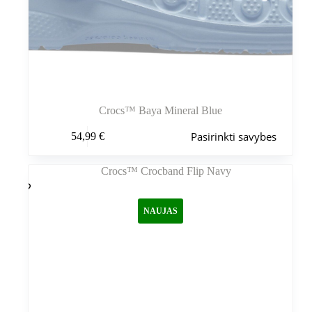
Crocs™ Baya Mineral Blue
Šis
Pasirinkti savybes
54,99
€
produktas
turi
kelis
variantus.
Variantus
galite
NAUJAS
pasirinkti
gaminio
puslapyje