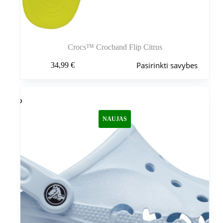
Crocs™ Crocband Flip Citrus
Šis
Pasirinkti savybes
34,99
€
produktas
turi
kelis
variantus.
Variantus
galite
NAUJAS
pasirinkti
gaminio
puslapyje