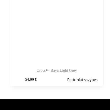
Crocs™ Baya Light Grey
Šis
Pasirinkti savybes
54,99
€
produktas
turi
kelis
variantus.
Variantus
galite
pasirinkti
Šiuo metu populiaru