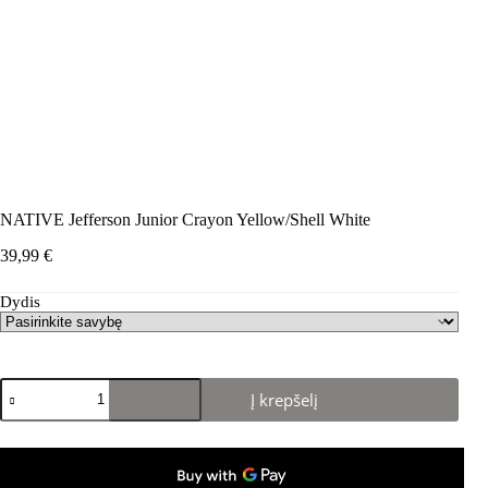
NATIVE Jefferson Junior Crayon Yellow/Shell White
39,99
€
Dydis
produkto
Į krepšelį
kiekis:
NATIVE
Jefferson
Junior
Crayon