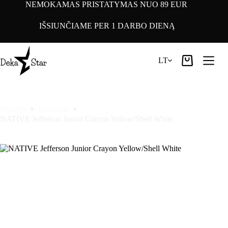
Pereiti
NEMOKAMAS PRISTATYMAS NUO 89 EUR
prie
turinio
IŠSIUNČIAME PER 1 DARBO DIENĄ
LT
Pirkinių
krepšelis
Pradinis
Footwear
NATIVE Jefferson Junior Crayon Yellow/Shell White