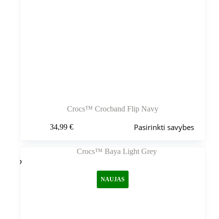
Crocs™ Crocband Flip Navy
Šis
Pasirinkti savybes
34,99
€
produktas
turi
kelis
variantus.
Variantus
galite
NAUJAS
pasirinkti
gaminio
puslapyje