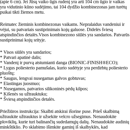
(apie 6 cm). Jei Jūsų vaiko ūgis rudenį yra arti 104 cm ūgio ir vaikas
yra vidutinio kūno sudėjimo, tai 104 dydžio kombinezonas jam turėtų
puikai tikti žiemos metu.
Reimatec žieminis kombinezonas vaikams. Nepralaidus vandeniui ir
vėjui, su patvariais sustiprinimais kojų galuose. Didelės šviesą
atspindinčios detalės.Visos kombinezono siūlės yra sandarios. Patvarūs
sustiprinimai kojų srityje.
* Visos siūlės yra sandarios;
* Patvari apatinė dalis;
* Vandenį ir purvą atstumianti danga (BIONIC-FINISH®ECO);
* Lygus poliesterio pamušalas, kurio sudėtyje yra perdirbtų poliesterio
pluoštų;
* Saugus, lengvai nusegamas galvos gobtuvas;
* Elastingas juosmuo;
* Nusegamos, patvarios silikoninės pėdų kilpos;
* Kišenės su užtrauktuku;
* Šviesą atspindinčios detalės.
Priežiūros instrukcija: Skalbti atskirai išorine puse. Prieš skalbimą
užtraukite užtrauktus ir užsekite velcro užsegimus. Nenaudokite
ploviklių, kurie turi balinančių sudedamųjų dalių. Nenaudokite audinių
minkštiklio. Po sklabimo išimkite gaminį iš skalbyklės, kad