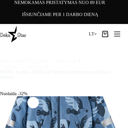
Pereiti
NEMOKAMAS PRISTATYMAS NUO 89 EUR
prie
turinio
IŠSIUNČIAME PER 1 DARBO DIENĄ
LT
Pirkinių
krepšelis
Pradinis
VAIKAMS
Kombinezonai
Žieminiai kombinezonai
REIMA Kurikka 5100131B žieminis kombinezonas (Okeano
mėlyna)
Nuolaida -32%