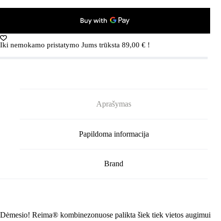
Kurikka
5100131B
žieminis
kombinezonas
(Okeano
Iki nemokamo pristatymo Jums trūksta
89,00
€
!
mėlyna)
Aprašymas
Papildoma informacija
Brand
Dėmesio! Reima® kombinezonuose palikta šiek tiek vietos augimui