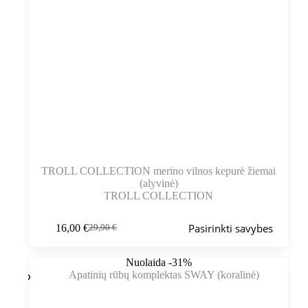
TROLL COLLECTION merino vilnos kepurė žiemai
(alyvinė)
TROLL COLLECTION
Šis
Pasirinkti savybes
16,00
€
29,90
€
produktas
Pradinė
Dabartinė
turi
kaina
kaina
kelis
buvo:
yra:
Nuolaida -31%
variantus.
29,90 €.
16,00 €.
Variantus
galite
pasirinkti