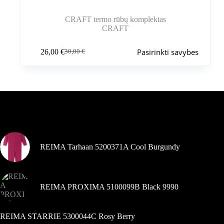
CRAFT termo rūbų komplektas
CRAFT
Šis
Pasirinkti savybes
26,00
€
30,00
€
produktas
Pradinė
Dabartinė
turi
kaina
kaina
kelis
buvo:
yra:
variantus.
30,00 €.
26,00 €.
Variantus
galite
pasirinkti
Šiuo metu populiaru
gaminio
puslapyje
REIMA Tarhaan 5200371A Cool Burgundy
REIMA PROXIMA 5100099B Black 9990
REIMA STARRIE 5300044C Rosy Berry