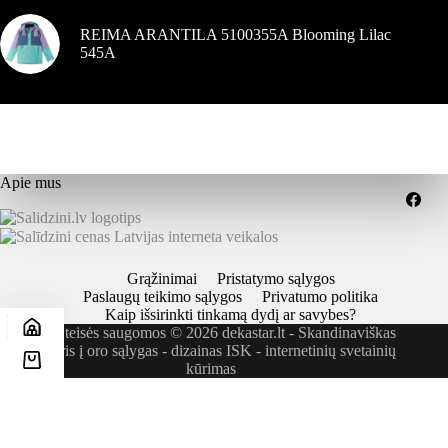
REIMA ARANTILA 5100355A Blooming Lilac
545A
Apie mus
Grąžinimai
Pristatymo sąlygos
Paslaugų teikimo sąlygos
Privatumo politika
Kaip išsirinkti tinkamą dydį ar savybes?
Visos teisės saugomos © 2026 dekastar.lt - Skandinaviškas
požiūris į oro sąlygas - dizainas
ISK - internetinių svetainių
kūrimas