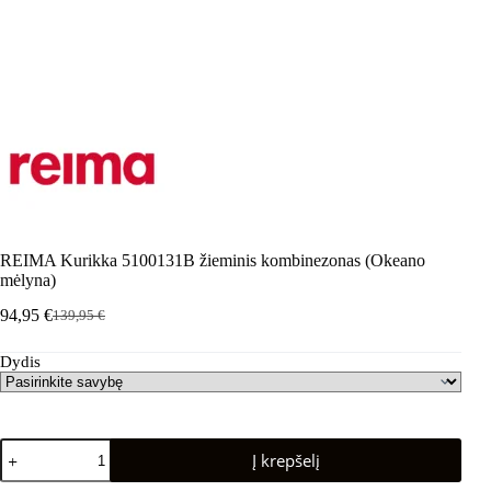
REIMA Kurikka 5100131B žieminis kombinezonas (Okeano
mėlyna)
94,95
€
139,95
€
Pradinė
Dabartinė
kaina
kaina
Dydis
buvo:
yra:
139,95 €.
94,95 €.
produkto
Į krepšelį
kiekis:
REIMA