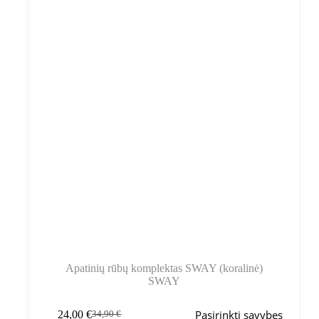
gaminio
puslapyje
Apatinių rūbų komplektas SWAY (koralinė)
SWAY
Šis
Pasirinkti savybes
24,00
€
34,90
€
produktas