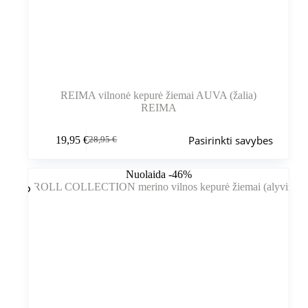
REIMA vilnonė kepurė žiemai AUVA (žalia)
REIMA
Šis
Pasirinkti savybes
19,95
€
28,95
€
produktas
Pradinė
Dabartinė
turi
kaina
kaina
kelis
buvo:
yra:
Nuolaida -46%
variantus.
28,95 €.
19,95 €.
Variantus
galite
pasirinkti
gaminio
puslapyje