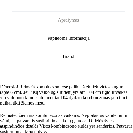
Aprašymas
Papildoma informacija
Brand
Dėmesio! Reima® kombinezonuose palikta šiek tiek vietos augimui
(apie 6 cm). Jei Jūsų vaiko ūgis rudenį yra arti 104 cm ūgio ir vaikas
yra vidutinio kūno sudėjimo, tai 104 dydžio kombinezonas jam turėtų
puikai tikti žiemos metu.
Reimatec žieminis kombinezonas vaikams. Nepralaidus vandeniui ir
vėjui, su patvariais sustiprinimais kojų galuose. Didelės šviesą
atspindinčios detalės.Visos kombinezono siūlės yra sandarios. Patvarūs
sustiprinimai kojų srityje.