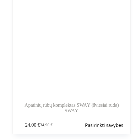
Apatinių rūbų komplektas SWAY (šviesiai ruda)
SWAY
Šis
Pasirinkti savybes
24,00
€
34,90
€
produktas
Pradinė
Dabartinė
turi
kaina
kaina
kelis
buvo:
yra: