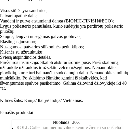
Visos siūlės yra sandarios;
Patvari apatinė dalis;
Vandenį ir purvą atstumianti danga (BIONIC-FINISH®ECO);
Lygus poliesterio pamušalas, kurio sudėtyje yra perdirbtų poliesterio
pluoštų;
Saugus, lengvai nusegamas galvos gobtuvas;
Elastingas juosmuo;
Nusegamos, patvarios silikoninės pėdų kilpos;
Kišenės su užtrauktuku;
Šviesą atspindinčios detalės.
Priežiūros instrukcija: Skalbti atskirai išorine puse. Prieš skalbimą
užtraukite užtrauktus ir užsekite velcro užsegimus. Nenaudokite
ploviklių, kurie turi balinančių sudedamųjų dalių. Nenaudokite audinių
minkštiklio. Po sklabimo išimkite gaminį iš skalbyklės, kad
išvengtumėte spalvos pasikeitimo. Galima džiovinti džiovyklėje iki 40
°C.
Kilmės šalis: Kinija/ Italija/ Indija/ Vietnamas.
Panašūs produktai
Nuolaida -36%