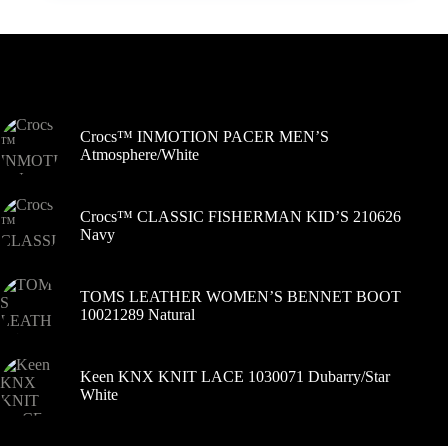
variantus.
34,90 €.
24,00 €.
Variantus
galite
pasirinkti
Šiuo metu populiaru
gaminio
puslapyje
Crocs™ INMOTION PACER MEN’S
Atmosphere/White
Crocs™ CLASSIC FISHERMAN KID’S 210626
Navy
TOMS LEATHER WOMEN’S BENNET BOOT
10021289 Natural
Keen KNX KNIT LACE 1030071 Dubarry/Star
White