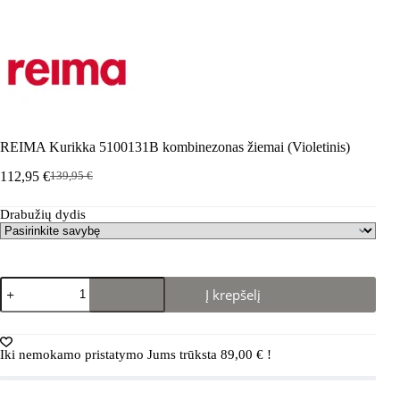
REIMA Kurikka 5100131B kombinezonas žiemai (Violetinis)
112,95
€
139,95
€
Pradinė
Dabartinė
kaina
kaina
Drabužių dydis
buvo:
yra:
139,95 €.
112,95 €.
produkto
Į krepšelį
kiekis:
REIMA
Kurikka
5100131B
Iki nemokamo pristatymo Jums trūksta
89,00
€
!
kombinezonas
žiemai
(Violetinis)