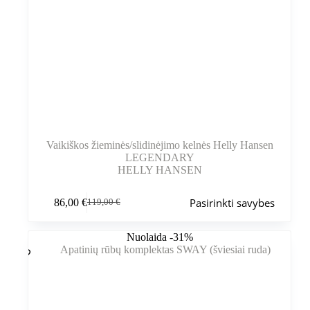
Vaikiškos žieminės/slidinėjimo kelnės Helly Hansen
LEGENDARY
HELLY HANSEN
Šis
Pasirinkti savybes
86,00
€
119,00
€
produktas
Pradinė
Dabartinė
turi
kaina
kaina
kelis
buvo:
yra:
Nuolaida -31%
variantus.
119,00 €.
86,00 €.
Variantus
galite
pasirinkti
gaminio
puslapyje