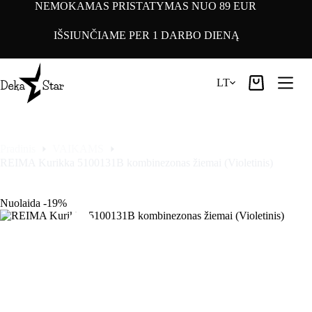
Pereiti
NEMOKAMAS PRISTATYMAS NUO 89 EUR
prie
turinio
IŠSIUNČIAME PER 1 DARBO DIENĄ
LT
Pirkinių
krepšelis
Pradinis
VAIKAMS
REIMA Kurikka 5100131B kombinezonas žiemai (Violetinis)
Nuolaida -19%