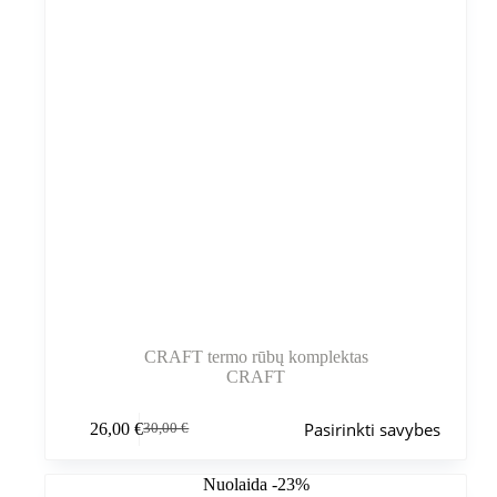
CRAFT termo rūbų komplektas
CRAFT
Šis
Pasirinkti savybes
26,00
€
30,00
€
produktas
Pradinė
Dabartinė
turi
kaina
kaina
kelis
buvo:
yra:
Nuolaida -23%
variantus.
30,00 €.
26,00 €.