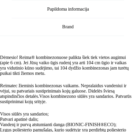
Papildoma informacija
Brand
Dėmesio! Reima® kombinezonuose palikta šiek tiek vietos augimui
(apie 6 cm). Jei Jūsų vaiko ūgis rudenį yra arti 104 cm ūgio ir vaikas
yra vidutinio kūno sudėjimo, tai 104 dydžio kombinezonas jam turėtų
puikai tikti žiemos metu.
Reimatec žieminis kombinezonas vaikams. Nepralaidus vandeniui ir
vėjui, su patvariais sustiprinimais kojų galuose. Didelės šviesą
atspindinčios detalės.Visos kombinezono siūlės yra sandarios. Patvarūs
sustiprinimai kojų srityje.
Visos siūlės yra sandarios;
Patvari apatinė dalis;
Vandenį ir purvą atstumianti danga (BIONIC-FINISH®ECO);
Lygus poliesterio pamušalas, kurio sudėtyje yra perdirbtų poliesterio