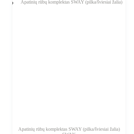
Variantus
galite
pasirinkti
gaminio
puslapyje
Apatinių rūbų komplektas SWAY (pilka/šviesiai žalia)