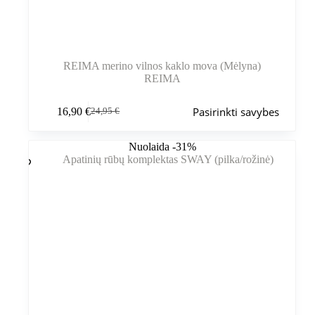
REIMA merino vilnos kaklo mova (Mėlyna)
REIMA
Šis
Pasirinkti savybes
16,90
€
24,95
€
produktas
Pradinė
Dabartinė
turi
kaina
kaina
kelis
buvo:
yra:
Nuolaida -31%
variantus.
24,95 €.
16,90 €.
Variantus
galite
pasirinkti
gaminio
puslapyje