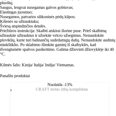
pluoštų;
Saugus, lengvai nusegamas galvos gobtuvas;
Elastingas juosmuo;
Nusegamos, patvarios silikoninės pėdų kilpos;
Kišenės su užtrauktuku;
Šviesą atspindinčios detalės.
Priežiūros instrukcija: Skalbti atskirai išorine puse. Prieš skalbimą
užtraukite užtrauktus ir užsekite velcro užsegimus. Nenaudokite
ploviklių, kurie turi balinančių sudedamųjų dalių. Nenaudokite audinių
minkštiklio. Po sklabimo išimkite gaminį iš skalbyklės, kad
išvengtumėte spalvos pasikeitimo. Galima džiovinti džiovyklėje iki 40
°C.
Kilmės šalis: Kinija/ Italija/ Indija/ Vietnamas.
Panašūs produktai
Nuolaida -13%