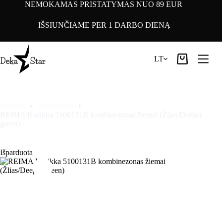
Pereiti
NEMOKAMAS PRISTATYMAS NUO 89 EUR
prie
turinio
IŠSIUNČIAME PER 1 DARBO DIENĄ
LT
Pirkinių
krepšelis
Pradinis
VAIKAMS
REIMA Kurikka 5100131B kombinezonas žiemai (Žlias/Deeper
green)
Išparduota