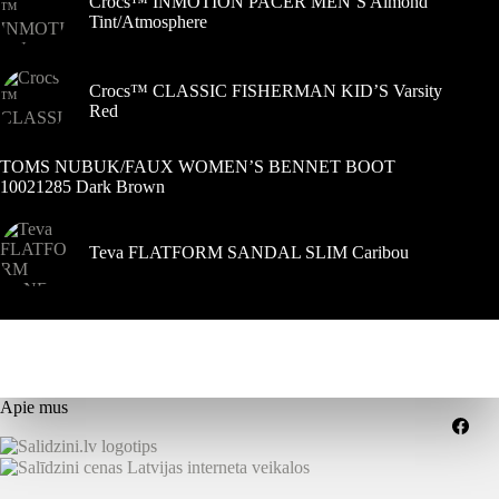
Crocs™ INMOTION PACER MEN’S Almond
Tint/Atmosphere
Crocs™ CLASSIC FISHERMAN KID’S Varsity
Red
TOMS NUBUK/FAUX WOMEN’S BENNET BOOT
10021285 Dark Brown
Teva FLATFORM SANDAL SLIM Caribou
Apie mus