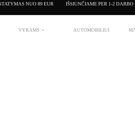
TATYMAS NUO 89 EUR IŠSIUNČIAME PER 1-2 DARBO 
VYRAMS
AUTOMOBILIUI
MA