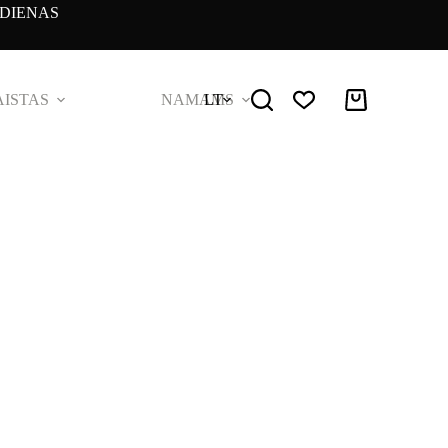
DIENAS
ISTAS
NAMAMS
LT
Pirkinių
krepšelis