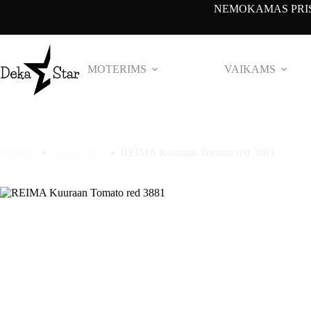
Pereiti
NEMOKAMAS PRIS
prie
turinio
MOTERIMS
VAIKAMS
Pradinis
Accessories
REIMA Kuuraan Tomato red 3881