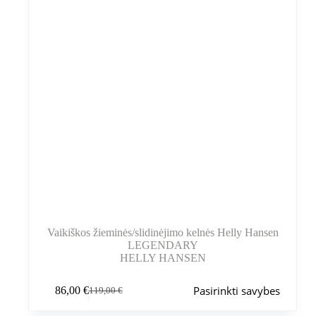
Vaikiškos žieminės/slidinėjimo kelnės Helly Hansen
LEGENDARY
HELLY HANSEN
Šis
Pasirinkti savybes
86,00
€
119,00
€
produktas
Pradinė
Dabartinė
turi
kaina
kaina