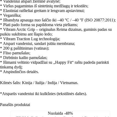
* Vandeniui atspari žieminė avalynė;
* Viršus pagamintas iš sintetinių medžiagų ir tekstilės;
* Elastiniai raišteliai greitam ir lengvam apsiavimui;
* Veganiška;
* Išbandyta apsauga nuo šalčio iki –40 °C / –40 °F (ISO 20877:2011);
* Plati pado forma su papildoma vieta pirštams;
* Vibram Arctic Grip – originalus Reima dizainas, guminis padas su
puikiu sukibimu ant šlapio ledo;
* Vibram Traction Lug technologija;
* Atspari vandeniui, sandari įsiūta membrana;
* 200 g pašiltinimas (vatinas);
* Fliso pamušalas;
* Dirbtinio kailio pamušalas;
* Išimami veltinio vidpadžiai su „Happy Fit“ raštu padeda parinkti
tinkamą dydį;
* Atspindinčios detalės.
Kilmės šalis: Kinija / Italija / Indija / Vietnamas.
*Atsparūs vandeniui iki kulkšnies (tekstilinės dalies).
Panašūs produktai
Nuolaida -48%