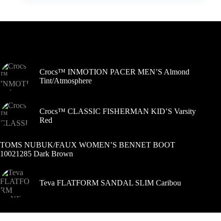
kelis
buvo:
yra:
variantus.
119,00 €.
86,00 €.
Variantus
galite
pasirinkti
Šiuo metu populiaru
gaminio
puslapyje
Crocs™ INMOTION PACER MEN’S Almond
Tint/Atmosphere
Crocs™ CLASSIC FISHERMAN KID’S Varsity
Red
TOMS NUBUK/FAUX WOMEN’S BENNET BOOT
10021285 Dark Brown
Teva FLATFORM SANDAL SLIM Caribou