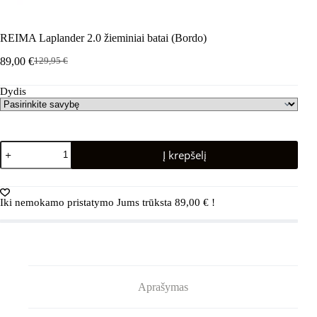
REIMA Laplander 2.0 žieminiai batai (Bordo)
89,00
€
129,95
€
Pradinė
Dabartinė
kaina
kaina
Dydis
buvo:
yra:
129,95 €.
89,00 €.
produkto
Į krepšelį
kiekis:
REIMA
Laplander
2.0
Iki nemokamo pristatymo Jums trūksta
89,00
€
!
žieminiai
batai
(Bordo)
Aprašymas