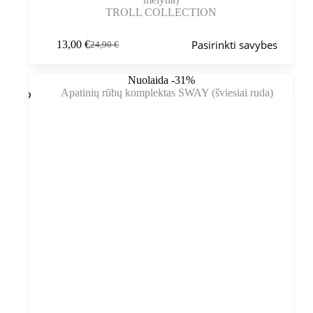
TROLL COLLECTION
Šis
Pasirinkti savybes
13,00
€
24,90
€
produktas
Pradinė
Dabartinė
turi
kaina
kaina
kelis
buvo:
yra:
Nuolaida -31%
variantus.
24,90 €.
13,00 €.
Variantus
galite
pasirinkti
gaminio
puslapyje