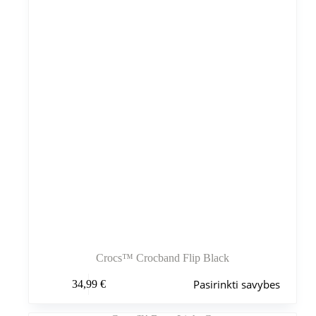
pasirinkti
gaminio
puslapyje
Crocs™ Crocband Flip Black
Šis
Pasirinkti savybes
34,99
€
produktas
turi
kelis