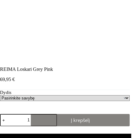
REIMA Loskari Grey Pink
69,95
€
Dydis
produkto
Į krepšelį
kiekis:
REIMA
Loskari
Grey