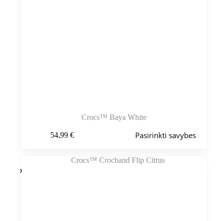
Crocs™ Baya White
Šis
Pasirinkti savybes
54,99
€
produktas
turi
kelis
variantus.
Variantus
galite
pasirinkti
gaminio
puslapyje