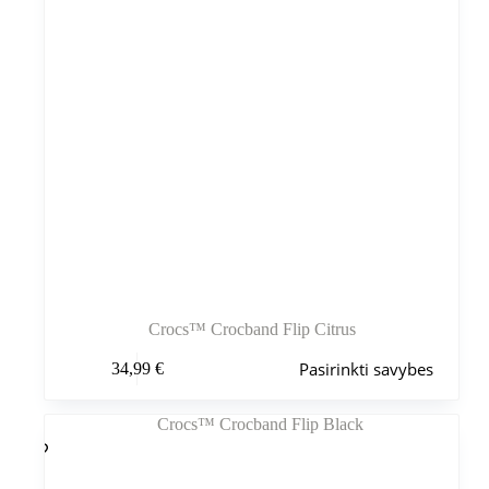
Crocs™ Crocband Flip Citrus
Šis
Pasirinkti savybes
34,99
€
produktas
turi
kelis
variantus.
Variantus
galite