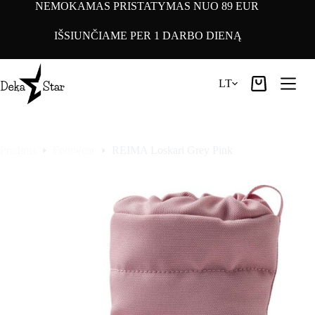
Pereiti
NEMOKAMAS PRISTATYMAS NUO 89 EUR
prie
turinio
IŠSIUNČIAME PER 1 DARBO DIENĄ
LT
Pirkinių
krepšelis
Pradinis
Footwear
REIMA Loskari Grey Pink