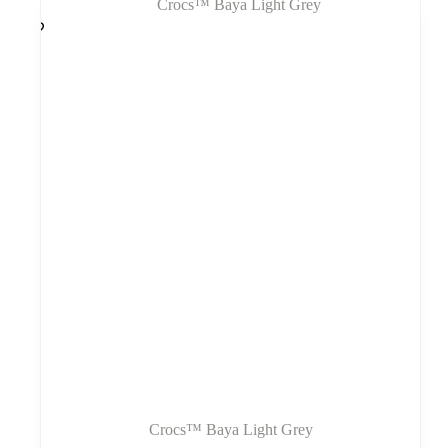
variantus.
Variantus
galite
pasirinkti
gaminio
puslapyje
Crocs™ Baya Light Grey