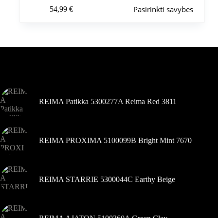
Šis
Pasirinkti savybes
54,99
€
produktas
turi
kelis
variantus.
Variantus
galite
pasirinkti
Šiuo metu populiaru
gaminio
puslapyje
REIMA Patikka 5300277A Reima Red 3811
REIMA PROXIMA 5100099B Bright Mint 7670
REIMA STARRIE 5300044C Earthy Beige