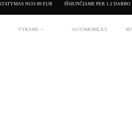
TATYMAS NUO 89 EUR IŠSIUNČIAME PER 1-2 DARBO 
VYRAMS
AUTOMOBILIUI
MA