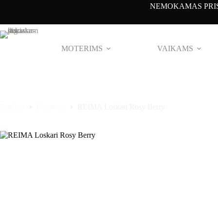
Pereiti
NEMOKAMAS PRIS
prie
turinio
MOTERIMS
VAIKAMS
Pradinis
Footwear
REIMA Loskari Rosy Berry