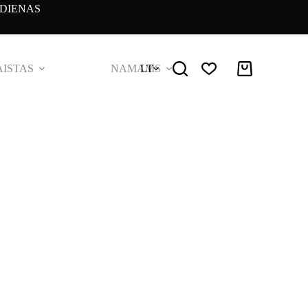
DIENAS
ISTAS
NAMAMS
LT
Pirkinių
krepšelis