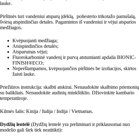
lauke.
Pirštinės turi vandeniui atsparų įdėklą, poliesterio trikotažo pamušalą,
šviesą atspindinčias detales. Pagamintos iš vandeniui ir vėjui atsparios
medžiagos.
Kvėpuojanti medžiaga;
Atsispindinčios detalės;
Atsparumas vėjui;
Fluorokarboninė vandenį ir purvą atstumianti apdaila BIONIC-
FINISH®ECO;
Neperšlampamos, kvėpuojančios pirštinės be izoliacijos, skirtos
žaisti lauke.
Priežiūros instrukcija: skalbti atskirai. Nenaudokite skalbimo priemonių
su balikliais. Nenaudokite audinių minkštiklio. Džiovinkite kambario
temperatūroje.
Kilmės šalis: Kinija / Italija / Indija / Vietnamas.
Dydžių lentelė
(Dydžių lentelė yra preliminari ir priklausomai nuo
modelio gali šiek tiek neatitikti):