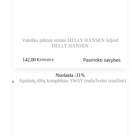
Vaikiška pūkinė striukė HELLY HANSEN Isfjord
HELLY HANSEN
Šis
Pasirinkti savybes
142,00
€
190,00
€
produktas
Pradinė
Dabartinė
turi
kaina
kaina
kelis
buvo:
yra:
Nuolaida -31%
variantus.
190,00 €.
142,00 €.
Variantus
galite
pasirinkti
gaminio
puslapyje