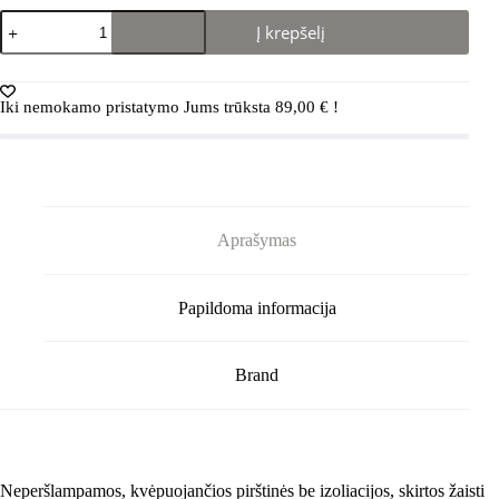
produkto
Į krepšelį
kiekis:
REIMA
pirštinės
KOKEVA
Iki nemokamo pristatymo Jums trūksta
89,00
€
!
(Pavasaris/Ruduo)/
(Juodos)
Aprašymas
Papildoma informacija
Brand
Neperšlampamos, kvėpuojančios pirštinės be izoliacijos, skirtos žaisti