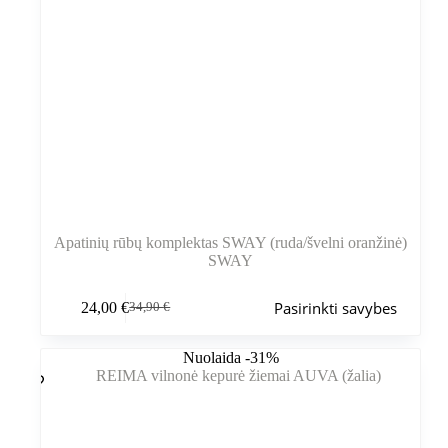
Apatinių rūbų komplektas SWAY (ruda/švelni oranžinė)
SWAY
Šis
Pasirinkti savybes
24,00
€
34,90
€
produktas
Pradinė
Dabartinė
turi
kaina
kaina
kelis
buvo:
yra:
Nuolaida -31%
variantus.
34,90 €.
24,00 €.
Variantus
galite
pasirinkti
gaminio