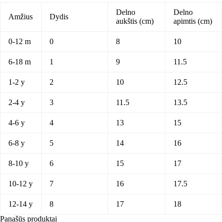
Delno
Delno
Amžius
Dydis
aukštis (cm)
apimtis (cm)
0-12 m
0
8
10
6-18 m
1
9
11.5
1-2 y
2
10
12.5
2-4 y
3
11.5
13.5
4-6 y
4
13
15
6-8 y
5
14
16
8-10 y
6
15
17
10-12 y
7
16
17.5
12-14 y
8
17
18
Panašūs produktai