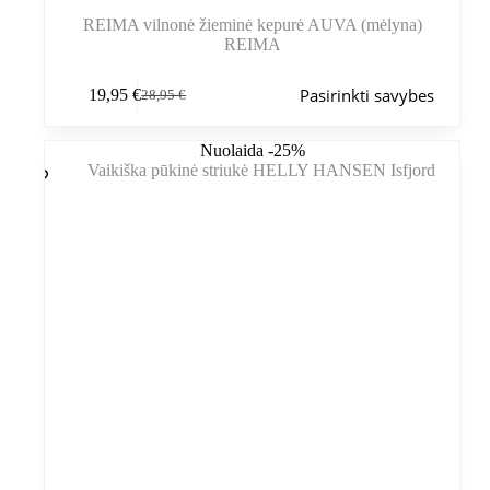
REIMA vilnonė žieminė kepurė AUVA (mėlyna)
REIMA
Šis
Pasirinkti savybes
19,95
€
28,95
€
produktas
Pradinė
Dabartinė
turi
kaina
kaina
kelis
buvo:
yra:
Nuolaida -25%
variantus.
28,95 €.
19,95 €.
Variantus
galite
pasirinkti
gaminio
puslapyje