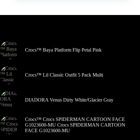
kelis
buvo:
yra:
variantus.
28,95 €.
19,95 €.
Variantus
galite
pasirinkti
Šiuo metu populiaru
gaminio
puslapyje
Crocs™ Baya Platform Flip Petal Pink
Crocs™ Lil Classic Outfit 5 Pack Multi
DIADORA Venus Dirty White/Glacier Gray
Crocs™ Crocs SPIDERMAN CARTOON FACE
G1023600-MU Crocs SPIDERMAN CARTOON
FACE G1023600-MU