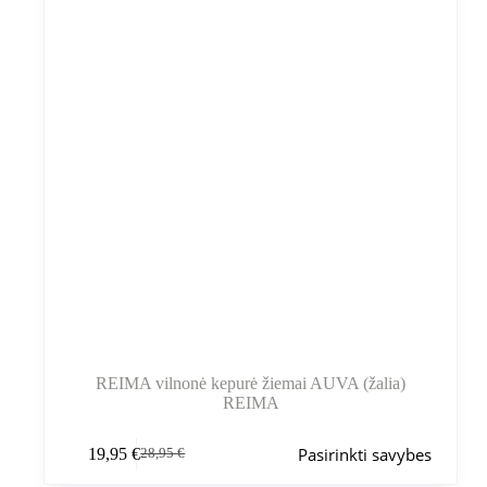
puslapyje
REIMA vilnonė kepurė žiemai AUVA (žalia)
REIMA
Šis
Pasirinkti savybes
19,95
€
28,95
€
produktas
Pradinė
Dabartinė
turi
kaina
kaina