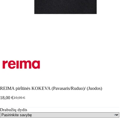
REIMA pirštinės KOKEVA (Pavasaris/Ruduo)/ (Juodos)
18,00
€
19,99
€
Pradinė
Dabartinė
kaina
kaina
Drabužių dydis
buvo:
yra:
19,99 €.
18,00 €.