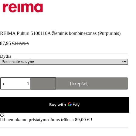
REIMA Puhuri 5100116A žieminis kombinezonas (Purpurinis)
87,95
€
119,95
€
Pradinė
Dabartinė
kaina
kaina
Dydis
buvo:
yra:
119,95 €.
87,95 €.
produkto
Į krepšelį
kiekis:
REIMA
Puhuri
5100116A
žieminis
kombinezonas
(Purpurinis)
Iki nemokamo pristatymo Jums trūksta
89,00
€
!