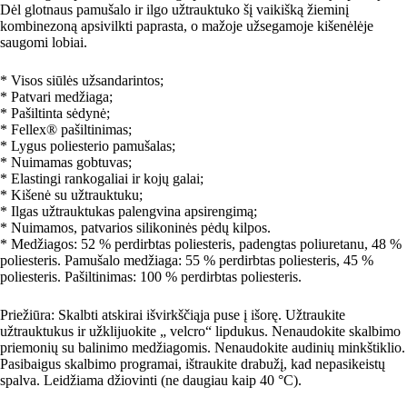
Dėl glotnaus pamušalo ir ilgo užtrauktuko šį vaikišką žieminį
kombinezoną apsivilkti paprasta, o mažoje užsegamoje kišenėlėje
saugomi lobiai.
* Visos siūlės užsandarintos;
* Patvari medžiaga;
* Pašiltinta sėdynė;
* Fellex® pašiltinimas;
* Lygus poliesterio pamušalas;
* Nuimamas gobtuvas;
* Elastingi rankogaliai ir kojų galai;
* Kišenė su užtrauktuku;
* Ilgas užtrauktukas palengvina apsirengimą;
* Nuimamos, patvarios silikoninės pėdų kilpos.
* Medžiagos: 52 % perdirbtas poliesteris, padengtas poliuretanu, 48 %
poliesteris. Pamušalo medžiaga: 55 % perdirbtas poliesteris, 45 %
poliesteris. Pašiltinimas: 100 % perdirbtas poliesteris.
Priežiūra: Skalbti atskirai išvirkščiąja puse į išorę. Užtraukite
užtrauktukus ir užklijuokite „ velcro“ lipdukus. Nenaudokite skalbimo
priemonių su balinimo medžiagomis. Nenaudokite audinių minkštiklio.
Pasibaigus skalbimo programai, ištraukite drabužį, kad nepasikeistų
spalva. Leidžiama džiovinti (ne daugiau kaip 40 °C).