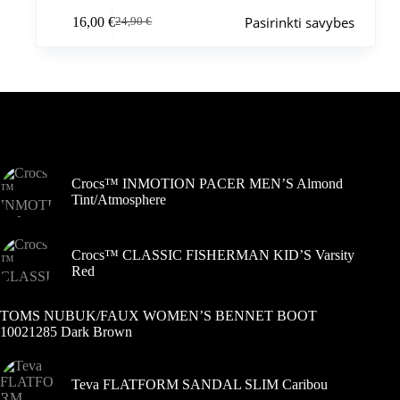
Šis
Pasirinkti savybes
16,00
€
24,90
€
produktas
Pradinė
Dabartinė
turi
kaina
kaina
kelis
buvo:
yra:
variantus.
24,90 €.
16,00 €.
Variantus
galite
pasirinkti
Šiuo metu populiaru
gaminio
puslapyje
Crocs™ INMOTION PACER MEN’S Almond
Tint/Atmosphere
Crocs™ CLASSIC FISHERMAN KID’S Varsity
Red
TOMS NUBUK/FAUX WOMEN’S BENNET BOOT
10021285 Dark Brown
Teva FLATFORM SANDAL SLIM Caribou