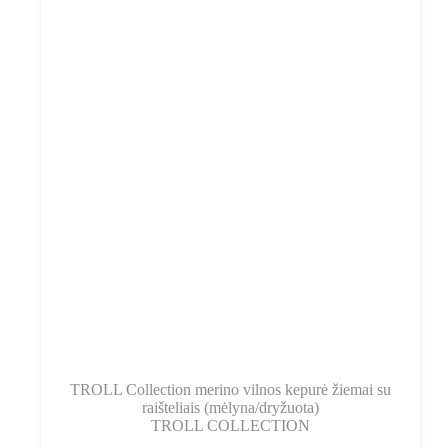
pasirinkti
gaminio
puslapyje
TROLL Collection merino vilnos kepurė žiemai su
raišteliais (mėlyna/dryžuota)
TROLL COLLECTION