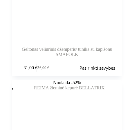
Geltonas veliūrinis džemperis/ tunika su kapišonu
SMAFOLK
Šis
Pasirinkti savybes
31,00
€
56,00
€
produktas
Pradinė
Dabartinė
turi
kaina
kaina
kelis
buvo:
yra:
Nuolaida -52%
variantus.
56,00 €.
31,00 €.
Variantus
galite
pasirinkti
gaminio
puslapyje