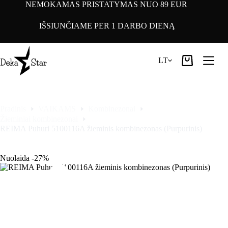
Pereiti
NEMOKAMAS PRISTATYMAS NUO 89 EUR
prie
turinio
IŠSIUNČIAME PER 1 DARBO DIENĄ
LT
Pirkinių
krepšelis
Pradinis
VAIKAMS
Kombinezonai
Žieminiai kombinezonai
REIMA Puhuri 5100116A žieminis kombinezonas (Purpurinis)
Nuolaida -27%