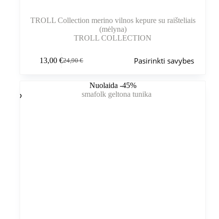
TROLL Collection merino vilnos kepure su raišteliais
(mėlyna)
TROLL COLLECTION
Šis
Pasirinkti savybes
13,00
€
24,90
€
produktas
Pradinė
Dabartinė
turi
kaina
kaina
kelis
buvo:
yra:
Nuolaida -45%
variantus.
24,90 €.
13,00 €.
Variantus
galite
pasirinkti
gaminio
puslapyje