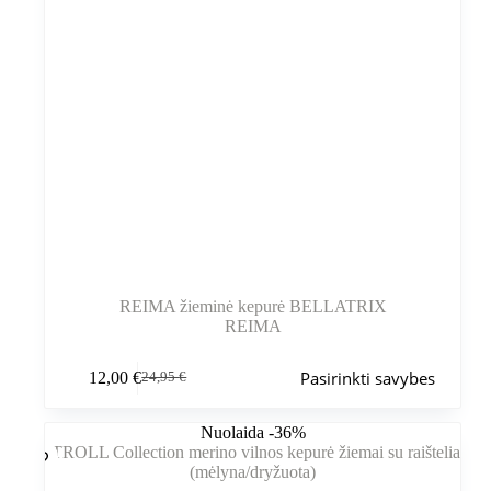
REIMA žieminė kepurė BELLATRIX
REIMA
Šis
Pasirinkti savybes
12,00
€
24,95
€
produktas
Pradinė
Dabartinė
turi
kaina
kaina
kelis
buvo:
yra:
Nuolaida -36%
variantus.
24,95 €.
12,00 €.
Variantus
galite