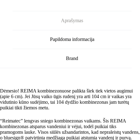
Aprašymas
Papildoma informacija
Brand
Dėmesio! REIMA kombinezonuose palikta šiek tiek vietos augimui
(apie 6 cm). Jei Jūsų vaiko ūgis rudenį yra arti 104 cm ir vaikas yra
vidutinio kūno sudėjimo, tai 104 dydžio kombinezonas jam turėtų
puikiai tikti žiemos metu.
“Reimatec” lengvas sniego kombinezonas vaikams. Šis REIMA
kombinezonas atsparus vandeniui ir vėjui, todėl puikiai tiks
pramogoms lauke. Visos siūlės užsandarintos, kad nepraleistų vandens,
o bluesign® patvirtinta medžiaga puikiai atstumia vandenį ir purvą.