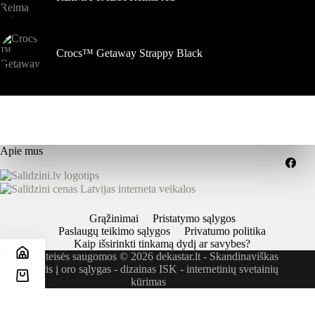
Crocs™ Getaway Strappy Black
Apie mus
Grąžinimai
Pristatymo sąlygos
Paslaugų teikimo sąlygos
Privatumo politika
Kaip išsirinkti tinkamą dydį ar savybes?
Visos teisės saugomos © 2026 dekastar.lt - Skandinaviškas
požiūris į oro sąlygas - dizainas
ISK - internetinių svetainių
kūrimas