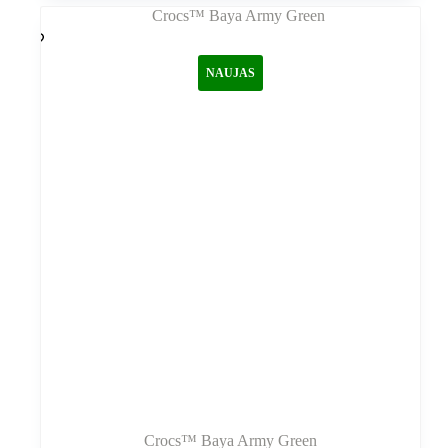
kelis
variantus.
Variantus
galite
NAUJAS
pasirinkti
gaminio
puslapyje
Crocs™ Baya Army Green