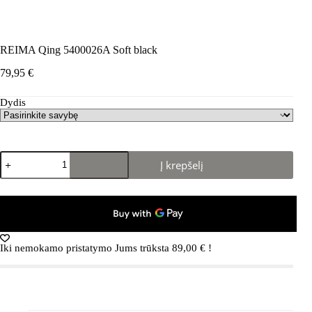
REIMA Qing 5400026A Soft black
79,95
€
Dydis
produkto
Į krepšelį
kiekis:
REIMA
Qing
5400026A
Soft
black
Iki nemokamo pristatymo Jums trūksta
89,00
€
!