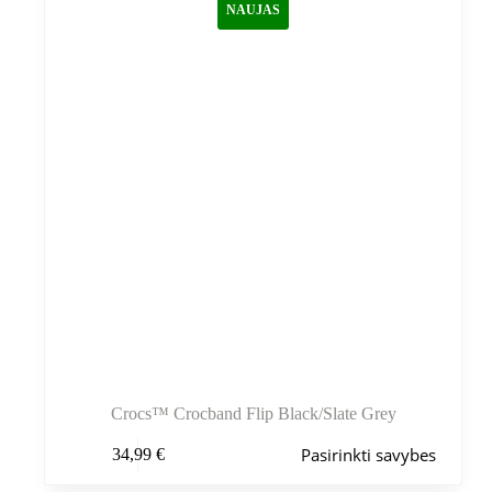
NAUJAS
pasirinkti
gaminio
puslapyje
Crocs™ Crocband Flip Black/Slate Grey
Šis
Pasirinkti savybes
34,99
€
produktas
turi