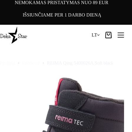
Pereiti
NEMOKAMAS PRISTATYMAS NUO 89 EUR
prie
turinio
IŠSIUNČIAME PER 1 DARBO DIENĄ
LT
Pirkinių
krepšelis
Pradinis
Footwear
REIMA Qing 5400026A Soft black