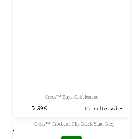
Crocs™ Baya Cobblestone
Šis
Pasirinkti savybes
54,99
€
produktas
turi
kelis
variantus.
Variantus
galite