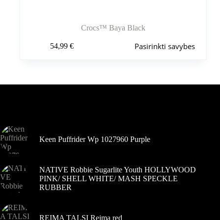
Crocs™ Baya Black
Šis
Pasirinkti savybes
54,99
€
produktas
turi
kelis
variantus.
Variantus
galite
pasirinkti
Šiuo metu populiaru
gaminio
puslapyje
Keen Puffrider Wp 1027960 Purple
NATIVE Robbie Sugarlite Youth HOLLYWOOD
PINK/ SHELL WHITE/ MASH SPECKLE
RUBBER
REIMA TALSI Reima red