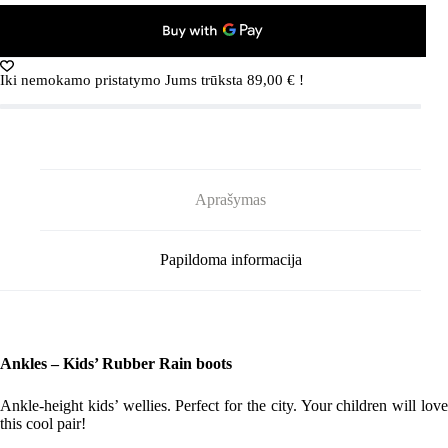
boots
Ankles
5400039A
Yellow
Iki nemokamo pristatymo Jums trūksta
89,00
€
!
Aprašymas
Papildoma informacija
Ankles – Kids’ Rubber Rain boots
Ankle-height kids’ wellies. Perfect for the city. Your children will love
this cool pair!