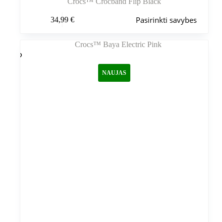
Crocs™ Crocband Flip Black
Šis
Pasirinkti savybes
34,99
€
produktas
turi
kelis
variantus.
Variantus
galite
NAUJAS
pasirinkti
gaminio
puslapyje