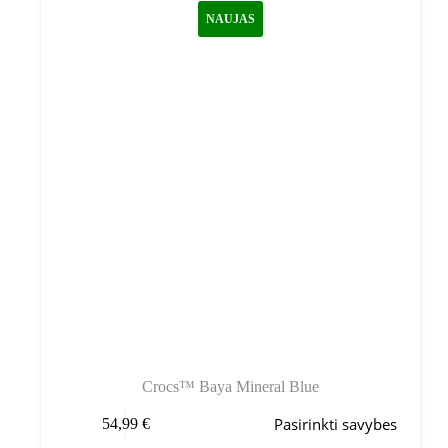
galite
NAUJAS
pasirinkti
gaminio
puslapyje
Crocs™ Baya Mineral Blue
Šis
Pasirinkti savybes
54,99
€
produktas
turi