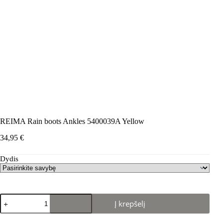
REIMA Rain boots Ankles 5400039A Yellow
34,95
€
Dydis
produkto
Į krepšelį
kiekis:
REIMA
Rain