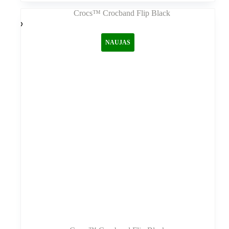
kelis
variantus.
Variantus
galite
NAUJAS
pasirinkti
gaminio
puslapyje