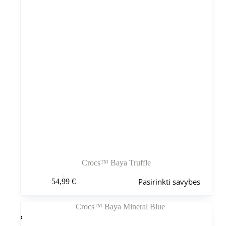
Crocs™ Baya Truffle
Šis
Pasirinkti savybes
54,99
€
produktas
turi
kelis
variantus.
Variantus