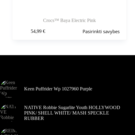
Crocs™ Baya Electric Pink
Šis
Pasirinkti savybes
54,99
€
produktas
turi
kelis
variantus.
Variantus
galite
pasirinkti
Šiuo metu populiaru
gaminio
puslapyje
Keen Puffrider Wp 1027960 Purple
NATIVE Robbie Sugarlite Youth HOLLYWOOD
PINK/ SHELL WHITE/ MASH SPECKLE
RUBBER