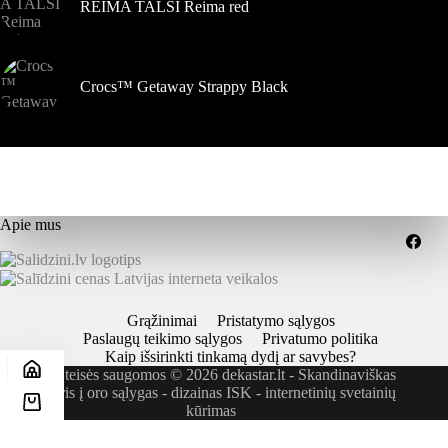
REIMA TALSI Reima red
Crocs™ Getaway Strappy Black
Apie mus
Grąžinimai
Pristatymo sąlygos
Paslaugų teikimo sąlygos
Privatumo politika
Kaip išsirinkti tinkamą dydį ar savybes?
Visos teisės saugomos © 2026 dekastar.lt - Skandinaviškas
požiūris į oro sąlygas - dizainas
ISK - internetinių svetainių
kūrimas