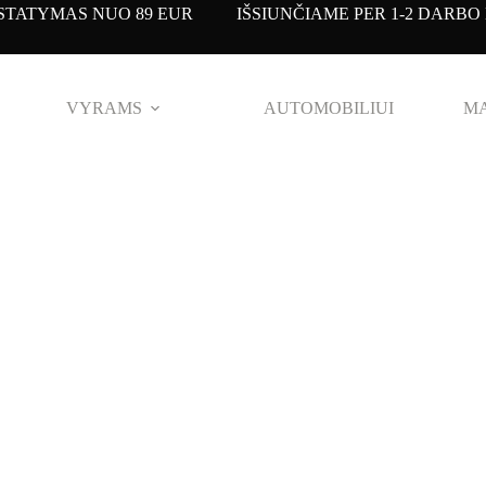
TATYMAS NUO 89 EUR IŠSIUNČIAME PER 1-2 DARBO 
VYRAMS
AUTOMOBILIUI
MA