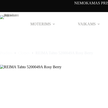
Pereiti
NEMOKAMAS PRIS
prie
turinio
MOTERIMS
VAIKAMS
Pradinis
Clothes
REIMA Tahto 5200049A Rosy Berry