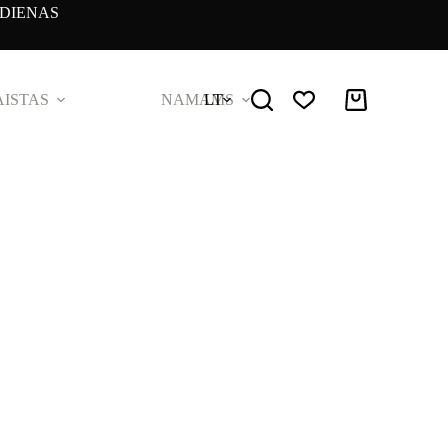
DIENAS
ISTAS
NAMAMS
LT
Pirkinių
krepšelis