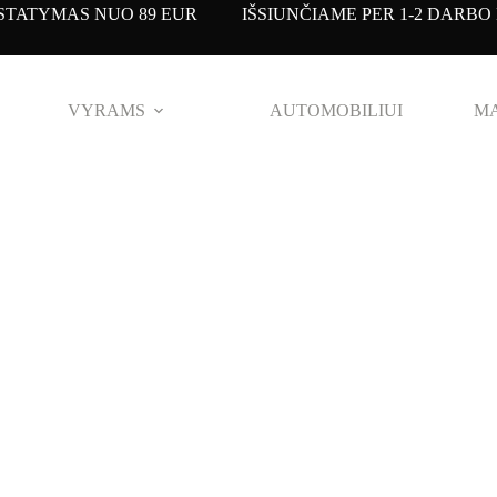
TATYMAS NUO 89 EUR IŠSIUNČIAME PER 1-2 DARBO 
VYRAMS
AUTOMOBILIUI
MA