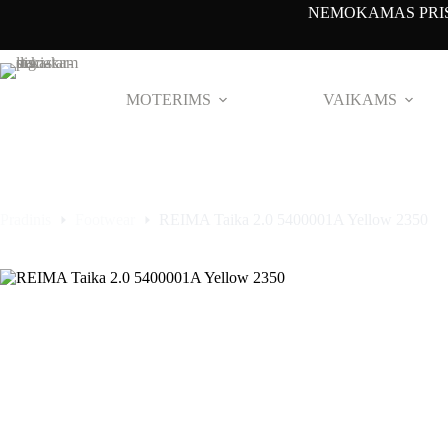
Pereiti
NEMOKAMAS PRIS
prie
turinio
MOTERIMS
VAIKAMS
Pradinis
Footwear
REIMA Taika 2.0 5400001A Yellow 2350