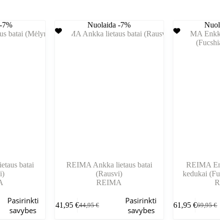
 -7%
Nuolaida -7%
Nuol
taus batai
REIMA Ankka lietaus batai
REIMA En
i)
(Rausvi)
kedukai (Fuc
A
REIMA
R
Šis
Šis
Pasirinkti
Pasirinkti
41,95
€
61,95
€
44,95
€
69,95
€
produktas
produktas
Pradinė
Dabartinė
Pradinė
Dabarti
savybes
savybes
turi
turi
kaina
kaina
kaina
kaina