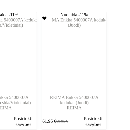
aida -11%
Nuolaida -11%
kka 5400007A
REIMA Enkka 5400007A
shia/Violetiniai)
kedukai (Juodi)
EIMA
REIMA
Šis
Pasirinkti
Pasirinkti
61,95
€
69,95
€
produktas
nė
Pradinė
Dabartinė
savybes
savybes
turi
kaina
kaina