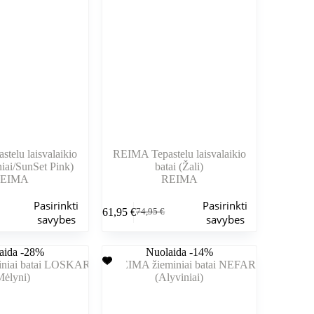
gaminio
puslapyje
telu laisvalaikio
REIMA Tepastelu laisvalaikio
niai/SunSet Pink)
batai (Žali)
EIMA
REIMA
Šis
Pasirinkti
Pasirinkti
61,95
€
74,95
€
produktas
nė
Pradinė
Dabartinė
savybes
savybes
turi
kaina
kaina
kelis
buvo:
yra:
aida -28%
variantus.
Nuolaida -14%
.
.
74,95 €.
61,95 €.
Variantus
galite
pasirinkti
gaminio