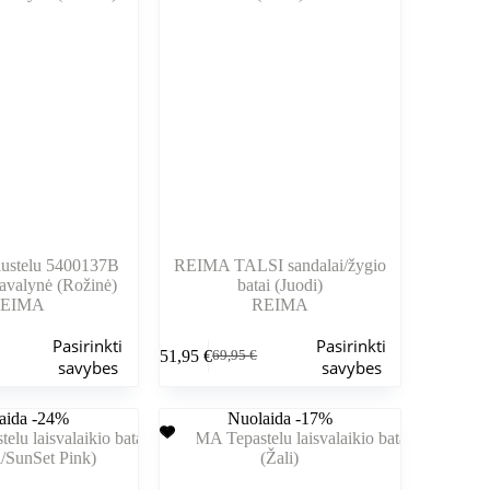
pasirinkti
gaminio
puslapyje
ustelu 5400137B
REIMA TALSI sandalai/žygio
 avalynė (Rožinė)
batai (Juodi)
EIMA
REIMA
Šis
Pasirinkti
Pasirinkti
51,95
€
69,95
€
produktas
nė
Pradinė
Dabartinė
savybes
savybes
turi
kaina
kaina
kelis
buvo:
yra:
aida -24%
variantus.
Nuolaida -17%
.
.
69,95 €.
51,95 €.
Variantus
galite
pasirinkti