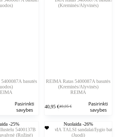
galite
pasirinkti
gaminio
puslapyje
5400087A basutės
REIMA Ratas 5400087A basutės
Juodos)
(Kreminės/Alyvinės)
EIMA
REIMA
Šis
Pasirinkti
Pasirinkti
40,95
€
49,95
€
produktas
nė
Pradinė
Dabartinė
savybes
savybes
turi
kaina
kaina
kelis
buvo:
yra:
aida -25%
variantus.
Nuolaida -26%
.
.
49,95 €.
40,95 €.
Variantus
galite