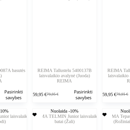
pasirinkti
pasirinkti
gaminio
gaminio
puslapyje
puslapyje
087A basutės
REIMA Tallustelu 5400137B
REIMA Tall
)
laisvalaikio avalynė (Juoda)
laisvalaikio
A
REIMA
R
Šis
Šis
Pasirinkti
Pasirinkti
59,95
€
59,95
€
79,95
€
79,95
€
produktas
produktas
Pradinė
Dabartinė
Pradinė
Dabarti
savybes
savybes
turi
turi
kaina
kaina
kaina
kaina
kelis
kelis
buvo:
yra:
buvo:
yra:
-10%
variantus.
Nuolaida -10%
variantus.
Nuol
79,95 €.
59,95 €.
79,95 €
59,95 €
Variantus
Variantus
galite
galite
pasirinkti
pasirinkti