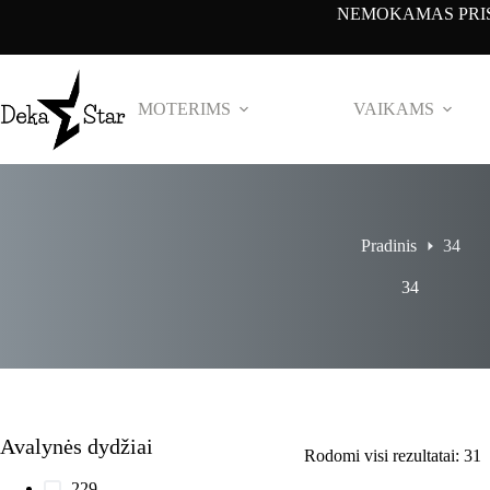
Pereiti
NEMOKAMAS PRIS
prie
turinio
MOTERIMS
VAIKAMS
Pradinis
34
34
Avalynės dydžiai
Rodomi visi rezultatai: 31
22
9