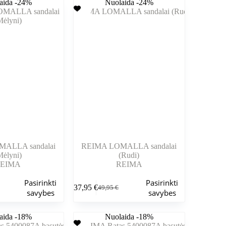
aida -24%
variantus.
Nuolaida -24%
59,95 €
Variantus
iki
galite
69,95 €
pasirinkti
gaminio
puslapyje
ALLA sandalai
REIMA LOMALLA sandalai
Mėlyni)
(Rudi)
EIMA
REIMA
Šis
Pasirinkti
Pasirinkti
37,95
€
49,95
€
produktas
nė
Pradinė
Dabartinė
savybes
savybes
turi
kaina
kaina
kelis
buvo:
yra:
aida -18%
variantus.
Nuolaida -18%
.
.
49,95 €.
37,95 €.
Variantus