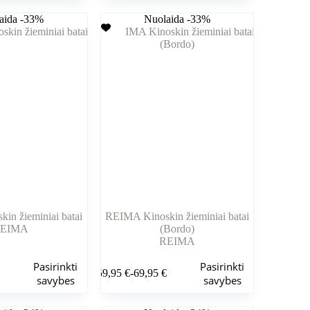
kelis
buvo:
yra:
aida -33%
variantus.
Nuolaida -33%
.
.
69,95 €.
61,95 €.
Variantus
galite
pasirinkti
gaminio
puslapyje
in žieminiai batai
REIMA Kinoskin žieminiai batai
EIMA
(Bordo)
REIMA
Šis
Pasirinkti
Pasirinkti
€
59,95
€
-
69,95
€
produktas
Kainų
savybes
savybes
turi
as:
intervalas:
kelis
Nuo