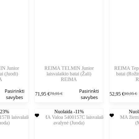
gaminio
gaminio
puslapyje
puslapyje
N Junior
REIMA TELMIN Junior
REIMA Tepas
ai (Juodi)
laisvalaikio batai (Žali)
batai (Roži
A
REIMA
R
Šis
Šis
Pasirinkti
Pasirinkti
71,95
€
52,95
€
79,95
€
69,95
€
produktas
produktas
Pradinė
Dabartinė
Pradinė
Dabarti
savybes
savybes
turi
turi
kaina
kaina
kaina
kaina
kelis
kelis
buvo:
yra:
buvo:
yra:
-23%
variantus.
Nuolaida -11%
variantus.
Nuol
79,95 €.
71,95 €.
69,95 €
52,95 €
Variantus
Variantus
galite
galite
pasirinkti
pasirinkti
gaminio
gaminio