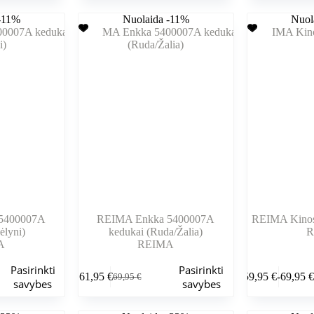
kelis
kelis
buvo:
yra:
buvo:
yra:
-11%
variantus.
Nuolaida -11%
variantus.
Nuol
44,95 €.
41,95 €.
69,95 €
61,95 €
Variantus
Variantus
galite
galite
pasirinkti
pasirinkti
gaminio
gaminio
puslapyje
puslapyje
5400007A
REIMA Enkka 5400007A
REIMA Kinosk
ėlyni)
kedukai (Ruda/Žalia)
R
A
REIMA
Šis
Šis
Pasirinkti
Pasirinkti
61,95
€
59,95
€
-
69,95
69,95
€
produktas
produktas
Pradinė
Dabartinė
Kainų
savybes
savybes
turi
turi
kaina
kaina
interval
kelis
kelis
buvo:
yra:
Nuo