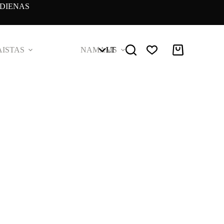
DIENAS
ISTAS
NAMAMS
LT
Pirkinių
krepšelis