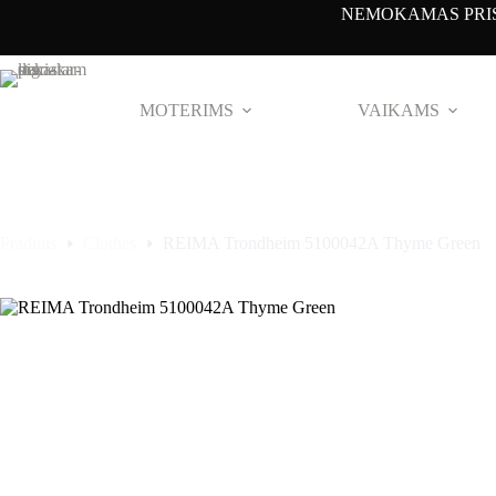
Pereiti
NEMOKAMAS PRIS
prie
turinio
MOTERIMS
VAIKAMS
Pradinis
Clothes
REIMA Trondheim 5100042A Thyme Green