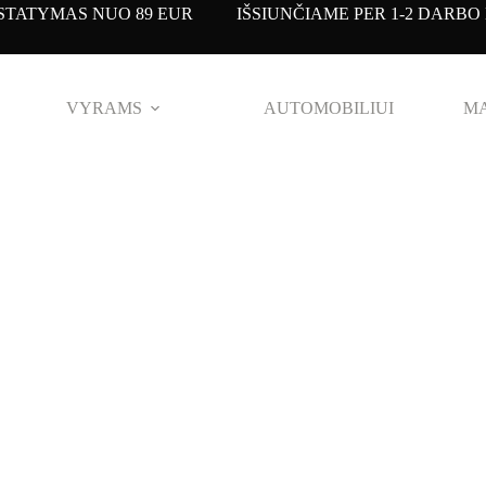
TATYMAS NUO 89 EUR IŠSIUNČIAME PER 1-2 DARBO 
VYRAMS
AUTOMOBILIUI
MA