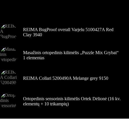
galite
pasirinkti
Šiuo metu populiaru
gaminio
puslapyje
REIMA BugProof overall Varjelu 5100427A Red
Clay 3940
Masažinis ortopedinis kilimėlis „Puzzle Mix Grybai“
1 elementas
REIMA Collari 5200490A Melange grey 9150
Ortopedinis sensorinis kilimėlis Ortek Dėlionė (16 kv.
elementų + 10 trikampių)