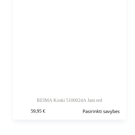
puslapyje
REIMA Koski 5100024A Jam red
Šis
Pasirinkti savybes
59,95
€
produktas
turi
kelis
variantus.
Variantus