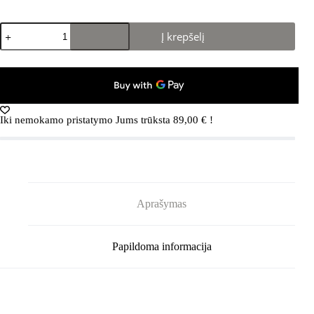
produkto
Į krepšelį
kiekis:
REIMA
Tuokio
5100156A
Navy
Iki nemokamo pristatymo Jums trūksta
89,00
€
!
Aprašymas
Papildoma informacija