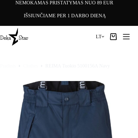
Pereiti
NEMOKAMAS PRISTATYMAS NUO 89 EUR
prie
turinio
IŠSIUNČIAME PER 1 DARBO DIENĄ
LT
Pirkinių
krepšelis
Pradinis
Clothes
REIMA Tuokio 5100156A Navy