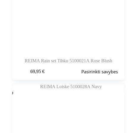
REIMA Rain set Tihku 5100021A Rose Blush
Šis
Pasirinkti savybes
69,95
€
produktas
turi
kelis
variantus.
Variantus
galite
pasirinkti
gaminio
puslapyje