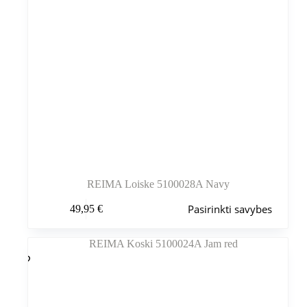
REIMA Loiske 5100028A Navy
Šis
Pasirinkti savybes
49,95
€
produktas
turi
kelis
variantus.
Variantus
galite
pasirinkti
gaminio