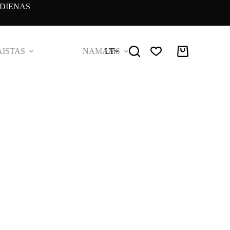
DIENAS
ISTAS
NAMAMS
LT
Pirkinių
krepšelis