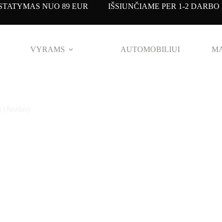
TATYMAS NUO 89 EUR IŠSIUNČIAME PER 1-2 DARBO 
VYRAMS
AUTOMOBILIUI
MA
(Juodas)