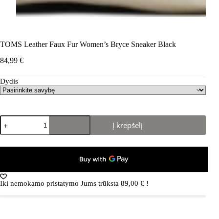
TOMS Leather Faux Fur Women’s Bryce Sneaker Black
84,99
€
Dydis
produkto
Į krepšelį
kiekis:
TOMS
Leather
Faux
Fur
Women's
Bryce
Iki nemokamo pristatymo Jums trūksta
89,00
€
!
Sneaker
Black