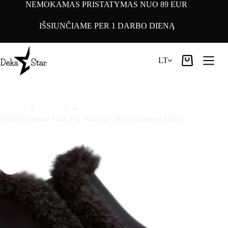
Pereiti
NEMOKAMAS PRISTATYMAS NUO 89 EUR
prie
turinio
IŠSIUNČIAME PER 1 DARBO DIENĄ
LT
Pirkinių
krepšelis
Pradinis
Footwear
TOMS Leather Faux Fur Women’s Bryce Sneaker Black