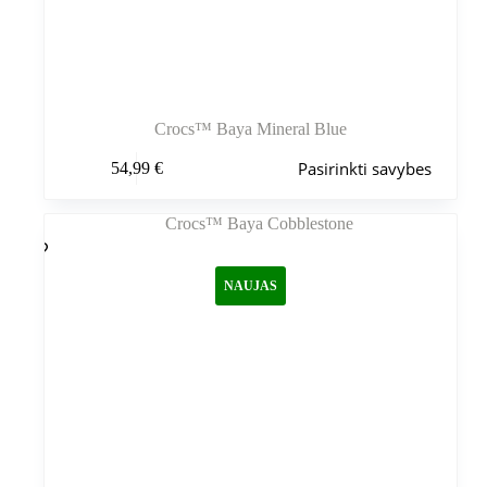
Crocs™ Baya Mineral Blue
Šis
Pasirinkti savybes
54,99
€
produktas
turi
kelis
variantus.
Variantus
galite
NAUJAS
pasirinkti
gaminio
puslapyje