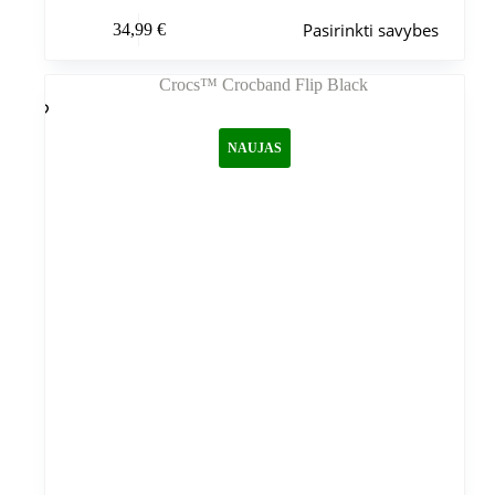
Šis
Pasirinkti savybes
34,99
€
produktas
turi
kelis
variantus.
Variantus
galite
NAUJAS
pasirinkti
gaminio
puslapyje