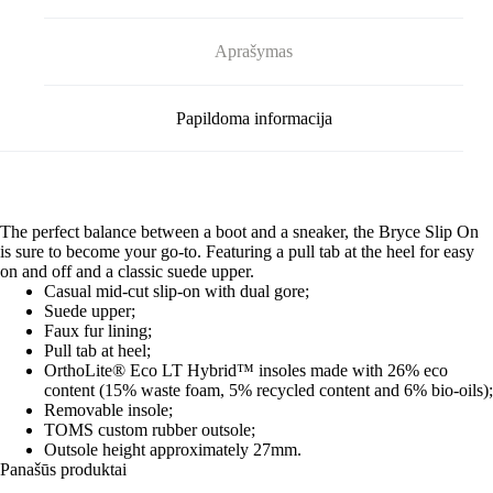
Aprašymas
Papildoma informacija
The perfect balance between a boot and a sneaker, the Bryce Slip On
is sure to become your go-to. Featuring a pull tab at the heel for easy
on and off and a classic suede upper.
Casual mid-cut slip-on with dual gore;
Suede upper;
Faux fur lining;
Pull tab at heel;
OrthoLite® Eco LT Hybrid™ insoles made with 26% eco
content (15% waste foam, 5% recycled content and 6% bio-oils);
Removable insole;
TOMS custom rubber outsole;
Outsole height approximately 27mm.
Panašūs produktai