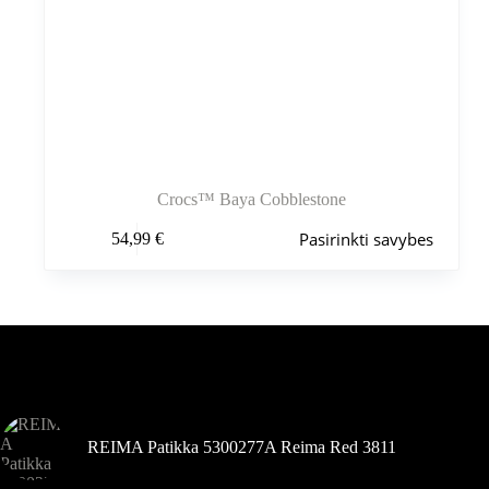
Crocs™ Baya Cobblestone
Šis
Pasirinkti savybes
54,99
€
produktas
turi
kelis
variantus.
Variantus
galite
pasirinkti
Šiuo metu populiaru
gaminio
puslapyje
REIMA Patikka 5300277A Reima Red 3811