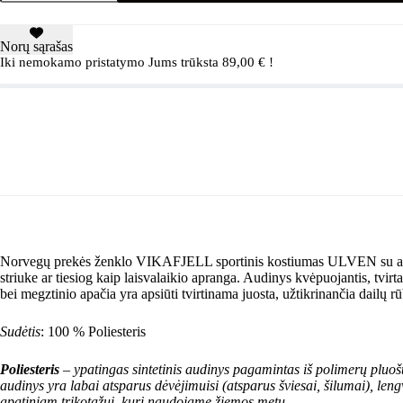
sportinis
džemperis
(flysinis)
Norų sąrašas
Iki nemokamo pristatymo Jums trūksta
89,00
€
!
Norvegų prekės ženklo VIKAFJELL sportinis kostiumas ULVEN su aukštu k
striuke ar tiesiog kaip laisvalaikio apranga. Audinys kvėpuojantis, tvi
bei megztinio apačia yra apsiūti tvirtinama juosta, užtikrinančia dailų 
Sudėtis
: 100 % Poliesteris
Poliesteris
– ypatingas sintetinis audinys pagamintas iš polimerų pluošt
audinys yra labai atsparus dėvėjimuisi (atsparus šviesai, šilumai), leng
apatiniam trikotažui, kurį naudojame žiemos metu.