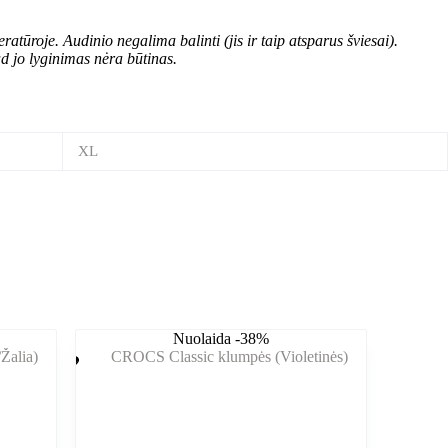
ūroje. Audinio negalima balinti (jis ir taip atsparus šviesai).
d jo lyginimas nėra būtinas.
XL
Nuolaida -38%