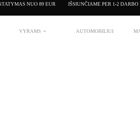
TATYMAS NUO 89 EUR IŠSIUNČIAME PER 1-2 DARBO 
VYRAMS
AUTOMOBILIUI
MA