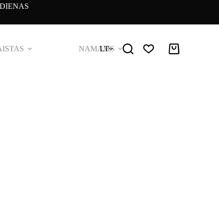
DIENAS
ISTAS
NAMAMS
LT
Pirkinių
krepšelis