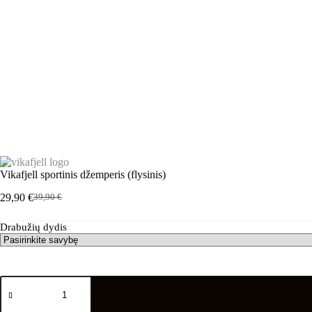
Vikafjell sportinis džemperis (flysinis)
29,90
€
39,90
€
Pradinė
Dabartinė
kaina
kaina
Drabužių dydis
buvo:
yra:
39,90 €.
29,90 €.
produkto
kiekis:
Vikafjell