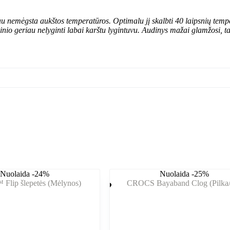
nemėgsta aukštos temperatūros. Optimalu jį skalbti 40 laipsnių temperat
o geriau nelyginti labai karštu lygintuvu. Audinys mažai glamžosi, ta
Nuolaida -24%
Nuolaida -25%