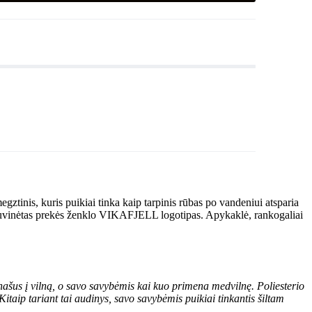
inis, kuris puikiai tinka kaip tarpinis rūbas po vandeniui atsparia
ės siuvinėtas prekės ženklo VIKAFJELL logotipas. Apykaklė, rankogaliai
anašus į vilną, o savo savybėmis kai kuo primena medvilnę. Poliesterio
Kitaip tariant tai audinys, savo savybėmis puikiai tinkantis šiltam