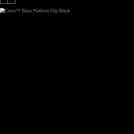
gaminio
gaminio
puslapyje
puslapyje