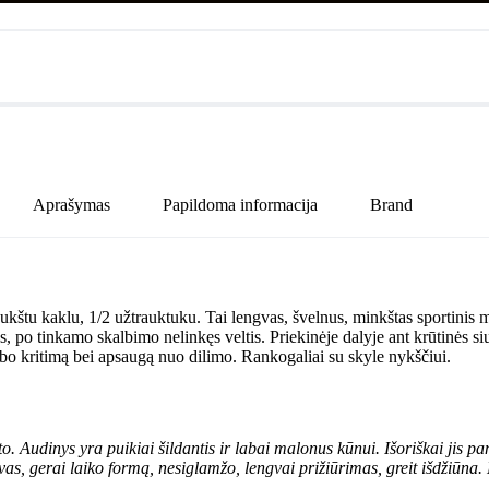
Aprašymas
Papildoma informacija
Brand
aklu, 1/2 užtrauktuku. Tai lengvas, švelnus, minkštas sportinis megzt
rtas, po tinkamo skalbimo nelinkęs veltis. Priekinėje dalyje ant krūtin
rūbo kritimą bei apsaugą nuo dilimo. Rankogaliai su skyle nykščiui.
o. Audinys yra puikiai šildantis ir labai malonus kūnui. Išoriškai jis p
vas, gerai laiko formą, nesiglamžo, lengvai prižiūrimas, greit išdžiūna. 