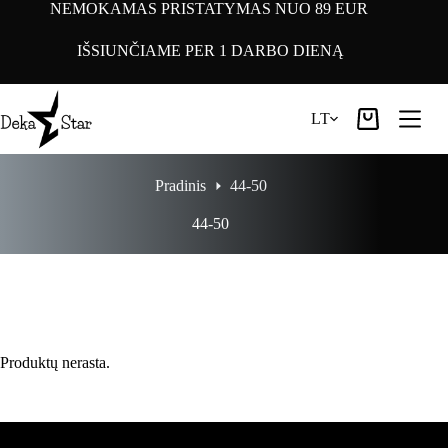
Pereiti
NEMOKAMAS PRISTATYMAS NUO 89 EUR
prie
turinio
IŠSIUNČIAME PER 1 DARBO DIENĄ
LT
Pirkinių
krepšelis
Pradinis
44-50
44-50
Produktų nerasta.