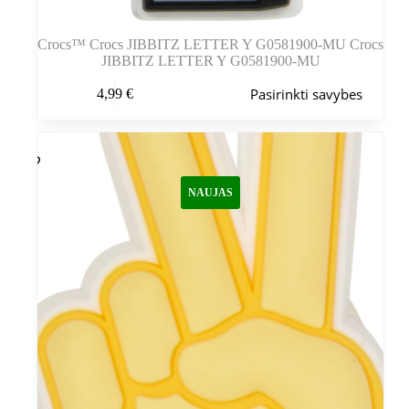
Crocs™ Crocs JIBBITZ LETTER Y G0581900-MU Crocs
JIBBITZ LETTER Y G0581900-MU
Šis
Pasirinkti savybes
4,99
€
produktas
turi
kelis
variantus.
Variantus
galite
NAUJAS
pasirinkti
gaminio
puslapyje