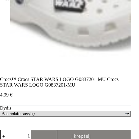
Crocs™ Crocs STAR WARS LOGO G0837201-MU Crocs
STAR WARS LOGO G0837201-MU
4,99
€
Dydis
produkto
Į krepšelį
kiekis: