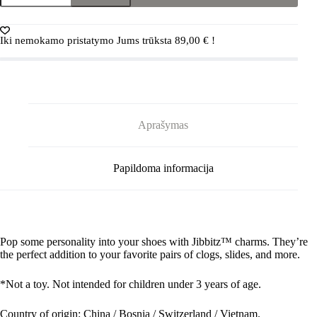
Crocs™
Crocs
STAR
Iki nemokamo pristatymo Jums trūksta
89,00
€
!
WARS
LOGO
G0837201-
MU
Crocs
STAR
WARS
Aprašymas
LOGO
G0837201-
MU
Papildoma informacija
Pop some personality into your shoes with Jibbitz™ charms. They’re
the perfect addition to your favorite pairs of clogs, slides, and more.
*Not a toy. Not intended for children under 3 years of age.
Country of origin: China / Bosnia / Switzerland / Vietnam.