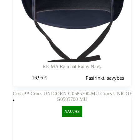
REIMA Rain hat Rainy Navy
Šis
Pasirinkti savybes
16,95
€
produktas
turi
kelis
variantus.
Variantus
galite
NAUJAS
pasirinkti
gaminio
puslapyje