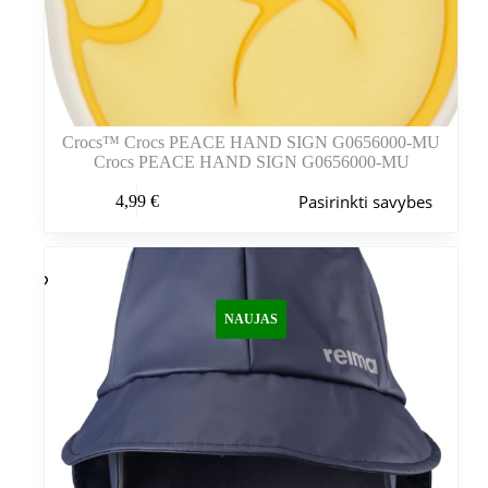
Crocs™ Crocs PEACE HAND SIGN G0656000-MU
Crocs PEACE HAND SIGN G0656000-MU
Šis
Pasirinkti savybes
4,99
€
produktas
turi
kelis
variantus.
Variantus
galite
NAUJAS
pasirinkti
gaminio
puslapyje