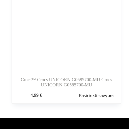
Crocs™ Crocs UNICORN G0585700-MU Crocs
UNICORN G0585700-MU
Šis
Pasirinkti savybes
4,99
€
produktas
turi
kelis
variantus.
Variantus
galite
pasirinkti