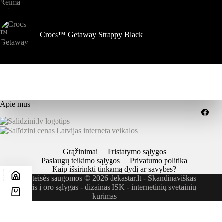
Crocs™ Getaway Strappy Black
Apie mus
Grąžinimai
Pristatymo sąlygos
Paslaugų teikimo sąlygos
Privatumo politika
Kaip išsirinkti tinkamą dydį ar savybes?
Visos teisės saugomos © 2026 dekastar.lt - Skandinaviškas
požiūris į oro sąlygas - dizainas
ISK - internetinių svetainių
kūrimas