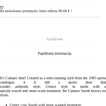
Camaro
Suede
Iki nemokamo pristatymo Jums trūksta
89,00
€
!
Tea/Boa
Aprašymas
Papildoma informacija
It’s Camaro time!
Created as a retro-running style from the
1985 sport
catalogue
, it is still a
sports
shoe
tha
exudes
authentic
style
.
Unisex
style in
suede
with a
special
waxed
and
stone-wash treatment
, the
Camaro Suede
knows n
rivals.
Upper: cow Suede with stone washed treatment;