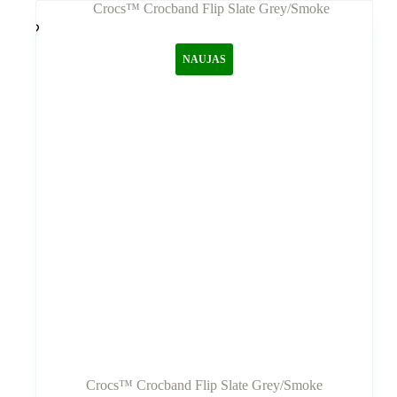
variantus.
Variantus
galite
NAUJAS
pasirinkti
gaminio
puslapyje
Crocs™ Crocband Flip Slate Grey/Smoke