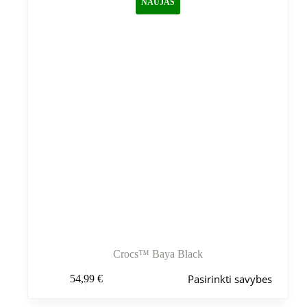
NAUJAS
pasirinkti
gaminio
puslapyje
Crocs™ Baya Black
Šis
Pasirinkti savybes
54,99
€
produktas
turi
kelis