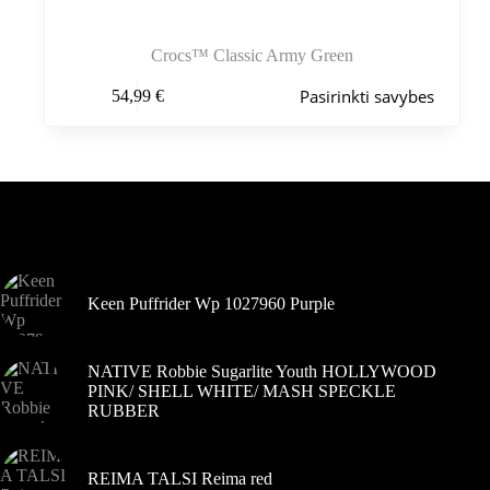
Crocs™ Classic Army Green
Šis
Pasirinkti savybes
54,99
€
produktas
turi
kelis
variantus.
Variantus
galite
pasirinkti
Šiuo metu populiaru
gaminio
puslapyje
Keen Puffrider Wp 1027960 Purple
NATIVE Robbie Sugarlite Youth HOLLYWOOD
PINK/ SHELL WHITE/ MASH SPECKLE
RUBBER
REIMA TALSI Reima red