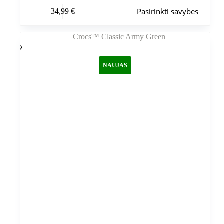
Šis
Pasirinkti savybes
34,99
€
produktas
turi
kelis
variantus.
Variantus
galite
NAUJAS
pasirinkti
gaminio
puslapyje