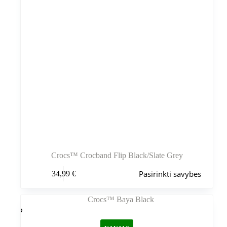
Crocs™ Crocband Flip Black/Slate Grey
Šis
Pasirinkti savybes
34,99
€
produktas
turi
kelis
variantus.
Variantus
galite