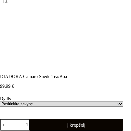
DIADORA Camaro Suede Tea/Boa
99,99
€
Dydis
produkto
Į krepšelį
kiekis:
DIADORA