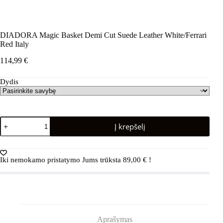
DIADORA Magic Basket Demi Cut Suede Leather White/Ferrari
Red Italy
114,99
€
Dydis
produkto
Į krepšelį
kiekis:
DIADORA
Magic
Basket
Iki nemokamo pristatymo Jums trūksta
89,00
€
!
Demi
Cut
Suede
Leather
White/Ferrari
Red
Italy
Aprašymas