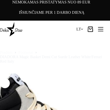
Pereiti
NEMOKAMAS PRISTATYMAS NUO 89 EUR
prie
turinio
IŠSIUNČIAME PER 1 DARBO DIENĄ
LT
Pirkinių
krepšelis
Pradinis
Footwear
DIADORA Magic Basket Demi Cut Suede Leather White/Ferrari
Red Italy