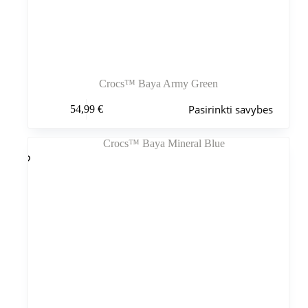
Crocs™ Baya Army Green
Šis
Pasirinkti savybes
54,99
€
produktas
turi
kelis
variantus.
Variantus
galite
pasirinkti
gaminio
puslapyje