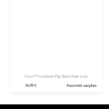
Crocs™ Crocband Flip Black/Slate Grey
Šis
Pasirinkti savybes
34,99
€
produktas
turi
kelis
variantus.
Variantus
galite