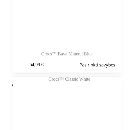
Crocs™ Baya Mineral Blue
Šis
Pasirinkti savybes
54,99
€
produktas
turi
kelis
variantus.
Variantus
galite
pasirinkti
gaminio
puslapyje