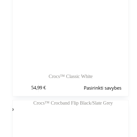
Crocs™ Classic White
Šis
Pasirinkti savybes
54,99
€
produktas
turi
kelis
variantus.
Variantus
galite
pasirinkti
gaminio
puslapyje