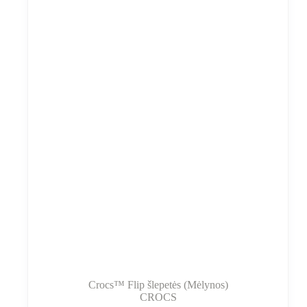
galite
pasirinkti
gaminio
puslapyje
Crocs™ Flip šlepetės (Mėlynos)
CROCS