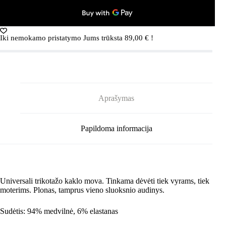
UKRAINA
vyrams/moterims
Iki nemokamo pristatymo Jums trūksta
89,00
€
!
Aprašymas
Papildoma informacija
Universali trikotažo kaklo mova. Tinkama dėvėti tiek vyrams, tiek
moterims. Plonas, tamprus vieno sluoksnio audinys.
Sudėtis: 94% medvilnė, 6% elastanas