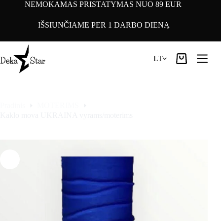
Pereiti
NEMOKAMAS PRISTATYMAS NUO 89 EUR
prie
turinio
IŠSIUNČIAME PER 1 DARBO DIENĄ
LT
Pirkinių
krepšelis
Pradinis
MOTERIMS
Kaklo mova UKRAINA vyrams/moterims