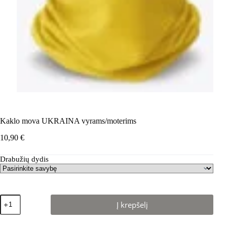
Kaklo mova UKRAINA vyrams/moterims
10,90
€
Drabužių dydis
produkto
Į krepšelį
kiekis:
Kaklo
mova