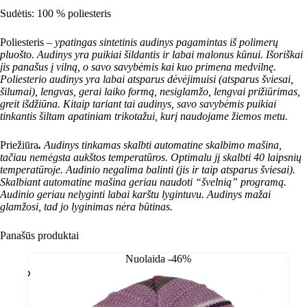
Sudėtis: 100 % poliesteris
Poliesteris
– ypatingas sintetinis audinys pagamintas iš polimerų
pluošto. Audinys yra puikiai šildantis ir labai malonus kūnui. Išoriškai
jis panašus į vilną, o savo savybėmis kai kuo primena medvilnę.
Poliesterio audinys yra labai atsparus dėvėjimuisi (atsparus šviesai,
šilumai), lengvas, gerai laiko formą, nesiglamžo, lengvai prižiūrimas,
greit išdžiūna. Kitaip tariant tai audinys, savo savybėmis puikiai
tinkantis šiltam apatiniam trikotažui, kurį naudojame žiemos metu.
Priežiūra
.
Audinys tinkamas skalbti automatine skalbimo mašina,
tačiau nemėgsta aukštos temperatūros. Optimalu jį skalbti 40 laipsnių
temperatūroje. Audinio negalima balinti (jis ir taip atsparus šviesai).
Skalbiant automatine mašina geriau naudoti “švelnią” programą.
Audinio geriau nelyginti labai karštu lygintuvu. Audinys mažai
glamžosi, tad jo lyginimas nėra būtinas.
Panašūs produktai
Nuolaida -46%