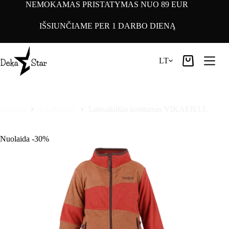
Pereiti
NEMOKAMAS PRISTATYMAS NUO 89 EUR
prie
turinio
IŠSIUNČIAME PER 1 DARBO DIENĄ
LT
Pirkinių
krepšelis
Pradinis
VAIKAMS
Laisvalaikio kostiumas VIKAFJELL
Nuolaida -30%