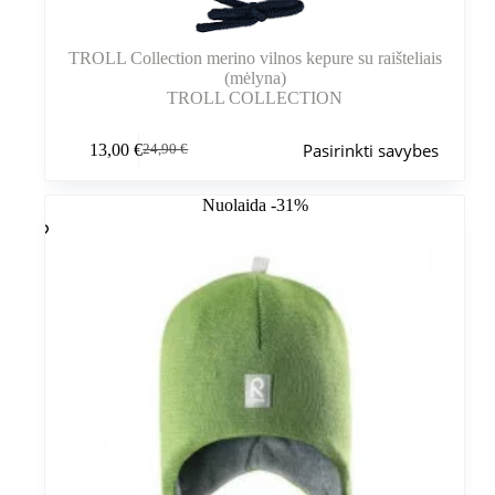
TROLL Collection merino vilnos kepure su raišteliais
(mėlyna)
TROLL COLLECTION
Šis
Pasirinkti savybes
13,00
€
24,90
€
produktas
Pradinė
Dabartinė
turi
kaina
kaina
kelis
buvo:
yra:
Nuolaida -31%
variantus.
24,90 €.
13,00 €.
Variantus
galite
pasirinkti
gaminio
puslapyje