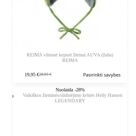
REIMA vilnonė kepurė žiemai AUVA (žalia)
REIMA
Šis
Pasirinkti savybes
19,95
€
28,95
€
produktas
Pradinė
Dabartinė
turi
kaina
kaina
kelis
buvo:
yra:
Nuolaida -28%
variantus.
28,95 €.
19,95 €.
Variantus
galite
pasirinkti
gaminio
puslapyje