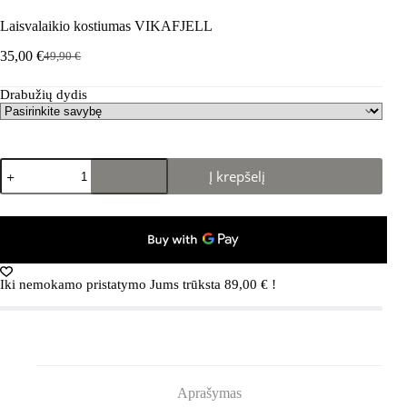
Laisvalaikio kostiumas VIKAFJELL
35,00
€
49,90
€
Pradinė
Dabartinė
kaina
kaina
Drabužių dydis
buvo:
yra:
49,90 €.
35,00 €.
produkto
Į krepšelį
kiekis:
Laisvalaikio
kostiumas
VIKAFJELL
Iki nemokamo pristatymo Jums trūksta
89,00
€
!
Aprašymas