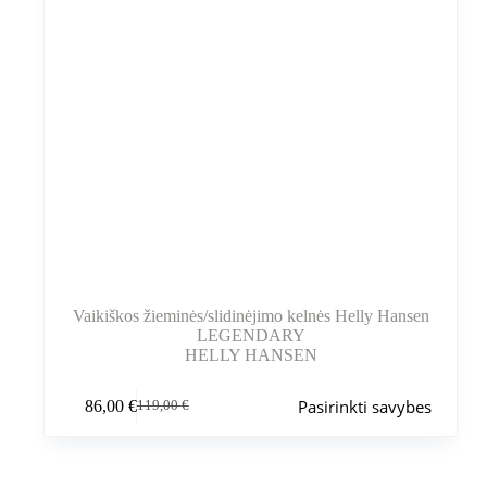
Vaikiškos žieminės/slidinėjimo kelnės Helly Hansen
LEGENDARY
HELLY HANSEN
Šis
Pasirinkti savybes
86,00
€
119,00
€
produktas
Pradinė
Dabartinė
turi
kaina
kaina
kelis
buvo:
yra:
variantus.
119,00 €.
86,00 €.