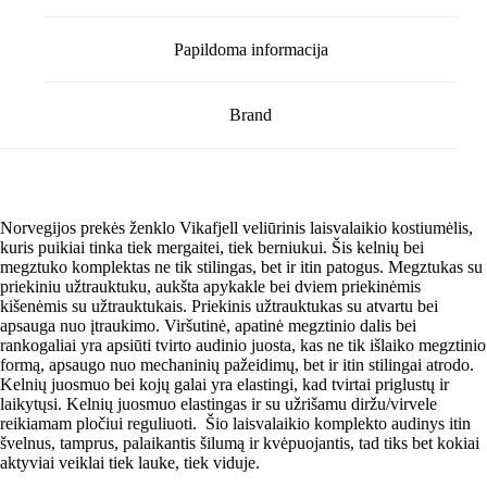
Papildoma informacija
Brand
Norvegijos prekės ženklo Vikafjell veliūrinis laisvalaikio kostiumėlis,
kuris puikiai tinka tiek mergaitei, tiek berniukui. Šis kelnių bei
megztuko komplektas ne tik stilingas, bet ir itin patogus. Megztukas su
priekiniu užtrauktuku, aukšta apykakle bei dviem priekinėmis
kišenėmis su užtrauktukais. Priekinis užtrauktukas su atvartu bei
apsauga nuo įtraukimo. Viršutinė, apatinė megztinio dalis bei
rankogaliai yra apsiūti tvirto audinio juosta, kas ne tik išlaiko megztinio
formą, apsaugo nuo mechaninių pažeidimų, bet ir itin stilingai atrodo.
Kelnių juosmuo bei kojų galai yra elastingi, kad tvirtai priglustų ir
laikytųsi. Kelnių juosmuo elastingas ir su užrišamu diržu/virvele
reikiamam pločiui reguliuoti. Šio laisvalaikio komplekto audinys itin
švelnus, tamprus, palaikantis šilumą ir kvėpuojantis, tad tiks bet kokiai
aktyviai veiklai tiek lauke, tiek viduje.