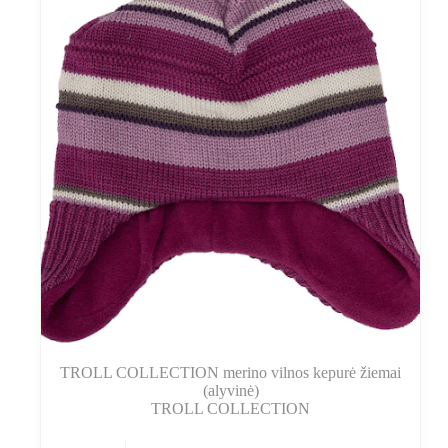
TROLL COLLECTION merino vilnos kepurė žiemai
(alyvinė)
TROLL COLLECTION
Šis