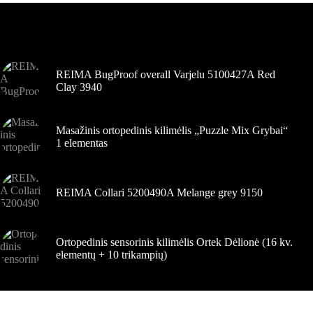
Variantus
galite
pasirinkti
Šiuo metu populiaru
gaminio
puslapyje
REIMA BugProof overall Varjelu 5100427A Red
Clay 3940
Masažinis ortopedinis kilimėlis „Puzzle Mix Grybai“
1 elementas
REIMA Collari 5200490A Melange grey 9150
Ortopedinis sensorinis kilimėlis Ortek Dėlionė (16 kv.
elementų + 10 trikampių)