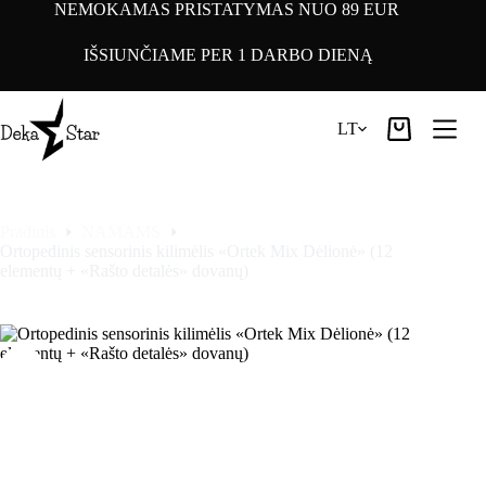
Pereiti
NEMOKAMAS PRISTATYMAS NUO 89 EUR
prie
turinio
IŠSIUNČIAME PER 1 DARBO DIENĄ
LT
Pirkinių
krepšelis
Pradinis
NAMAMS
Ortopedinis sensorinis kilimėlis «Ortek Mix Dėlionė» (12
elementų + «Rašto detalės» dovanų)