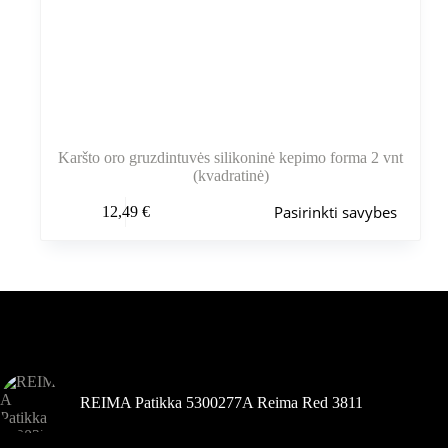
Karšto oro gruzdintuvės silikoninė kepimo forma 2 vnt
(kvadratinė)
Šis
Pasirinkti savybes
12,49
€
produktas
turi
kelis
variantus.
Variantus
galite
pasirinkti
Šiuo metu populiaru
gaminio
puslapyje
REIMA Patikka 5300277A Reima Red 3811