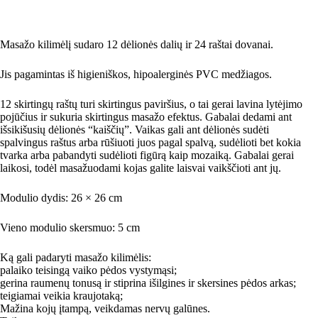
Masažo kilimėlį sudaro 12 dėlionės dalių ir 24 raštai dovanai.
Jis pagamintas iš higieniškos, hipoalerginės PVC medžiagos.
12 skirtingų raštų turi skirtingus paviršius, o tai gerai lavina lytėjimo
pojūčius ir sukuria skirtingus masažo efektus. Gabalai dedami ant
išsikišusių dėlionės “kaiščių”. Vaikas gali ant dėlionės sudėti
spalvingus raštus arba rūšiuoti juos pagal spalvą, sudėlioti bet kokia
tvarka arba pabandyti sudėlioti figūrą kaip mozaiką. Gabalai gerai
laikosi, todėl masažuodami kojas galite laisvai vaikščioti ant jų.
Modulio dydis: 26 × 26 cm
Vieno modulio skersmuo: 5 cm
Ką gali padaryti masažo kilimėlis:
palaiko teisingą vaiko pėdos vystymąsi;
gerina raumenų tonusą ir stiprina išilgines ir skersines pėdos arkas;
teigiamai veikia kraujotaką;
Mažina kojų įtampą, veikdamas nervų galūnes.