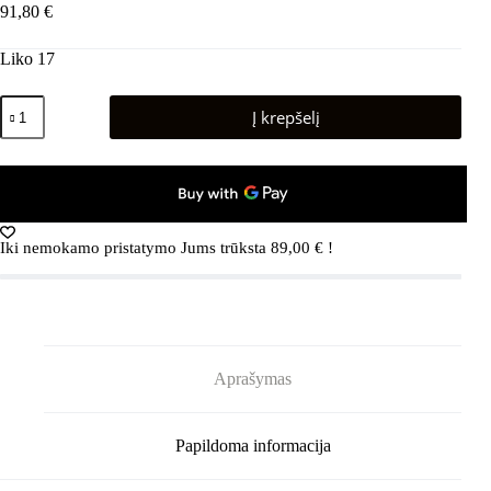
91,80
€
Liko 17
produkto
Į krepšelį
kiekis:
Ortopedinis
sensorinis
kilimėlis
«Ortek
Mix
Dėlionė»
Iki nemokamo pristatymo Jums trūksta
89,00
€
!
(12
elementų
+
«Rašto
detalės»
dovanų)
Aprašymas
Papildoma informacija