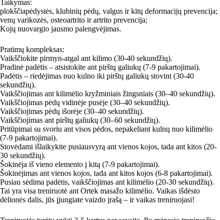
Taikymas:
plokščiapėdystės, klubinių pėdų, valgus ir kitų deformacijų prevencija;
venų varikozės, osteoartrito ir artrito prevencija;
Kojų nuovargio jausmo palengvėjimas.
Pratimų kompleksas:
Vaikščiokite pirmyn-atgal ant kilimo (30-40 sekundžių).
Pradinė padėtis – atsistokite ant pirštų galiukų (7-9 pakartojimai).
Padėtis – riedėjimas nuo kulno iki pirštų galiukų stovint (30-40
sekundžių).
Vaikščiojimas ant kilimėlio kryžminiais žingsniais (30–40 sekundžių).
Vaikščiojimas pėdų vidinėje pusėje (30–40 sekundžių).
Vaikščiojimas pėdų išorėje (30–40 sekundžių).
Vaikščiojimas ant pirštų galiukų (30–60 sekundžių).
Pritūpimai su svoriu ant visos pėdos, nepakeliant kulnų nuo kilimėlio
(7-9 pakartojimai).
Stovėdami išlaikykite pusiausvyrą ant vienos kojos, tada ant kitos (20-
30 sekundžių).
Šokinėja iš vieno elemento į kitą (7-9 pakartojimai).
Šokinėjimas ant vienos kojos, tada ant kitos kojos (6-8 pakartojimai).
Pusiau sėdima padėtis, vaikščiojimas ant kilimėlio (20-30 sekundžių).
Tai yra visa treniruotė ant Ortek masažo kilimėlio. Vaikas išdėsto
dėlionės dalis, jūs įjungiate vaizdo įrašą – ir vaikas treniruojasi!