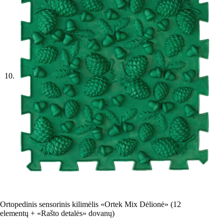
Ortopedinis sensorinis kilimėlis «Ortek Mix Dėlionė» (12
elementų + «Rašto detalės» dovanų)