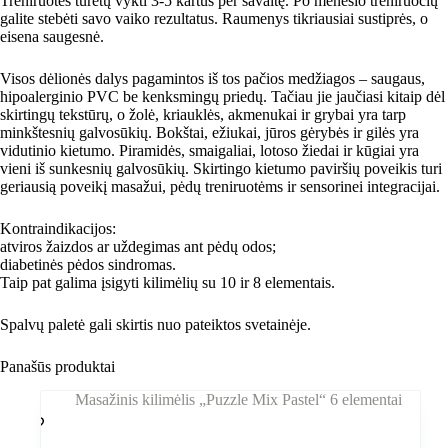
Treniruotės turėtų vykti 3-5 kartus per savaitę. Po mėnesio treniruočių
galite stebėti savo vaiko rezultatus. Raumenys tikriausiai sustiprės, o
eisena saugesnė.
Visos dėlionės dalys pagamintos iš tos pačios medžiagos – saugaus,
hipoalerginio PVC be kenksmingų priedų. Tačiau jie jaučiasi kitaip dėl
skirtingų tekstūrų, o žolė, kriauklės, akmenukai ir grybai yra tarp
minkštesnių galvosūkių. Bokštai, ežiukai, jūros gėrybės ir gilės yra
vidutinio kietumo. Piramidės, smaigaliai, lotoso žiedai ir kūgiai yra
vieni iš sunkesnių galvosūkių. Skirtingo kietumo paviršių poveikis turi
geriausią poveikį masažui, pėdų treniruotėms ir sensorinei integracijai.
Kontraindikacijos:
atviros žaizdos ar uždegimas ant pėdų odos;
diabetinės pėdos sindromas.
Taip pat galima įsigyti kilimėlių su 10 ir 8 elementais.
Spalvų paletė gali skirtis nuo pateiktos svetainėje.
Panašūs produktai