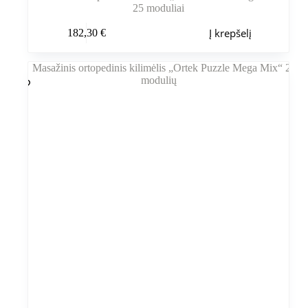
25 moduliai
Į krepšelį
182,30
€