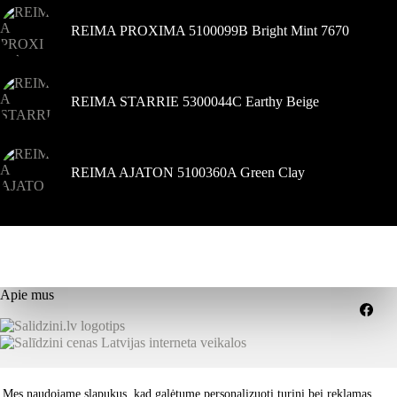
REIMA PROXIMA 5100099B Bright Mint 7670
REIMA STARRIE 5300044C Earthy Beige
REIMA AJATON 5100360A Green Clay
Apie mus
Grąžinimai
Pristatymo sąlygos
Mes naudojame slapukus, kad galėtume personalizuoti turinį bei reklamas
Paslaugų teikimo sąlygos
Privatumo politika