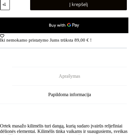
produkto
Į krepšelį
kiekis:
Masažinis
ortopedinis
kilimėlis
„Puzzle
Mix
Pebbles““
Iki nemokamo pristatymo Jums trūksta
89,00
€
!
1
elementas
Aprašymas
Papildoma informacija
Ortek masažo kilimėlis turi dangą, kurią sudaro įvairūs reljefiniai
dėlionės elementai. Kilimėlis tinka vaikams ir suaugusiems, sveikas