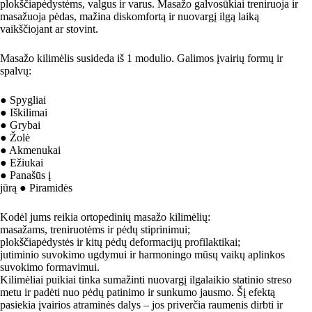
plokščiapėdystėms, valgus ir varus. Masažo galvosūkiai treniruoja ir
masažuoja pėdas, mažina diskomfortą ir nuovargį ilgą laiką
vaikščiojant ar stovint.
Masažo kilimėlis susideda iš 1 modulio. Galimos įvairių formų ir
spalvų:
● Spygliai
● Iškilimai
● Grybai
● Žolė
● Akmenukai
● Ežiukai
● Panašūs į
jūrą ● Piramidės
Kodėl jums reikia ortopedinių masažo kilimėlių:
masažams, treniruotėms ir pėdų stiprinimui;
plokščiapėdystės ir kitų pėdų deformacijų profilaktikai;
jutiminio suvokimo ugdymui ir harmoningo mūsų vaikų aplinkos
suvokimo formavimui.
Kilimėliai puikiai tinka sumažinti nuovargį ilgalaikio statinio streso
metu ir padėti nuo pėdų patinimo ir sunkumo jausmo. Šį efektą
pasiekia įvairios atraminės dalys – jos priverčia raumenis dirbti ir