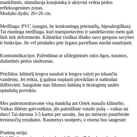
mankštintis, stimuliuoja kraujotaką ir aktyviai veikia pėdos
refleksogenines zonas.
Modulio dydis: 26×26 cm.
Medžiaga: PVC (saugus, be kenksmingų priemaišų, hipoalergiškas).
Tai elastinga medžiaga, kuri transportavimo ir sandėliavimo metu gali
šiek tiek deformuotis. Kilimėliai visiškai išlaiko savo gerąsias savybes
ir funkcijas. Jie vėl prisitaiko prie lygaus paviršiaus nuolat naudojant.
Kontraindikacijos: Pažeidimai ar uždegiminės odos ligos, traumos,
diabetinės pėdos sindromas.
Priežiūra: kilimėlį lengva naudoti ir lengva valyti po tekančiu
vandeniu. Jei reikia, jį galima nuplauti plovikliais ir natūraliai
išdžiovinti. Saugokite nuo šilumos šaltinių ir tiesioginių saulės
spindulių poveikio.
Mes pademonstravome visą mankštą ant Ortek masažo kilimėlio.
Vaikas išdėsto galvosūkius, jūs paleidžiate vaizdo įrašą – vaikas tai
daro! Tai daroma 3-5 kartus per savaitę. Jau po mėnesio pastebėsite
treniruočių rezultatus. Raumenys sustiprės, o eisena bus saugesnė.
Pratimų serija: