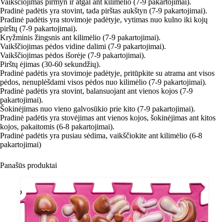
Vaikščiojimas pirmyn ir atgal ant kilimėlio (7-9 pakartojimai).
Pradinė padėtis yra stovint, tada pirštas aukštyn (7-9 pakartojimai).
Pradinė padėtis yra stovimoje padėtyje, vytimas nuo kulno iki kojų
pirštų (7-9 pakartojimai).
Kryžminis žingsnis ant kilimėlio (7-9 pakartojimai).
Vaikščiojimas pėdos vidine dalimi (7-9 pakartojimai).
Vaikščiojimas pėdos išorėje (7-9 pakartojimai).
Pirštų ėjimas (30-60 sekundžių).
Pradinė padėtis yra stovimoje padėtyje, pritūpkite su atrama ant visos
pėdos, nenuplėšdami visos pėdos nuo kilimėlio (7-9 pakartojimai).
Pradinė padėtis yra stovint, balansuojant ant vienos kojos (7-9
pakartojimai).
Šokinėjimas nuo vieno galvosūkio prie kito (7-9 pakartojimai).
Pradinė padėtis yra stovėjimas ant vienos kojos, šokinėjimas ant kitos
kojos, pakaitomis (6-8 pakartojimai).
Pradinė padėtis yra pusiau sėdima, vaikščiokite ant kilimėlio (6-8
pakartojimai)
Panašūs produktai