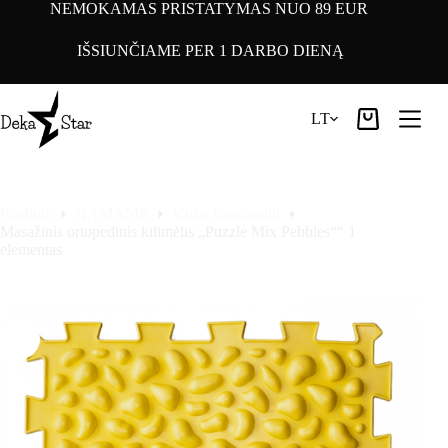
Pereiti
NEMOKAMAS PRISTATYMAS NUO 89 EUR
prie
turinio
IŠSIUNČIAME PER 1 DARBO DIENĄ
LT
Pirkinių
krepšelis
Pradinis
NAMAMS
Vaiko Kambariui
Masažinis ortopedinis kilimėlis „Puzzle Mix Pebbles““ 1
elementas