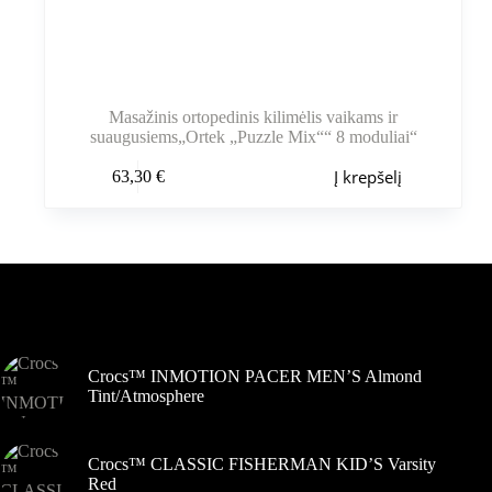
Masažinis ortopedinis kilimėlis vaikams ir
suaugusiems„Ortek „Puzzle Mix““ 8 moduliai“
Į krepšelį
63,30
€
Šiuo metu populiaru
Crocs™ INMOTION PACER MEN’S Almond
Tint/Atmosphere
Crocs™ CLASSIC FISHERMAN KID’S Varsity
Red