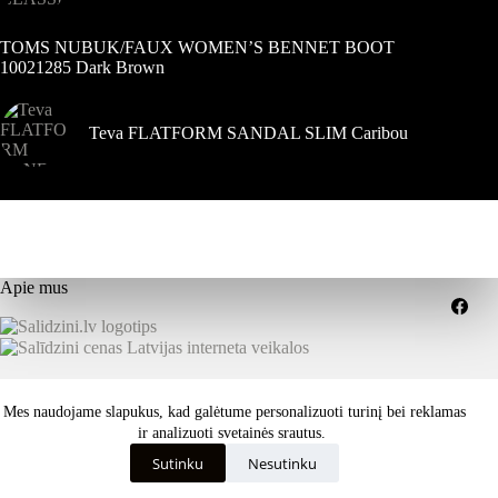
TOMS NUBUK/FAUX WOMEN’S BENNET BOOT
10021285 Dark Brown
Teva FLATFORM SANDAL SLIM Caribou
Apie mus
Grąžinimai
Pristatymo sąlygos
Mes naudojame slapukus, kad galėtume personalizuoti turinį bei reklamas
Paslaugų teikimo sąlygos
Privatumo politika
Kaip išsirinkti tinkamą dydį ar savybes?
ir analizuoti svetainės srautus.
Visos teisės saugomos © 2026 dekastar.lt - Skandinaviškas
Sutinku
Nesutinku
požiūris į oro sąlygas - dizainas
ISK - internetinių svetainių
kūrimas