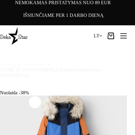
Pereiti
NEMOKAMAS PRISTATYMAS NUO 89 EUR
prie
turinio
IŠSIUNČIAME PER 1 DARBO DIENĄ
LT
Pirkinių
krepšelis
Pradinis
VAIKAMS
NAME IT SNOWSTORM12 žiemos kombinezonas
(Ruda/Mėlyna)
Nuolaida -38%