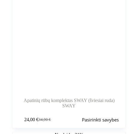
Apatinių rūbų komplektas SWAY (šviesiai ruda)
SWAY
Šis
Pasirinkti savybes
24,00
€
34,90
€
produktas
Pradinė
Dabartinė
turi
kaina
kaina
kelis
buvo:
yra: