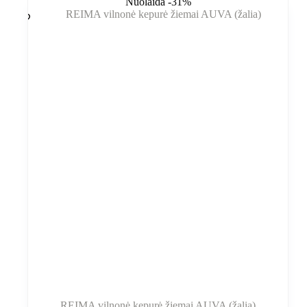
Nuolaida -31%
variantus.
34,90 €.
24,00 €.
Variantus
galite
pasirinkti
gaminio
puslapyje
REIMA vilnonė kepurė žiemai AUVA (žalia)