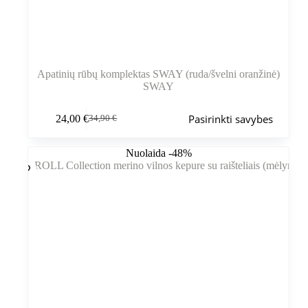
Apatinių rūbų komplektas SWAY (ruda/švelni oranžinė)
SWAY
Šis
Pasirinkti savybes
24,00
€
34,90
€
produktas
Pradinė
Dabartinė
turi
kaina
kaina
kelis
buvo:
yra:
Nuolaida -48%
variantus.
34,90 €.
24,00 €.
Variantus
galite
pasirinkti
gaminio
puslapyje