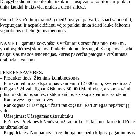
Daugybė slidinėjimo detalių užtikrina Jūsų vaiko komfortą ir puikiai
tinka jaukiai ir aktyviai praleisti dieną sniege.
Funkcinė viršutinių drabužių medžiaga yra patvari, atspari vandeniui,
kvėpuojanti ir nepraleidžianti vėjo; puikiai tinka žaisti lauke šaltomis,
vėjuotomis ir lietingomis dienomis.
NAME IT gamina kokybiškus viršutinius drabužius nuo 1986 m.,
ypatingą dėmesį skirdama funkcionalumui ir saugai. Stengiamasi sekti
naujausias mados tendencijas, kurias paverčia patogiais viršutiniais
drabužiais vaikams.
PREKĖS SAVYBĖS:
– Produkto tipas: Žieminis kombinezonas
– Funkcionalumas: atsparumas vandeniui 12 000 mm, kvėpavimas 7
000 g/m2/24 val., ilgaamžiškumas 50 000 Martindale, atsparus vėjui,
pilnai užklijuotos siūlės, užtikrinančios visišką atsparumą vandeniui
– Rankovės: ilgos rankovės
– Rankogaliai: Elastingi, uždari rankogaliai, kad sniegas nepatektų į
vidų
– Užsegimas: Užsegamas užtrauktuku
– Kišenės: Priekinės kišenės su užtrauktuku, Pakeliama kortelių kišenė
su užtrauktuku
– Kojų detalės: Nuimamos ir reguliuojamos pėdų kilpos, pagamintos iš