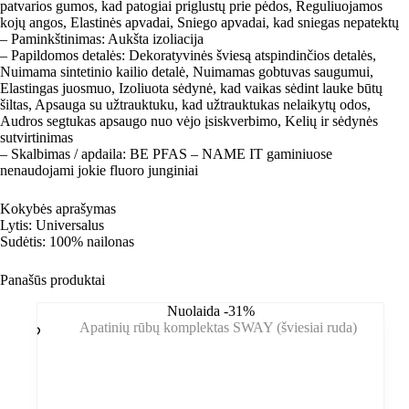
patvarios gumos, kad patogiai priglustų prie pėdos, Reguliuojamos
kojų angos, Elastinės apvadai, Sniego apvadai, kad sniegas nepatektų
– Paminkštinimas: Aukšta izoliacija
– Papildomos detalės: Dekoratyvinės šviesą atspindinčios detalės,
Nuimama sintetinio kailio detalė, Nuimamas gobtuvas saugumui,
Elastingas juosmuo, Izoliuota sėdynė, kad vaikas sėdint lauke būtų
šiltas, Apsauga su užtrauktuku, kad užtrauktukas nelaikytų odos,
Audros segtukas apsaugo nuo vėjo įsiskverbimo, Kelių ir sėdynės
sutvirtinimas
– Skalbimas / apdaila: BE PFAS – NAME IT gaminiuose
nenaudojami jokie fluoro junginiai
Kokybės aprašymas
Lytis: Universalus
Sudėtis: 100% nailonas
Panašūs produktai
Nuolaida -31%