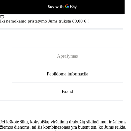
SNOWSTORM12
žiemos
kombinezonas
(Ruda/Mėlyna)
Iki nemokamo pristatymo Jums trūksta
89,00
€
!
Aprašymas
Papildoma informacija
Brand
Jei ieškote šiltų, kokybiškų viršutinių drabužių slidinėjimui ir šaltoms
žiemos dienoms, tai šis kombinezonas yra būtent ten, ko Jums reikia.