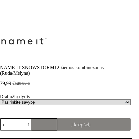
NAME IT SNOWSTORM12 žiemos kombinezonas
(Ruda/Mėlyna)
79,99
€
129,99
€
Pradinė
Dabartinė
kaina
kaina
Drabužių dydis
buvo:
yra:
129,99 €.
79,99 €.
produkto
Į krepšelį
kiekis:
NAME
IT