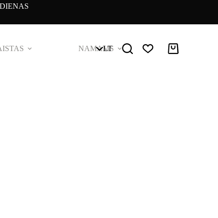
DIENAS
ISTAS
NAMAMS
LT
Pirkinių
krepšelis