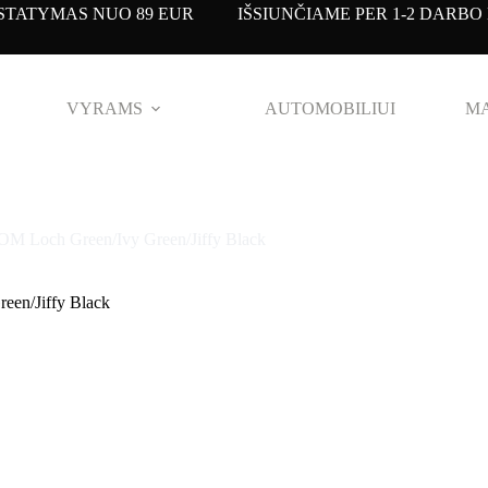
TATYMAS NUO 89 EUR IŠSIUNČIAME PER 1-2 DARBO 
VYRAMS
AUTOMOBILIUI
MA
och Green/Ivy Green/Jiffy Black