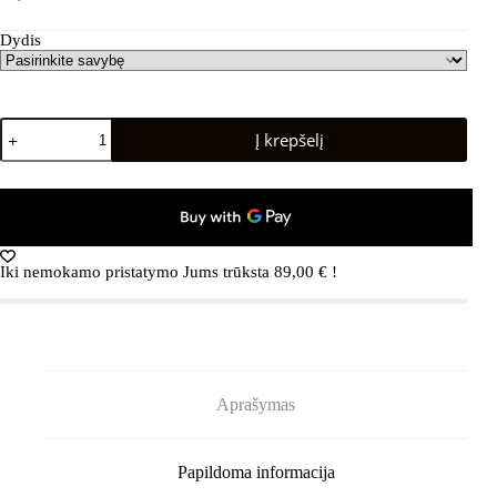
Dydis
produkto
Į krepšelį
kiekis:
REIMA
Koralli
Fresh
Mint
87A0
Iki nemokamo pristatymo Jums trūksta
89,00
€
!
Aprašymas
Papildoma informacija