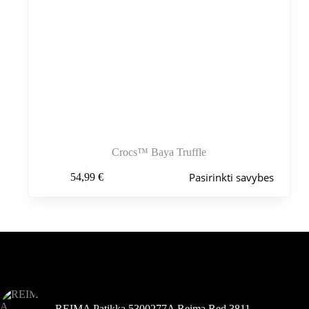
Crocs™ Baya Truffle
Šis
Pasirinkti savybes
54,99
€
produktas
turi
kelis
variantus.
Variantus
galite
pasirinkti
Šiuo metu populiaru
gaminio
puslapyje
REIMA Patikka 5300277A Reima Red 3811