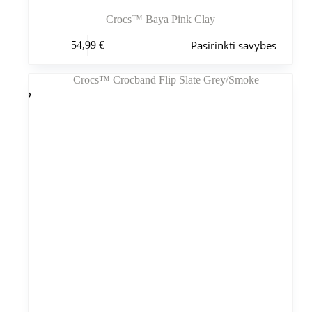
Crocs™ Baya Pink Clay
Šis
Pasirinkti savybes
54,99
€
produktas
turi
kelis
variantus.
Variantus
galite
pasirinkti
gaminio
puslapyje