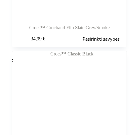
Crocs™ Crocband Flip Slate Grey/Smoke
Šis
Pasirinkti savybes
34,99
€
produktas
turi
kelis
variantus.
Variantus
galite
pasirinkti
gaminio
puslapyje