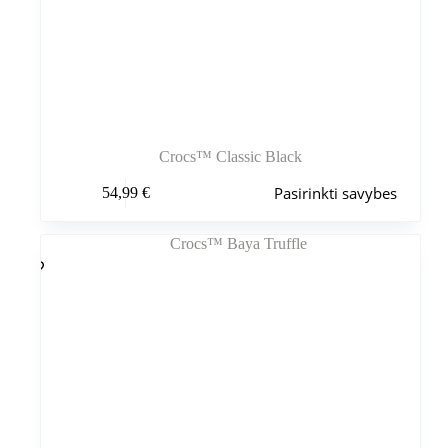
Crocs™ Classic Black
Šis
Pasirinkti savybes
54,99
€
produktas
turi
kelis
variantus.
Variantus
galite
pasirinkti
gaminio
puslapyje