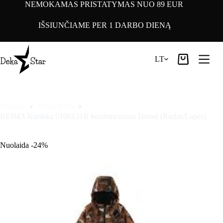
Pereiti
NEMOKAMAS PRISTATYMAS NUO 89 EUR
prie
turinio
IŠSIUNČIAME PER 1 DARBO DIENĄ
LT
Pirkinių
krepšelis
Pradinis
VAIKAMS
REIMA Kurikka 5100131B kombinezonas žiemai (Rudas/Lapės)
Nuolaida -24%