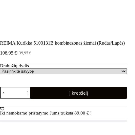
REIMA Kurikka 5100131B kombinezonas žiemai (Rudas/Lapės)
106,95
€
139,95
€
Pradinė
Dabartinė
kaina
kaina
Drabužių dydis
buvo:
yra:
139,95 €.
106,95 €.
produkto
Į krepšelį
kiekis:
REIMA
Kurikka
5100131B
Iki nemokamo pristatymo Jums trūksta
89,00
€
!
kombinezonas
žiemai
(Rudas/Lapės)