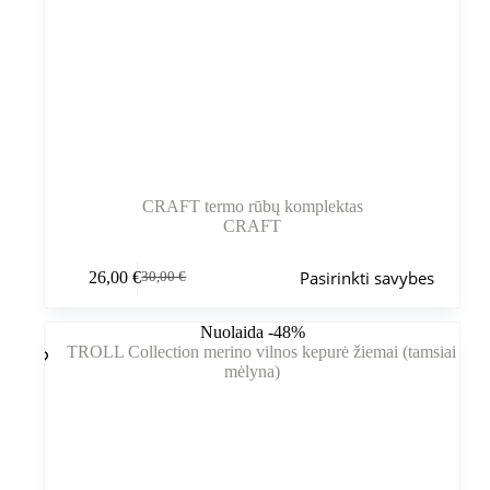
CRAFT termo rūbų komplektas
CRAFT
Šis
Pasirinkti savybes
26,00
€
30,00
€
produktas
Pradinė
Dabartinė
turi
kaina
kaina
kelis
buvo:
yra:
Nuolaida -48%
variantus.
30,00 €.
26,00 €.
Variantus
galite
pasirinkti
gaminio
puslapyje