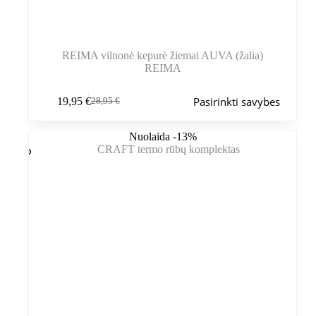
REIMA vilnonė kepurė žiemai AUVA (žalia)
REIMA
Šis
Pasirinkti savybes
19,95
€
28,95
€
produktas
Pradinė
Dabartinė
turi
kaina
kaina
kelis
buvo:
yra:
Nuolaida -13%
variantus.
28,95 €.
19,95 €.
Variantus
galite
pasirinkti
gaminio
puslapyje