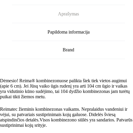
Aprašymas
Papildoma informacija
Brand
Dėmesio! Reima® kombinezonuose palikta šiek tiek vietos augimui
(apie 6 cm). Jei Jūsų vaiko ūgis rudenį yra arti 104 cm ūgio ir vaikas
yra vidutinio kūno sudėjimo, tai 104 dydžio kombinezonas jam turėtų
puikai tikti žiemos metu.
Reimatec žieminis kombinezonas vaikams. Nepralaidus vandeniui ir
vėjui, su patvariais sustiprinimais kojų galuose. Didelės šviesą
atspindinčios detalės.Visos kombinezono siūlės yra sandarios. Patvarūs
sustiprinimai kojų srityje.