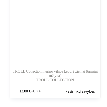
TROLL Collection merino vilnos kepurė žiemai (tamsiai
mėlyna)
TROLL COLLECTION
Šis
Pasirinkti savybes
13,00
€
24,90
€
produktas
Pradinė
Dabartinė
turi
kaina
kaina
kelis
buvo:
yra:
variantus.
24,90 €.
13,00 €.