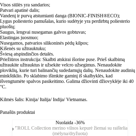
Visos siūlės yra sandarios;
Patvari apatinė dalis;
Vandenį ir purvą atstumianti danga (BIONIC-FINISH®ECO);
Lygus poliesterio pamušalas, kurio sudėtyje yra perdirbtų poliesterio
pluoštų;
Saugus, lengvai nusegamas galvos gobtuvas;
Elastingas juosmuo;
Nusegamos, patvarios silikoninės pėdų kilpos;
Kišenės su užtrauktuku;
Šviesą atspindinčios detalės.
Priežiūros instrukcija: Skalbti atskirai išorine puse. Prieš skalbimą
užtraukite užtrauktus ir užsekite velcro užsegimus. Nenaudokite
ploviklių, kurie turi balinančių sudedamųjų dalių. Nenaudokite audinių
minkštiklio. Po sklabimo išimkite gaminį iš skalbyklės, kad
išvengtumėte spalvos pasikeitimo. Galima džiovinti džiovyklėje iki 40
°C.
Kilmės šalis: Kinija/ Italija/ Indija/ Vietnamas.
Panašūs produktai
Nuolaida -36%