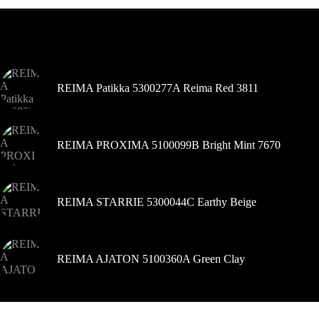
Variantus
galite
pasirinkti
Šiuo metu populiaru
gaminio
puslapyje
REIMA Patikka 5300277A Reima Red 3811
REIMA PROXIMA 5100099B Bright Mint 7670
REIMA STARRIE 5300044C Earthy Beige
REIMA AJATON 5100360A Green Clay