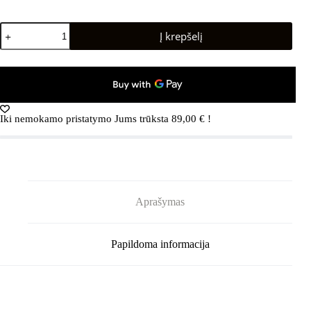
produkto
Į krepšelį
kiekis:
REIMA
Lani
5200031A
Yellow
Iki nemokamo pristatymo Jums trūksta
89,00
€
!
Aprašymas
Papildoma informacija