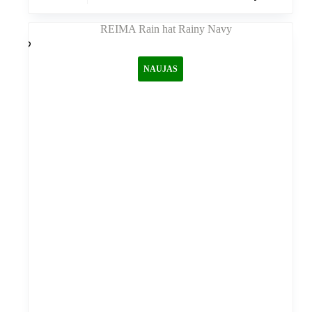
turi
kelis
variantus.
Variantus
galite
NAUJAS
pasirinkti
gaminio
puslapyje