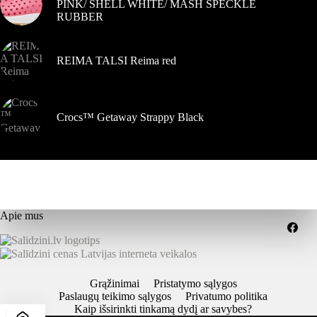
PINK/ SHELL WHITE/ MASH SPECKLE
RUBBER
REIMA TALSI Reima red
Crocs™ Getaway Strappy Black
Apie mus
Grąžinimai
Pristatymo sąlygos
Paslaugų teikimo sąlygos
Privatumo politika
Kaip išsirinkti tinkamą dydį ar savybes?