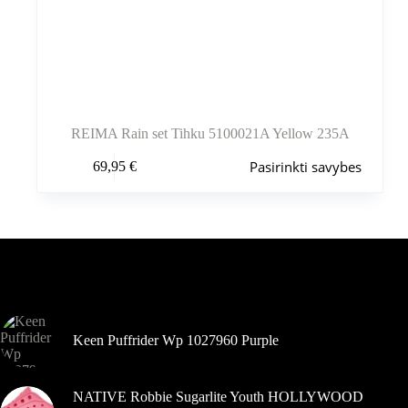
REIMA Rain set Tihku 5100021A Yellow 235A
Šis
Pasirinkti savybes
69,95
€
produktas
turi
kelis
variantus.
Variantus
galite
pasirinkti
Šiuo metu populiaru
gaminio
puslapyje
Keen Puffrider Wp 1027960 Purple
NATIVE Robbie Sugarlite Youth HOLLYWOOD