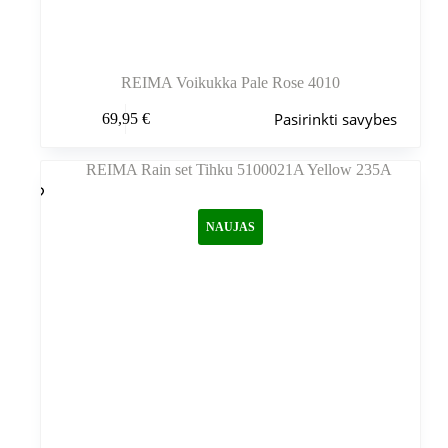
REIMA Voikukka Pale Rose 4010
Šis
Pasirinkti savybes
69,95
€
produktas
turi
kelis
variantus.
Variantus
galite
NAUJAS
pasirinkti
gaminio
puslapyje