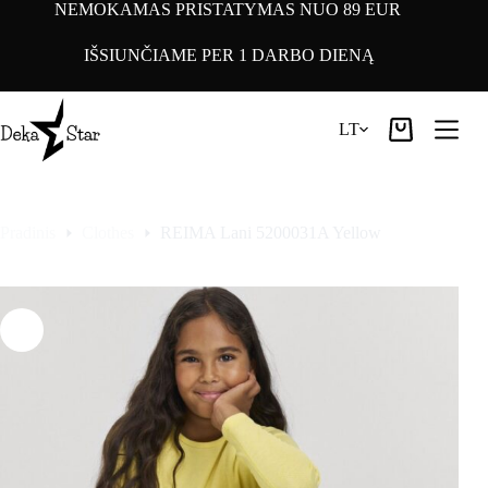
Pereiti
NEMOKAMAS PRISTATYMAS NUO 89 EUR
prie
turinio
IŠSIUNČIAME PER 1 DARBO DIENĄ
LT
Pirkinių
krepšelis
Pradinis
Clothes
REIMA Lani 5200031A Yellow