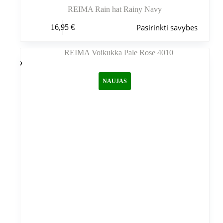
REIMA Rain hat Rainy Navy
Šis
Pasirinkti savybes
16,95
€
produktas
turi
kelis
variantus.
Variantus
galite
NAUJAS
pasirinkti
gaminio
puslapyje