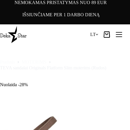
Pereiti
NEMOKAMAS PRISTATYMAS NUO 89 EUR
prie
turinio
IŠSIUNČIAME PER 1 DARBO DIENĄ
LT
Pirkinių
krepšelis
Pradinis
MOTERIMS
TEVA sandalai Originals Flatform Slim moterims (Rudos)
Nuolaida -28%