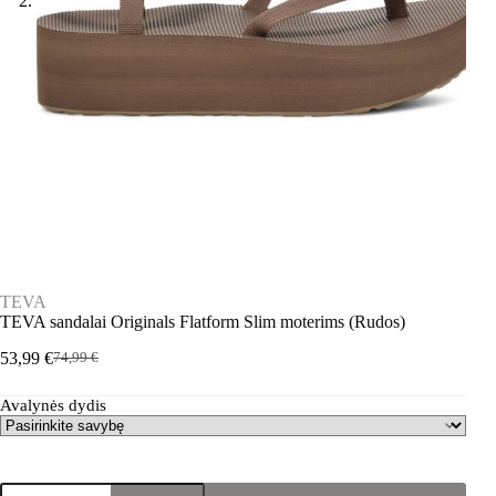
TEVA
TEVA sandalai Originals Flatform Slim moterims (Rudos)
53,99
€
74,99
€
Pradinė
Dabartinė
kaina
kaina
Avalynės dydis
buvo:
yra:
74,99 €.
53,99 €.
produkto