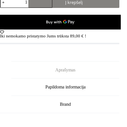
Į krepšelį
kiekis:
TEVA
sandalai
Originals
Flatform
Slim
moterims
Iki nemokamo pristatymo Jums trūksta
89,00
€
!
(Rudos)
Aprašymas
Papildoma informacija
Brand