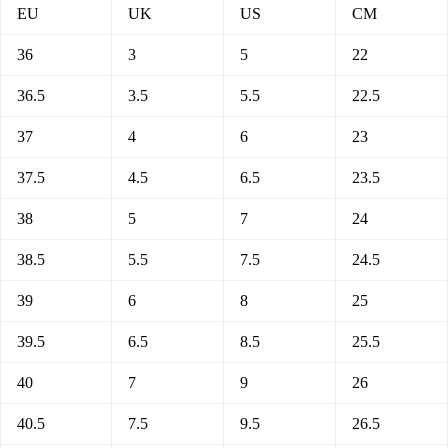
EU
UK
US
CM
36
3
5
22
36.5
3.5
5.5
22.5
37
4
6
23
37.5
4.5
6.5
23.5
38
5
7
24
38.5
5.5
7.5
24.5
39
6
8
25
39.5
6.5
8.5
25.5
40
7
9
26
40.5
7.5
9.5
26.5