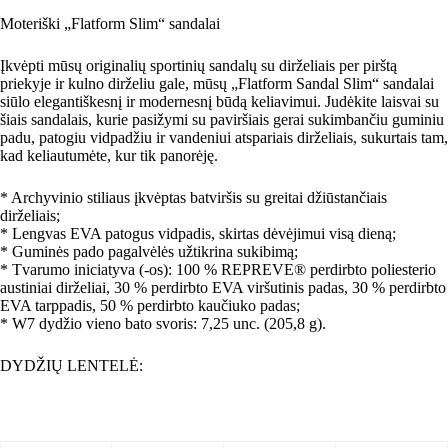
Moteriški „Flatform Slim“ sandalai
Įkvėpti mūsų originalių sportinių sandalų su dirželiais per pirštą
priekyje ir kulno dirželiu gale, mūsų „Flatform Sandal Slim“ sandalai
siūlo elegantiškesnį ir modernesnį būdą keliavimui. Judėkite laisvai su
šiais sandalais, kurie pasižymi su paviršiais gerai sukimbančiu guminiu
padu, patogiu vidpadžiu ir vandeniui atspariais dirželiais, sukurtais tam,
kad keliautumėte, kur tik panorėję.
* Archyvinio stiliaus įkvėptas batviršis su greitai džiūstančiais
dirželiais;
* Lengvas EVA patogus vidpadis, skirtas dėvėjimui visą dieną;
* Guminės pado pagalvėlės užtikrina sukibimą;
* Tvarumo iniciatyva (-os): 100 % REPREVE® perdirbto poliesterio
austiniai dirželiai, 30 % perdirbto EVA viršutinis padas, 30 % perdirbto
EVA tarppadis, 50 % perdirbto kaučiuko padas;
* W7 dydžio vieno bato svoris: 7,25 unc. (205,8 g).
DYDŽIŲ LENTELĖ: