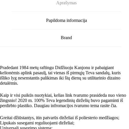
Aprašymas
Papildoma informacija
Brand
Pradedant 1984 metų raftingu Didžiuoju Kanjonu ir pabaigiant
kelionėmis aplink pasaulį, tai vienas iš pirmųjų Teva sandalų, kuris
išliko lyg nesenstantis palikimas iki šių dienų su utilitarinio dizaino
detalėmis.
Kaip ir visi puikūs nuotykiai, kelias link tvarumo prasideda nuo vieno
žingsnio! 2020 m. 100% Teva legendinių dirželių buvo pagaminti iš
perdirbto plastiko. Daugiau infromacijos tvarumo tema rasite čia.
Greitai džiūstantys, itin patvarūs dirželiai iš poliesterio medžiagos;
Lipukais susegami reguliuojami dirželiai;
Universali susegimo sistema;