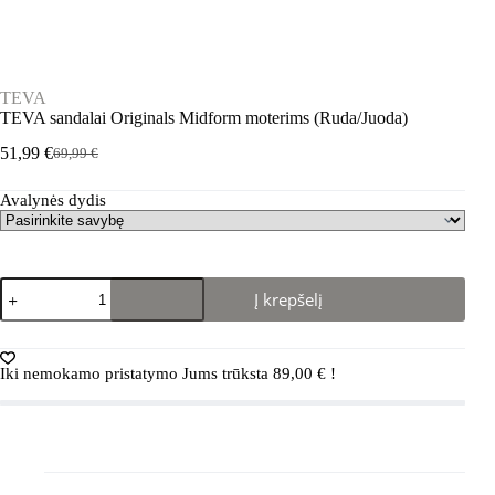
TEVA
TEVA sandalai Originals Midform moterims (Ruda/Juoda)
51,99
€
69,99
€
Pradinė
Dabartinė
kaina
kaina
Avalynės dydis
buvo:
yra:
69,99 €.
51,99 €.
produkto
Į krepšelį
kiekis:
TEVA
sandalai
Originals
Iki nemokamo pristatymo Jums trūksta
89,00
€
!
Midform
moterims
(Ruda/Juoda)