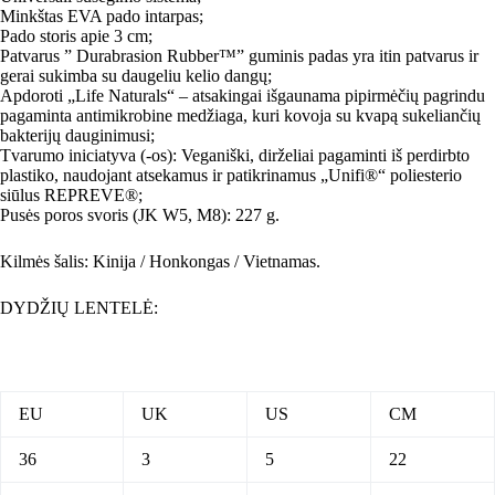
Minkštas EVA pado intarpas;
Pado storis apie 3 cm;
Patvarus ” Durabrasion Rubber™” guminis padas yra itin patvarus ir
gerai sukimba su daugeliu kelio dangų;
Apdoroti „Life Naturals“ – atsakingai išgaunama pipirmėčių pagrindu
pagaminta antimikrobine medžiaga, kuri kovoja su kvapą sukeliančių
bakterijų dauginimusi;
Tvarumo iniciatyva (-os): Veganiški, dirželiai pagaminti iš perdirbto
plastiko, naudojant atsekamus ir patikrinamus „Unifi®“ poliesterio
siūlus REPREVE®;
Pusės poros svoris (JK W5, M8): 227 g.
Kilmės šalis: Kinija / Honkongas / Vietnamas.
DYDŽIŲ LENTELĖ:
EU
UK
US
CM
36
3
5
22