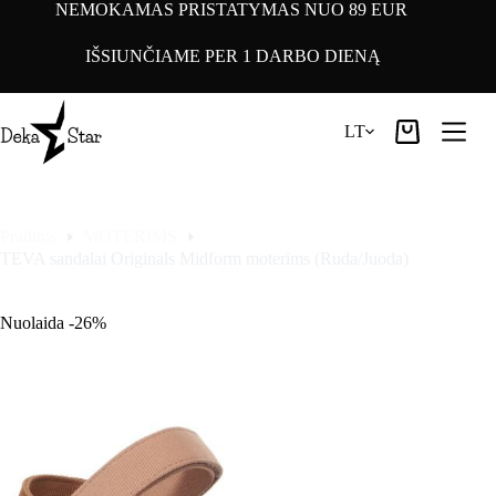
Pereiti
NEMOKAMAS PRISTATYMAS NUO 89 EUR
prie
turinio
IŠSIUNČIAME PER 1 DARBO DIENĄ
LT
Pirkinių
krepšelis
Pradinis
MOTERIMS
TEVA sandalai Originals Midform moterims (Ruda/Juoda)
Nuolaida -26%