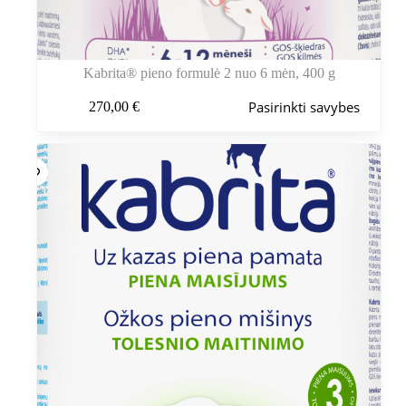
Kabrita® pieno formulė 2 nuo 6 mėn, 400 g
Šis
Pasirinkti savybes
270,00
€
produktas
turi
kelis
variantus.
Variantus
galite
pasirinkti
gaminio
puslapyje