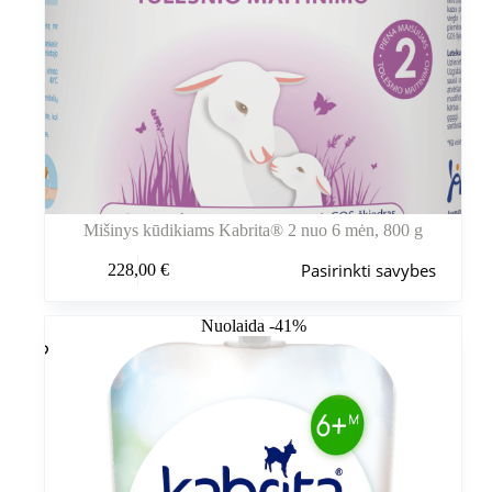
Mišinys kūdikiams Kabrita® 2 nuo 6 mėn, 800 g
Šis
Pasirinkti savybes
228,00
€
produktas
turi
kelis
Nuolaida -41%
variantus.
Variantus
galite
pasirinkti
gaminio
puslapyje