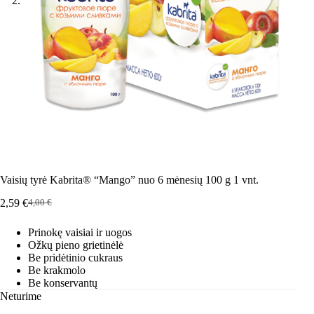
Vaisių tyrė Kabrita® “Mango” nuo 6 mėnesių 100 g 1 vnt.
2,59
€
4,00
€
Pradinė
Dabartinė
kaina
kaina
Prinokę vaisiai ir uogos
buvo:
yra:
Ožkų pieno grietinėlė
4,00 €.
2,59 €.
Be pridėtinio cukraus
Be krakmolo
Be konservantų
Neturime