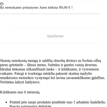
Iki nemokamo pristatymo Jums trūksta
89,00
€
!
Aprašymas
Skanių sunokusių mangų ir saldžių obuolių derinys su švelnia ožkų
pieno grietinėle – ištisus metus. Subtilus ir gardus vaisių desertas.
Idealiai tinkamas užkandžiauti lauke – ir kūdikiams, ir vyresniems
vaikams. Patogi ir tvarkinga minkšta pakuotė skatina mažylio
smulkiosios motorikos vystymąsi bei lavina savarankiškumo įgūdžius.
Nebūtina laikyti šaldytuve.
Kūdikiams nuo 6 mėnesių.
Pratinti prie naujo produkto pradėkite nuo 1 arbatinio šaukštelio.
Porciją palaipsniui didinkite.