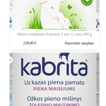
Mišinys kūdikiams Kabrita® 3 nuo 12 mėn, 800 g
Šis
Pasirinkti savybes
228,00
€
produktas
turi
kelis
variantus.
Variantus
galite
pasirinkti
gaminio
puslapyje