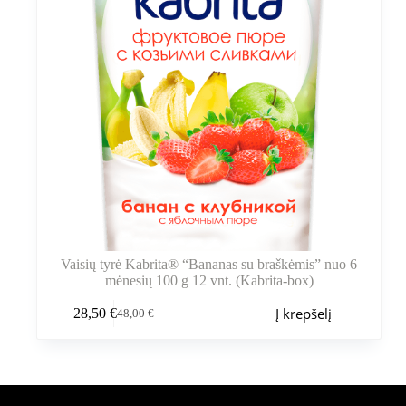
Vaisių tyrė Kabrita® “Bananas su braškėmis” nuo 6
mėnesių 100 g 12 vnt. (Kabrita-box)
Į krepšelį
28,50
€
48,00
€
Pradinė
Dabartinė
kaina
kaina
buvo:
yra:
48,00 €.
28,50 €.