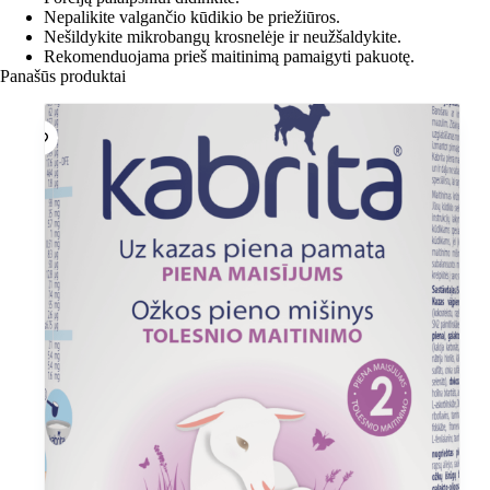
Nepalikite valgančio kūdikio be priežiūros.
Nešildykite mikrobangų krosnelėje ir neužšaldykite.
Rekomenduojama prieš maitinimą pamaigyti pakuotę.
Panašūs produktai