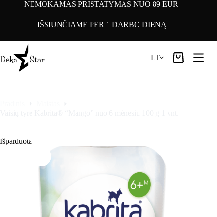
Pereiti
NEMOKAMAS PRISTATYMAS NUO 89 EUR
prie
turinio
IŠSIUNČIAME PER 1 DARBO DIENĄ
LT
Pirkinių
krepšelis
Pradinis
Maistas
Vaisių tyrė Kabrita® “Mango” nuo 6 mėnesių 100 g 1 vnt.
Išparduota