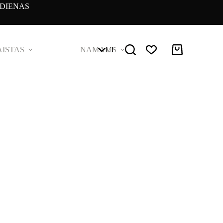
DIENAS
ISTAS
NAMAMS
LT
Pirkinių
krepšelis