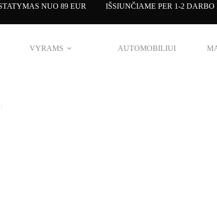
TATYMAS NUO 89 EUR IŠSIUNČIAME PER 1-2 DARBO 
VYRAMS
AUTOMOBILIUI
MA
)