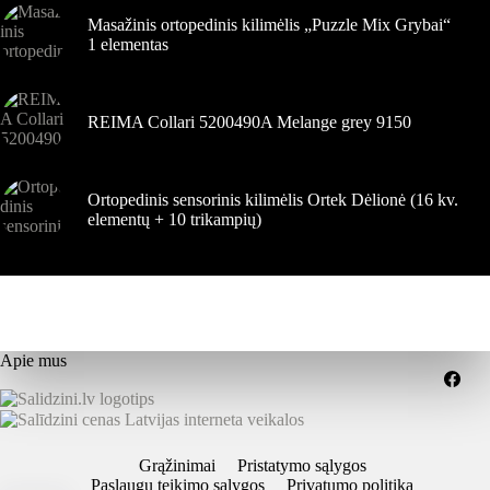
Masažinis ortopedinis kilimėlis „Puzzle Mix Grybai“
1 elementas
REIMA Collari 5200490A Melange grey 9150
Ortopedinis sensorinis kilimėlis Ortek Dėlionė (16 kv.
elementų + 10 trikampių)
Apie mus
Grąžinimai
Pristatymo sąlygos
Paslaugų teikimo sąlygos
Privatumo politika