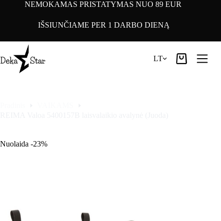
Pereiti
NEMOKAMAS PRISTATYMAS NUO 89 EUR
prie
turinio
IŠSIUNČIAME PER 1 DARBO DIENĄ
LT
Pirkinių
krepšelis
Pradinis
VAIKAMS
REIMA Valoa 5400157B laisvalaikio avalynė (Juoda)
Nuolaida -23%