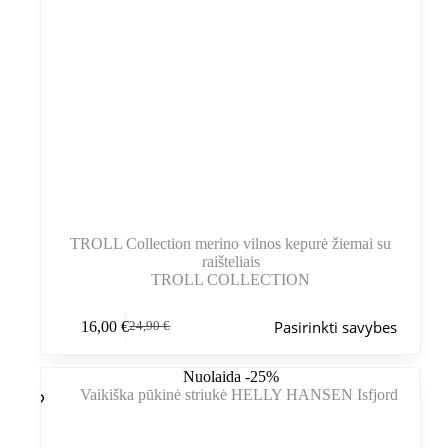
TROLL Collection merino vilnos kepurė žiemai su
raišteliais
TROLL COLLECTION
Šis
Pasirinkti savybes
16,00
€
24,90
€
produktas
Pradinė
Dabartinė
turi
kaina
kaina
kelis
buvo:
yra:
Nuolaida -25%
variantus.
24,90 €.
16,00 €.
Variantus
galite
pasirinkti