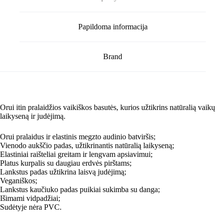
Papildoma informacija
Brand
Orui itin pralaidžios vaikiškos basutės, kurios užtikrins natūralią vaikų
laikyseną ir judėjimą.
Orui pralaidus ir elastinis megzto audinio batviršis;
Vienodo aukščio padas, užtikrinantis natūralią laikyseną;
Elastiniai raišteliai greitam ir lengvam apsiavimui;
Platus kurpalis su daugiau erdvės pirštams;
Lankstus padas užtikrina laisvą judėjimą;
Veganiškos;
Lankstus kaučiuko padas puikiai sukimba su danga;
Išimami vidpadžiai;
Sudėtyje nėra PVC.