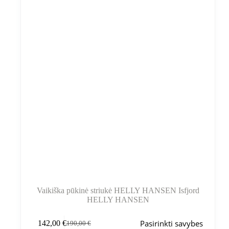
gaminio
puslapyje
Vaikiška pūkinė striukė HELLY HANSEN Isfjord
HELLY HANSEN
Šis
Pasirinkti savybes
142,00
€
190,00
€
produktas
Pradinė
Dabartinė