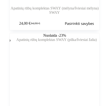
Apatinių rūbų komplektas SWAY (mėlyna/šviesiai mėlyna)
SWAY
Šis
Pasirinkti savybes
24,00
€
34,90
€
produktas
Pradinė
Dabartinė
turi
kaina
kaina
kelis
buvo:
yra:
Nuolaida -23%
variantus.
34,90 €.
24,00 €.
Variantus
galite
pasirinkti
gaminio
puslapyje