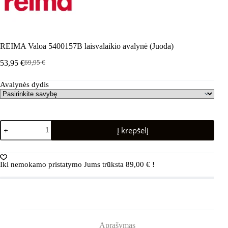
REIMA Valoa 5400157B laisvalaikio avalynė (Juoda)
53,95
€
69,95
€
Pradinė
Dabartinė
kaina
kaina
Avalynės dydis
buvo:
yra:
69,95 €.
53,95 €.
produkto
Į krepšelį
kiekis:
REIMA
Valoa
5400157B
Iki nemokamo pristatymo Jums trūksta
89,00
€
!
laisvalaikio
avalynė
(Juoda)
Aprašymas