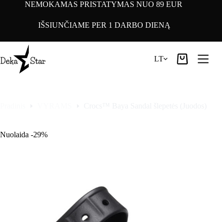
Pereiti
NEMOKAMAS PRISTATYMAS NUO 89 EUR
prie
turinio
IŠSIUNČIAME PER 1 DARBO DIENĄ
LT
Pirkinių
krepšelis
Pradinis
VYRAMS
Crocs™ Baya Sandal šlepetės (Juodos)
Nuolaida -29%