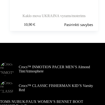
Kaklo mova UKRAINA vyrams/moterims
Šis
Pasirinkti savybes
10,90
€
produktas
turi
kelis
variantus.
Variantus
galite
pasirinkti
Šiuo metu populiaru
gaminio
puslapyje
Crocs™ INMOTION PACER MEN’S Almond
Tint/Atmosphere
Crocs™ CLASSIC FISHERMAN KID’S Varsity
Red
TOMS NUBUK/FAUX WOMEN’S BENNET BOOT