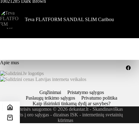
10021285 Dark Brown
Teva FLATFORM SANDAL SLIM Caribou
Apie mus
Grąžinimai
Pristatymo sąlygos
Paslaugų teikimo sąlygos
Privatumo politika
Kaip išsirinkti tinkamą dydį ar savybes?
Visos teisės saugomos © 2026 dekastar.lt - Skandinaviškas
požiūris į oro sąlygas - dizainas
ISK - internetinių svetainių
kūrimas