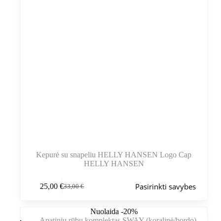
Kepurė su snapeliu HELLY HANSEN Logo Cap
HELLY HANSEN
Šis
Pasirinkti savybes
25,00
€
33,00
€
produktas
Pradinė
Dabartinė
turi
kaina
kaina
kelis
buvo:
yra:
Nuolaida -20%
variantus.
33,00 €.
25,00 €.