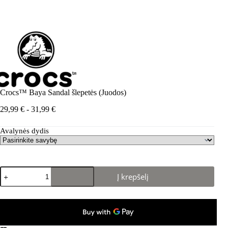
Crocs™ Baya Sandal šlepetės (Juodos)
Kainų
29,99
€
-
31,99
€
intervalas:
Nuo
Avalynės dydis
29,99 €
iki
31,99 €
produkto
Į krepšelį
kiekis:
Crocs™
Baya
Sandal
šlepetės
(Juodos)