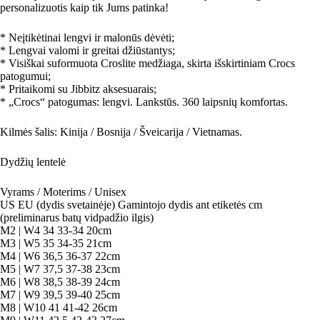
personalizuotis kaip tik Jums patinka!
* Neįtikėtinai lengvi ir malonūs dėvėti;
* Lengvai valomi ir greitai džiūstantys;
* Visiškai suformuota Croslite medžiaga, skirta išskirtiniam Crocs
patogumui;
* Pritaikomi su Jibbitz aksesuarais;
* „Crocs“ patogumas: lengvi. Lankstūs. 360 laipsnių komfortas.
Kilmės šalis: Kinija / Bosnija / Šveicarija / Vietnamas.
Dydžių lentelė
Vyrams / Moterims / Unisex
US EU (dydis svetainėje) Gamintojo dydis ant etiketės cm
(preliminarus batų vidpadžio ilgis)
M2 | W4 34 33-34 20cm
M3 | W5 35 34-35 21cm
M4 | W6 36,5 36-37 22cm
M5 | W7 37,5 37-38 23cm
M6 | W8 38,5 38-39 24cm
M7 | W9 39,5 39-40 25cm
M8 | W10 41 41-42 26cm