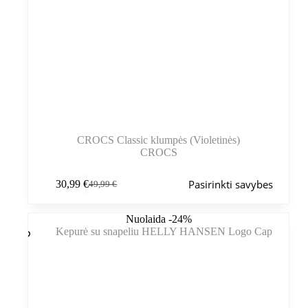
CROCS Classic klumpės (Violetinės)
CROCS
Šis
Pasirinkti savybes
30,99
€
49,99
€
produktas
Pradinė
Dabartinė
turi
kaina
kaina
kelis
buvo:
yra:
Nuolaida -24%
variantus.
49,99 €.
30,99 €.
Variantus
galite
pasirinkti
gaminio
puslapyje