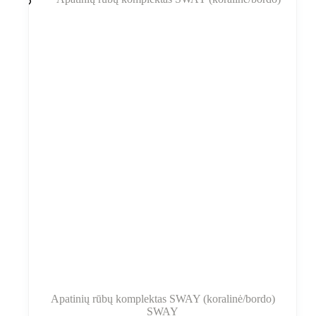
Variantus
galite
pasirinkti
gaminio
puslapyje
Apatinių rūbų komplektas SWAY (koralinė/bordo)
SWAY