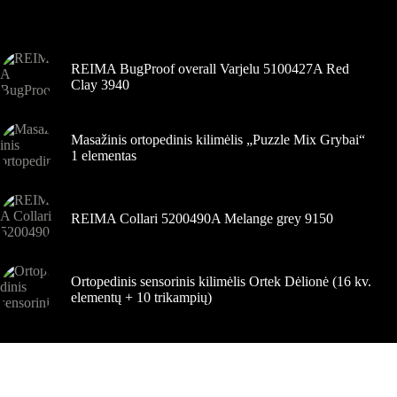
pasirinkti
Šiuo metu populiaru
gaminio
puslapyje
REIMA BugProof overall Varjelu 5100427A Red
Clay 3940
Masažinis ortopedinis kilimėlis „Puzzle Mix Grybai“
1 elementas
REIMA Collari 5200490A Melange grey 9150
Ortopedinis sensorinis kilimėlis Ortek Dėlionė (16 kv.
elementų + 10 trikampių)