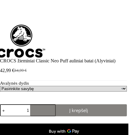
CROCS žieminiai Classic Neo Puff auliniai batai (Alyviniai)
42,99
€
64,99
€
Pradinė
Dabartinė
kaina
kaina
Avalynės dydis
buvo:
yra:
64,99 €.
42,99 €.
produkto
Į krepšelį
kiekis:
CROCS
žieminiai
Classic
Neo