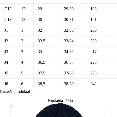
C12
12
29
29-30
183
C13
13
30
30-31
191
J1
1
32
32-33
200
J2
2
33,5
33-34
208
J3
3
35
34-35
217
J4
4
36,5
36-37
225
J5
5
37,5
37-38
233
J6
6
38,5
38-39
242
Panašūs produktai
Nuolaida -48%