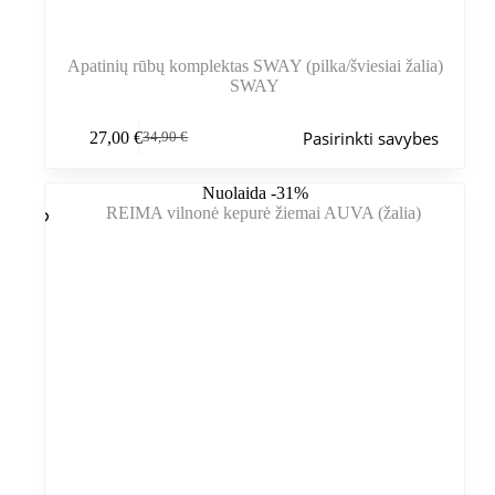
Apatinių rūbų komplektas SWAY (pilka/šviesiai žalia)
SWAY
Šis
Pasirinkti savybes
27,00
€
34,90
€
produktas
Pradinė
Dabartinė
turi
kaina
kaina
kelis
buvo:
yra:
Nuolaida -31%
variantus.
34,90 €.
27,00 €.
Variantus
galite
pasirinkti
gaminio
puslapyje