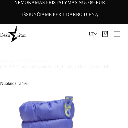
Pereiti
NEMOKAMAS PRISTATYMAS NUO 89 EUR
prie
turinio
IŠSIUNČIAME PER 1 DARBO DIENĄ
LT
Pirkinių
krepšelis
Pradinis
VAIKAMS
CROCS žieminiai Classic Neo Puff auliniai batai (Alyviniai)
Nuolaida -34%