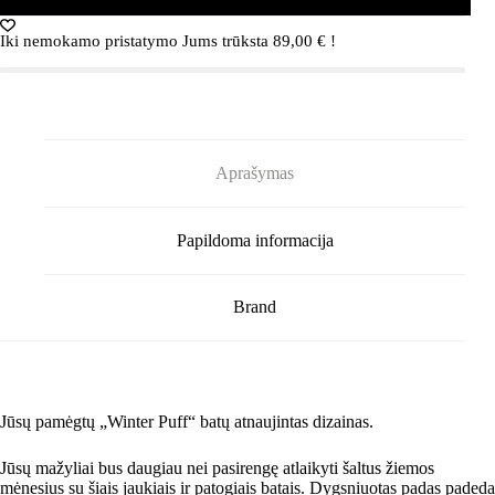
Puff
auliniai
Iki nemokamo pristatymo Jums trūksta
89,00
€
!
batai
(Alyviniai)
Aprašymas
Papildoma informacija
Brand
Jūsų pamėgtų „Winter Puff“ batų atnaujintas dizainas.
Jūsų mažyliai bus daugiau nei pasirengę atlaikyti šaltus žiemos
mėnesius su šiais jaukiais ir patogiais batais. Dygsniuotas padas padeda