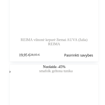
REIMA vilnonė kepurė žiemai AUVA (žalia)
REIMA
Šis
Pasirinkti savybes
19,95
€
28,95
€
produktas
Pradinė
Dabartinė
turi
kaina
kaina
kelis
buvo:
yra:
Nuolaida -45%
variantus.
28,95 €.
19,95 €.
Variantus
galite
pasirinkti
gaminio
puslapyje