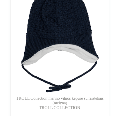
TROLL Collection merino vilnos kepure su raišteliais
(mėlyna)
TROLL COLLECTION
Šis