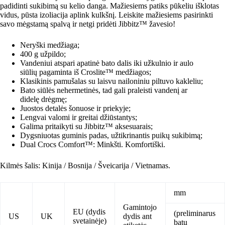
padidinti sukibimą su kelio danga. Mažiesiems patiks pūkeliu išklotas
vidus, pūsta izoliacija aplink kulkšnį. Leiskite mažiesiems pasirinkti
savo mėgstamą spalvą ir netgi pridėti Jibbitz™ žavesio!
Neryški medžiaga;
400 g užpildo;
Vandeniui atspari apatinė bato dalis iki užkulnio ir aulo
siūlių pagaminta iš Croslite™ medžiagos;
Klasikinis pamušalas su laisvu nailoniniu piltuvo kakleliu;
Bato siūlės nehermetinės, tad gali praleisti vandenį ar
didelę drėgmę;
Juostos detalės šonuose ir priekyje;
Lengvai valomi ir greitai džiūstantys;
Galima pritaikyti su Jibbitz™ aksesuarais;
Dygsniuotas guminis padas, užtikrinantis puikų sukibimą;
Dual Crocs Comfort™: Minkšti. Komfortiški.
Kilmės šalis: Kinija / Bosnija / Šveicarija / Vietnamas.
mm
Gamintojo
EU (dydis
(preliminarus
US
UK
dydis ant
svetainėje)
batų